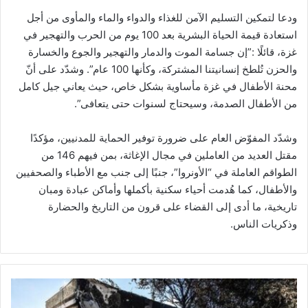
ودعا لتمكين التسليم الآمن للغذاء والدواء والماء والمأوى من أجل
استعادة قيمة الحياة البشرية بعد 100 يوم من الحرب والتهجير في
غزة، قائلًا :”إن جسامة الموت والدمار والتهجير والجوع والخسارة
والحزن تُلطخ إنسانيتنا المشتركة، وكأنها 100 عام”. وشدّد على أنّ
محنة الأطفال في غزة مأساوية بشكل خاص، حيث يعاني جيل كامل
من الأطفال الصدمة، وسيحتاج لسنوات حتى يتعافى”.
وشدّد المفوّض العام على ضرورة توفير الحماية للمدنيين، مؤكدًا
مقتل العديد من العاملين في مجال الإغاثة، بمن فيهم 146 من
الطواقم العاملة في “الأونروا”، جنبًا إلى جنب مع الأطباء والصحفيين
والأطفال، كما هُدمت أحياء سكنية بأكملها وأماكن عبادة ومبان
تاريخية، ما أدى إلى القضاء على قرون من التاريخ والحضارة
وذكريات الناس.
ج
ي