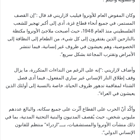
وكان المفوض العام للأونروا فيليب لازاريني قد قال :”إن القصف
المستمر، في جميع أنحاء قطاع غزة، أدى إلى أكبر تهجير للشعب
الفلسطيني منذ العام 1948، حيث أصبحت ملاجئ الأونروا مكتظة
بالنازحين الذين يفتقرون إلى كل شيء، من الطعام إلى النظافة إلى
الخصوصية، وهم يعيشون في ظروف غير إنسانية، فيما تنتشر
الأمراض وتقترب المجاعة بشكل سريع”.
وأضاف لازاريني :”إنه على الرغم من النداءات المتكررة، ما يزال
وقف إطلاق النار الإنساني غير ساري المفعول، فيما أدى فصل
الشتاء لمفاقمة تدهور ظروف الحياة، خاصة بالنسبة إلى أولئك الذين
يعيشون في العراء”.
وأكّد أنّ الحرب على القطاع أثّرت على جميع سكانه، والبالغ عددهم
مليوني شخص، حيث يُقصف المدنيون والبنية التحتية المدنية، بما في
ذلك منشآت الأونروا والمستشفيات، بــــ”ازدراء” منتظم للقانون
الإنساني الدولي”.