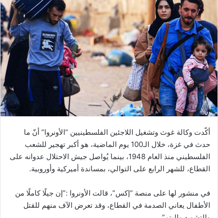
أكّدت وكالة غوث وتشغيل اللاجئين الفلسطينيين “الأونروا” أنّ ما
حدث في غزة، خلال الـ100 يوم الماضية، هو أكبر تهجير للشعب
الفلسطيني منذ العام 1948، بينما يُواصل جيش الاحتلال عدوانه على
القطاع، للشهر الرابع على التوالي، بمساندة أميركية وأوروبية.
في منشور لها على منصة “إكس”، قالت الأونروا :”إن جيلًا كاملًا من
الأطفال يعاني الصدمة في القطاع، وقد تعرض الآف منهم للقتل
والتشويه واليتم”.