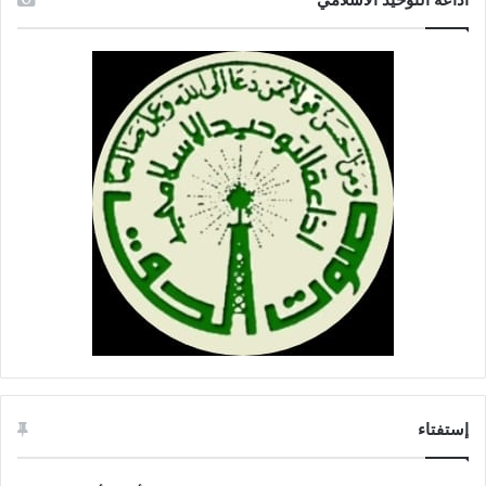
م
ة
ل
ل
ع
د
و
)
إستفتاء