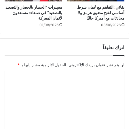
ة
ح
بقائي: التفاهم مع عُمان شرط
مسِيرات “الحصار بالحصار والتصعيد
ص
ر
أساسي لفتح مضيق هرمز ولا
بالتصعيد” في صنعاء: مستعدون
ب
ك
محادثات مع أميركا حاليًا
لأثمان المعركة
ا
ة
01/08/2026
03/08/2026
ح
ا
ا
ل
ل
ت
ي
اترك تعليقاً
و
و
ح
م
ي
لن يتم نشر عنوان بريدك الإلكتروني.
الحقول الإلزامية مشار إليها بـ
*
د
(
ا
م
ئ
ل
ة
ت
ي
ع
و
م
ل
م
ي
ن
ا
ق