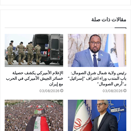
ب
ي
ط
ص
و
ي
مقالات ذات صلة
إ
د
ص
ا
ا
ب
ب
م
ة
ش
آ
ا
خ
ر
ر
ك
ي
ة
رئيس ولاية شمال شرق الصومال:
الإعلام الأميركي يكشف حصيلة
ن
و
باب المندب وراء اعتراف “إسرائيل”
خسائر الجيش الأميركي في الحرب
ف
ف
بـ”أرض الصومال”
مع إيران
ي
د
03/08/2026
03/08/2026
م
ق
ع
ي
ا
ا
ر
د
ك
ي
غ
م
ز
ن