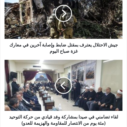
ش
ا
ل
ا
ح
ت
ل
ا
جيش الاحتلال يعترف بمقتل ضابط وإصابة آخرين في معارك
ل
غزة صباح اليوم
ي
ع
ل
ت
ق
ر
ا
ف
ء
ب
ت
م
ض
ق
ا
ت
م
ل
ن
ض
ي
لقاء تضامني في صيدا بمشاركة وفد قيادي من حركة التوحيد
ا
ف
(مئة يوم من الانتصار للمقاومة والهزيمة للعدو)