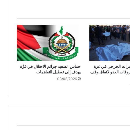
ا
ل
يًّ
ا
تُ
ع
د
ا
ل
م
ك
وعشرات الجرحى في غزة
حماس: تصعيد جرائم الاحتلال في غزّة
ا
وقات العدو لاتفاق وقف
يهدف إلى تعطيل التفاهمات
ن
03/08/2026
ا
ل
أ
خ
ط
ر
ل
ت
ق