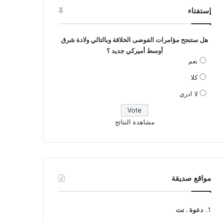
إستفتاء
هل ستنجح مؤامرات الفوضى الخلاقة وبالتالي ولادة شرق
أوسط أميركي جديد ؟
نعم
كلا
لا ادري
مشاهدة النتائج
مواقع صديقة
دعوة . نت