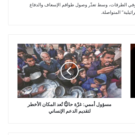
وفي الطرقات، وسط تعذّر وصول طواقم الإسعاف والدفاع
ئيلية” المتواصلة.
م
س
ؤ
و
ل
أ
م
م
ي
:
مسؤول أممي: غزّة حاليًّا تُعد المكان الأخطر
غ
لتقديم الدعم الإنساني
زّ
ة
ح