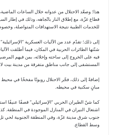
هذا؛ وصعّد الاحتلال من عدوانه خلال الساعات الماضية
قطاع غزّة، مع إطلاق النار باتّجاهه، وذلك في إطار ا
للخدمات الطبية نتيجة الاستهدافات المتواصلة، وخصوص
إلى ذلك؛ تقدّم عدد من الآليات العسكرية “الإسرائيلي
شنّتها الطائرات الحربية في المكان، فيما أطلقت الآلي
فيه على الخروج إلى ساحته وإخلائه، بمن فيهم المرض
المستشفى إلى جانب مناطق متفرقة من مدينة بيت لاهي
إضافةً إلى ذلك، فجّر الاحتلال روبوتًا مفخخًا في م
مبانٍ سكنية في محيطه.
كما شنّ الطيران الحربي “الإسرائيلي” قصفًا عنيفًا 
اشتعال النيران في المنازل الموجودة في المنطقة. كذل
جنوب شرق مدينة غزّة، وفي المنطقة الجنوبية لحي تل
وسط القطاع.