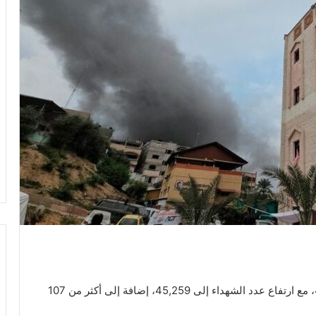
دخل العدوان “الإسرائيلي” على قطاع غزّة يومه الـ445، مع ارتفاع عدد الشهداء إلى 45,259، إضافة إلى أكثر من 107