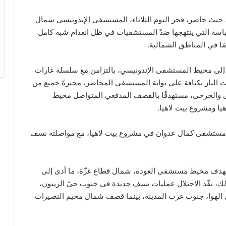
، حيث حاصر، فجر اليوم الثلاثاء، المستشفى الإندونيسي شمال
لسياسة التي ينتهجها ضدّ المستشفيات في ظل انعدام شبه كامل
ًا في المناطق الشمالية.
ة” إلى محيط المستشفى الإندونيسي، بالتزامن مع سلسلة غارات
ات النار بكثافة على بوابة المستشفى المحاصر، مجبرةً جميع من
ى والجرحى، مستهدفًا بالقصف المدفعي المتواصل محيط
ا ومشروع بيت لاهيا.
حيط مستشفى كمال عدوان في مشروع بيت لاهيا، مع مواصلته نسف
استهدف محيط مستشفى العودة، شمال قطاع غزّة، ما أدى إلى
ك، نفّذ الاحتلال عمليات نسف جديدة في جنوب حيّ الزيتون،
 الهوا، جنوب غرب المدينة، بينما قصف شمال مخيم النصيرات