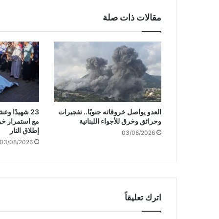
ا
ق
مقالات ذات صلة
ت
ح
ا
م
"
إ
س
ر
ا
العدو يواصل خروقاته جنوبًا.. تفجيرات
23 شهيدًا 
ئ
وحرائق وخرق للأجواء اللبنانية
مع استمرار خر
ي
إطلاق النار
03/08/2026
ل
03/08/2026
ي
"
ف
ي
م
خ
اترك تعليقاً
ي
م