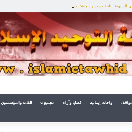
السنوية الثانية لاستشهاد هنية: الانتصار لفلسطين أقرب
مواقف
واحات إيمانية
قضايا وآراء
مجتمع
القادة والمؤسسون