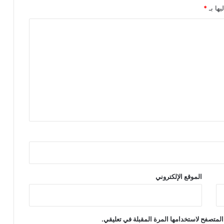
د
يها بـ
*
ي
م
ا
ل
د
ع
م
ا
ل
إ
ن
س
ا
ن
ي
الموقع الإلكتروني
المتصفح لاستخدامها المرة المقبلة في تعليقي.