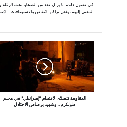
في غضون ذلك، ما يزال عدد من الضحايا تحت الركام 
المدني إليهم، بفعل تراكم الأنقاض والاستهدافات “الإسرا
ا
ل
م
ق
ا
و
م
ة
ت
ت
المقاومة تتصدّى لاقتحام "إسرائيلي" في مخيم
ص
طولكرم.. وشهيد برصاص الاحتلال
دّ
ى
ل