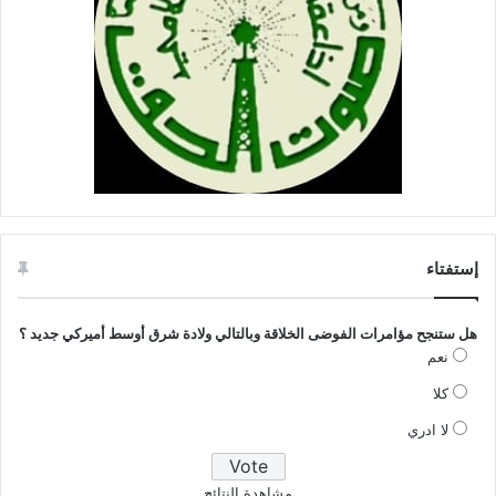
إستفتاء
هل ستنجح مؤامرات الفوضى الخلاقة وبالتالي ولادة شرق أوسط أميركي جديد ؟
نعم
كلا
لا ادري
مشاهدة النتائج