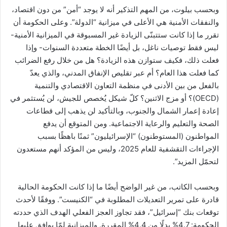
وبحسب بيلوت، من المهم التذكير أنه لا يوجد “أمن” من دون اقتصاد،
والنفقات الأمنية هي الأعلى في ميزانية “الدولة”. وعلى الحكومة أن
تقرر ما إذا كانت ستتبنّى الزيادة غير المسبوقة في الميزانية الأمنية-
ليس فقط توصيات ناغل، بل أيضًا الخطة متعددة السنوات- وإذا
فعلت ذلك، فكيف ستوازن هذه الزيادة؟ هل من خلال رفع الضرائب
كما فعلت هذا العام؟ أم عبر تقليص الإنفاق المدني، والذي يعدّ
بالفعل من بين الأدنى في منظمة التعاون الاقتصادي والتنمية
(OECD)؟ أو مزج الاثنين؟ كلّ شيكل يُخصص للجيش، لن يُستثمر في
إعادة إعمار الشمال والجنوب، وبالتأكيد لن يذهب إلى قطاعات
الصحة والتعليم والرعاية الاجتماعية. ومن المتوقع أن يدفع
المواطنون (المستوطنون) “الإسرائيليون” ثمنًا باهظًا بسبب
الإجراءات التقشفية للعام 2025، وليس من المؤكد أنهم مستعدون
لتحمّل المزيد”.
وبحسب الكاتب، من غير الواضح أيضًا ما إذا كانت الحكومة الحالية
قادرة على تمرير التعديلات المطلوبة في “الكنيست”. ووفقًا لأحدث
توقعات بنك “إسرائيل”، فقد تجاوز العجز الفعلي الهدف الذي حددته
الحكومة: 4.7% بدلًا من 4.4% المقررة. والميزانية لمّا يوافق عليها