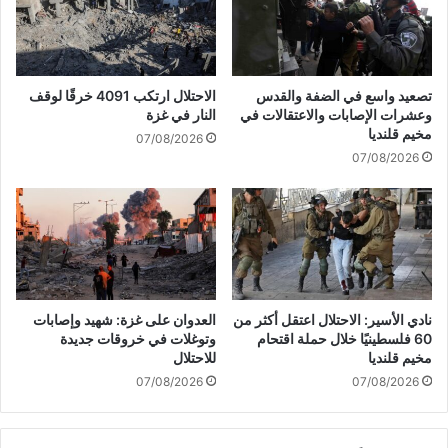
ا
و
د
س
ة
ا
م
د
تصعيد واسع في الضفة والقدس
الاحتلال ارتكب 4091 خرقًا لوقف
ي
و
وعشرات الإصابات والاعتقالات في
النار في غزة
ز
ا
مخيم قلنديا
07/08/2026
ا
ل
07/08/2026
ن
ش
ي
ا
ة
ب
ا
ا
ل
ك
ح
ا
ر
ل
ب
ا
نادي الأسير: الاحتلال اعتقل أكثر من
العدوان على غزة: شهيد وإصابات
و
س
60 فلسطينيًا خلال حملة اقتحام
وتوغلات في خروقات جديدة
ت
ت
مخيم قلنديا
للاحتلال
ج
ق
07/08/2026
07/08/2026
ن
ا
ي
ل
د
ة