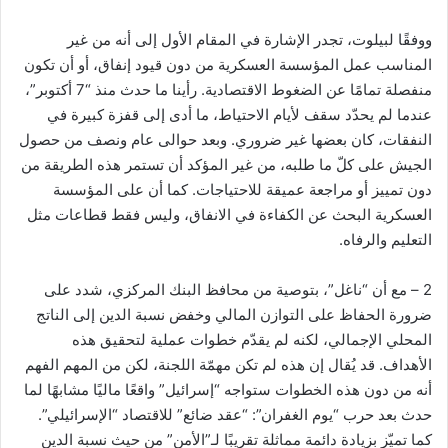
ووفقًا لبيلوت، تجدر الإشارة في المقام الأول إلى أنه من غير
المناسب عمل المؤسسة العسكرية من دون قيود إنفاق، أو أن تكون
منفصلة تمامًا عن الضغوط الاقتصادية. رأينا ما حدث منذ “7 أكتوبر”،
عندما لم يحدّد سقف لأيام الاحتياط، ما أدى إلى قفزة كبيرة في
النفقات، كان بعضها غير ضروري. وبعد حوالى عام ونصف من حصول
الجيش على كلّ ما طلبه، من غير المؤكد أن تستمر هذه الطريقة من
دون تمييز أو مراجعة عميقة للاحتياجات. كما أن على المؤسسة
العسكرية البحث عن الكفاءة في الانفاق، وليس فقط قطاعات مثل
التعليم والرفاه.
2 – مع أن “ناغل”، بتوصية من محافظ البنك المركزي، شدد على
ضرورة الحفاظ على التوازن المالي وخفض نسبة الدين إلى الناتج
المحلي الإجمالي، لكنه لم يقدّم خطوات عملية لتحقيق هذه
الأهداف. قد يُقال إن هذه لم تكن مهمّة اللجنة، لكن من المهم الفهم
أنه من دون هذه الخطوات ستواجه “إسرائيل” واقعًا ماليًا مشابهًا لما
حدث بعد حرب “يوم الغفران”: “عقد ضائع” للاقتصاد “الإسرائيلي”.
كما تميّز بزيادة دائمة مماثلة تقريبًا لـ”الأمن” من حيث نسبة الدين