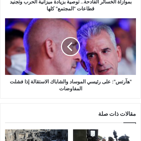
خ
بموازاة الخسائر الفادحة.. توصية بزيادة ميزانية الحرب وتجنيد
س
قطاعات "المجتمع"‎ كلها
ا
ئ
"
ر
ه
ا
آ
ل
ر
ف
ت
ا
س
د
"
ح
:
ة
ع
.
ل
"هآرتس": على رئيسي الموساد والشاباك الاستقالة إذا فشلت
.
ى
المفاوضات
ت
ر
و
ئ
ص
ي
مقالات ذات صلة
ي
س
ة
ي
ب
ا
ز
ل
ي
م