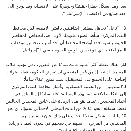
بعد. وهذا يشكّل خطرًا حقيقيًا وجوهريًا على الاقتصاد، وقد يؤدي إلى
عقد ضائع من الاقتصاد “الإسرائيلي”.
3 – “ناغل” تجاهل نقطتين إضافيتين بالغتي الأهمية، لكن محافظ
البنك المركزي سلّط الضوء عليهما. الأولى هي انخفاض المخاطر
الجيوسياسية، فقد أوضح المحافظ أن أحد أسباب تحسين توقعات
النموّ الاقتصادي هو تحسن الوضع الجيوسياسي لـ”إسرائيل”.
لكن هناك نقطة أكثر أهمية غابت تمامًا عن التقرير، وهي تجنيد طلاب
المعاهد الدينية. إذ من غير المنطقي أن تفرض الحكومة فعليًا ضرائب
إضافية على الجميع في المستقبل، بينما تمنح إعفاءً شاملًا
لـ”المتدينين” من الخدمة العسكرية. وأشار محافظ البنك المركزي
إلى التكلفة الاقتصادية لهذه المسألة: “قلنا سابقًا إن الزيادة في
أعداد المجندين، عندما تقع هذه الزيادة على عاتق المجندين الحاليين
فقط، ستكلف نحو 0.5% من الناتج المحلي الإجمالي سنويًا، أي نحو
10 مليارات شيكل سنويًا. علاوة على ذلك، فإن توسيع دائرة
المجندين من المرجح أن يسهم في دمجهم في سوق العمل، وزيادة
أجورهم، وتقليص الفجوات الاقتصادية”.