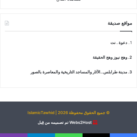
مواقع صديقة
دعوة . نت
وهج نيوز وهج الحقيقة
مدينة طرابلس…الآثار والمساجد التاريخية والمعاصرة بالصور
© جميع الحقوق محفوظة 2026 | IslamicTawhid
Webs2Host تم تصميمه من قِبل