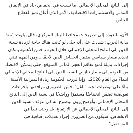
إلى الناتج المحلي الإجمالي، ما تسبب في انخفاض حاد في الانفاق
المدني والاستثمارات الاقتصادية، الأمر الذي أعاق نمو القطاع
الخاص.
الآن، بالعودة إلى تصريحات محافظ البنك المركزي، قال بيلوت: “منذ
بداية الحرب؛ شددتُ على أنه حتّى لو كانت هناك حاجة لزيادة نسبة
الدين إلى الناتج المحلي الإجمالي خلال الحرب، فمن الأهمية بمكان
تحديد مسار سياسي يضمن انخفاض الدين لاحقًا… ومن المهم تبني
إجراءات بديلة لمنع تفاقم العجز المالي المتوقع، حتّى يتمكّن الاقتصاد
من العودة إلى مسار تنازلي لنسبة الدين إلى الناتج المحلي الإجمالي
ابتداءً من العام 2026… وإذا قررت الحكومة زيادة الميزانية الأمنية
بناءً على توصيات لجنة “ناغل”، فمن الضروري مرافقتها بإجراءات
تعويضية تضمن انخفاضًا مستمرًا وواضحًا في نسبة الدين إلى الناتج
المحلي الإجمالي. وأوضح يرون بوضوح أنه كي تتوقف نسبة الدين
إلى الناتج المحلي الإجمالي عن الارتفاع، بل وحتى تبدأ في
الانخفاض، سيكون من الضروري إجراء تعديلات إضافية في
المستقبل”.