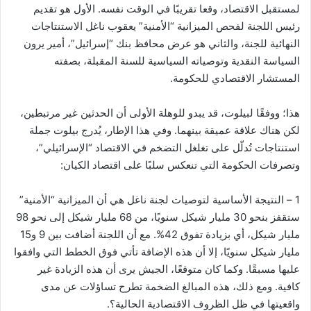
لمستقبل الاقتصاد، وقعا تقريبًا في الوقت نفسه. الأول هو تقديم
رئيس اللجنة لفحص الميزانية “الأمنية” يعقوب ناغل الاستنتاجات
النهائية للجنة، والثاني هو عرض محافظ بنك “إسرائيل”، أمير يرون
السياسة النقدية وتوصياته السياسية للسنة المقبلة، بصفته
المستشار الاقتصادي للحكومة.
هذا؛ ووفقًا لبيلوت، قد يبدو للوهلة الأولى أن الحدثين غير مرتبطين،
لكن هناك علاقة عميقة بينهما. وفي هذا الإطار، يُدرج بيلوت جملة
استنتاجات تُدلّل على تغلغل التضخم في الاقتصاد “الإسرائيلي”،
وتصرفات الحكومة التي تنعكس سلبًا على اقتصاد الكيان:
1 – النتيجة الأساسية لتوصيات لجنة ناغل هي أن الميزانية “الأمنية”
ستقفز بنحو 30 مليار شيكل سنويًا، من 68 مليار شيكل إلى نحو 98
مليار شيكل، أي بزيادة تفوق 42%. مع أن اللجنة أضافت بين 9 و15
مليار شيكل سنويًا، إلا أن هذه الإضافة تأتي فوق الخطط التي وافقوا
عليها مسبقًا. وكما كان متوقعًا، الجيش يرى أن هذه الزيادة غير
كافية. ومع ذلك، هذه المبالغ الضخمة تطرح تساؤلات عن مدى
واقعيتها في ظل الظروف الاقتصادية الحالية؟.