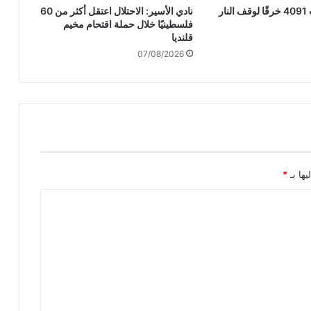
الاحتلال ارتكب 4091 خرقًا لوقف النار
نادي الأسير: الاحتلال اعتقل أكثر من 60
ح
فلسطينيًا خلال حملة اقتحام مخيم
ر
قلنديا
ك
07/08/2026
ة
ا
ل
ت
و
ح
ي
د
م
يها بـ
*
ش
ا
ر
ك
اً
ف
ي
م
ه