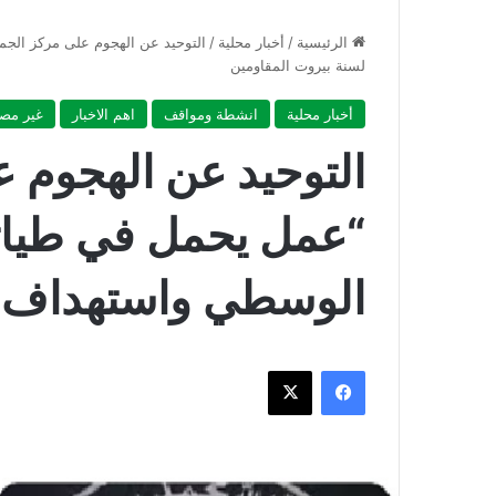
الرئيسية
/
أخبار محلية
/
التوحيد عن الهجوم على مركز الج
لسنة بيروت المقاومين
أخبار محلية
انشطة ومواقف
اهم الاخبار
غير مص
التوحيد عن الهجوم 
“عمل يحمل في طياته
الوسطي واستهداف ل
فيسبوك
‫X