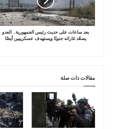
ا
ع
ا
ت
ع
ل
بعد ساعات على حديث رئيس الجمهورية.. العدو
ى
يصعّد غاراته جنوبًا ويستهدف عسكرييين أيضًا
ح
د
ي
ث
ر
ئ
مقالات ذات صلة
ي
س
ا
ل
ج
م
ه
و
ر