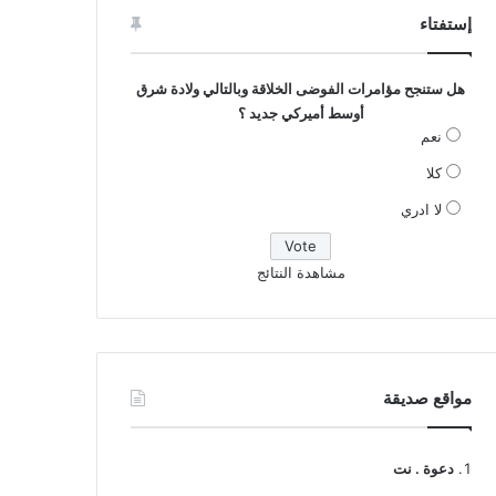
إستفتاء
هل ستنجح مؤامرات الفوضى الخلاقة وبالتالي ولادة شرق
أوسط أميركي جديد ؟
نعم
كلا
لا ادري
مشاهدة النتائج
مواقع صديقة
دعوة . نت