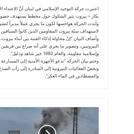
اعتبرت حركة التوحيد الإسلامي في لبنان أنَّ الاعتداء 
بكار – بيروت يثير الشكوك حول مخطط يستهدف حضور ا
وأبدت الحركة هواجسها لكون ما يجري عملاً مدبراً لتش
لاستهداف سنّة بيروت المقاومين الذين كانوا السباقين
وأضاف البيان “إنّ محاولة إذكاء الفتنة بين أبناء بيروت، و
البيروتيين، وتصوير ما يجري على أنه صراع بين فريقين ل
وإسلامية مقاومة، والعام 1982 خير شاهد ودليل”.
وختم بيان الحركة “ندعو الأجهزة الأمنية إلى المسارع
ونحضّ الفعاليات البيروتية إلى المبادرة إلى رأب الصدع ب
والمصطادين في الماء العكر”.
ب
ع
د
س