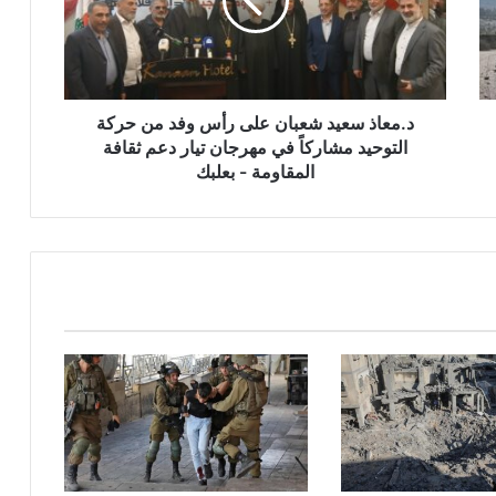
ا
ذ
س
ع
ي
د
د.معاذ سعيد شعبان على رأس وفد من حركة
ش
التوحيد مشاركاً في مهرجان تيار دعم ثقافة
ع
المقاومة - بعلبك
ب
ا
ن
ع
ل
ى
ر
أ
س
و
ف
د
م
ن