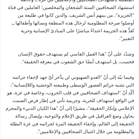
استشهاد الصحافيين الستة الشجعان والمخلصين؛ العاملين في قناة
“الجزيرة”، من بينهم أنس الشريف، والذين كانوا في طليعة من
أوصلوا صرخة المظلومیة لرجال هذه المنطقة ونسائها وأطفالها ــ
تُعَدُّ هذه الجريمة اعتداءً مباشرًا على المبادئ الإنسانية وحرية
التعبير”.
وشدّد على أنّ “هذا العمل القاسي لم يستهدف حقوق الإنسان
فحسب، بل استهدف أيضًا حق الشعوب في معرفة الحقيقة”.
وفيما نبّه إلى أنّ “العدو الصهيوني لن يدَّخر أيّ جهد لإخفاء جرائمه
التي تشبه جرائم العصور الوسطى وطبيعته الوحشية واللاإنسانية”،
أكّد أنّ “استهداف الصحافيين في قلب الحروب، وخاصة في غزة، هو
في الواقع استهداف للحرية، وجريمة تأتي في إطار فرض الصمت
الإعلامي وإنكار الحقيقة”، مشيرًا إلى أنّ “هذا الکیان الدنيء والمجرم
يحاول وضعَ العراقيل في طريق الإعلام والتوعية، وإیصال رسالة
الحقيقة إلى العالم، وإخفاء الحقيقة المرة لجرائمه في غزة البطلة
والمظلومة من خلال اغتيال الصحافيين والإعلاميين”.