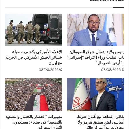
g
ب
n
ي
U
ر
p
و
ت
:
ن
س
رئيس ولاية شمال شرق الصومال:
الإعلام الأميركي يكشف حصيلة
ع
باب المندب وراء اعتراف “إسرائيل”
خسائر الجيش الأميركي في الحرب
ى
بـ”أرض الصومال”
مع إيران
إ
03/08/2026
03/08/2026
ل
ى
ت
ح
ق
ي
ق
م
بقائي: التفاهم مع عُمان شرط
مسِيرات “الحصار بالحصار والتصعيد
ص
أساسي لفتح مضيق هرمز ولا
بالتصعيد” في صنعاء: مستعدون
ا
محادثات مع أميركا حاليًا
لأثمان المعركة