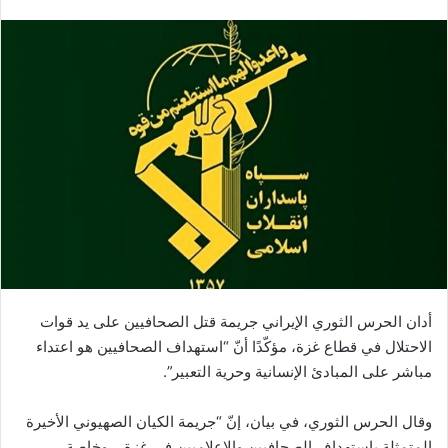
أدان الحرس الثوري الإيراني جريمة قتل الصحافيين على يد قوات
الاحتلال في قطاع غزة، مؤكّدًا أنّ “استهداف الصحافيين هو اعتداء
مباشر على المبادئ الإنسانية وحرية التعبير”.
وقال الحرس الثوري، في بيان، إنّ “جريمة الكيان الصهيوني الأخيرة
المتمثلة باستهداف الصحافيين والإعلاميين في غزة ــ وخاصة