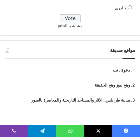
لا ادري
مشاهدة النتائج
مواقع صديقة
دعوة . نت
وهج نيوز وهج الحقيقة
مدينة طرابلس…الآثار والمساجد التاريخية والمعاصرة بالصور
فيسبوك
‫X
واتساب
تيلقرام
ڤايبر