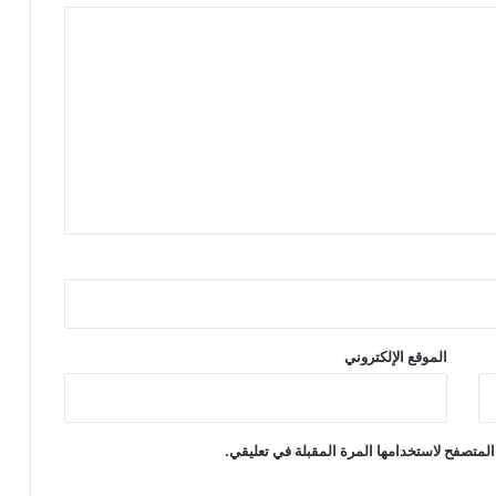
إ
ل
ى
3
4
5
3
5
ش
ه
ي
دً
ا
الموقع الإلكتروني
المتصفح لاستخدامها المرة المقبلة في تعليقي.