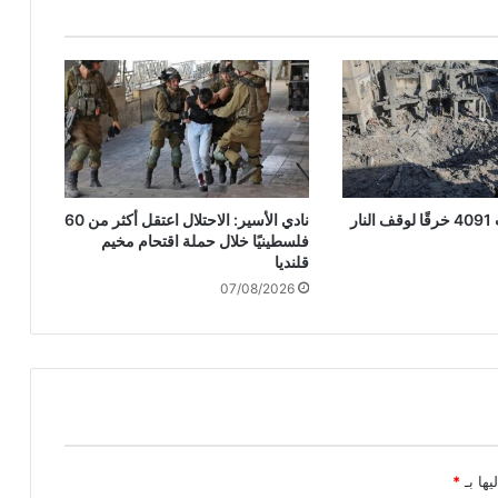
ا
ل
ع
د
و
ا
ن
ا
ل
الاحتلال ارتكب 4091 خرقًا لوقف النار
نادي الأسير: الاحتلال اعتقل أكثر من 60
ص
فلسطينيًا خلال حملة اقتحام مخيم
ه
قلنديا
ي
07/08/2026
و
ن
ي
ع
ل
ى
غ
ز
ة
يها بـ
*