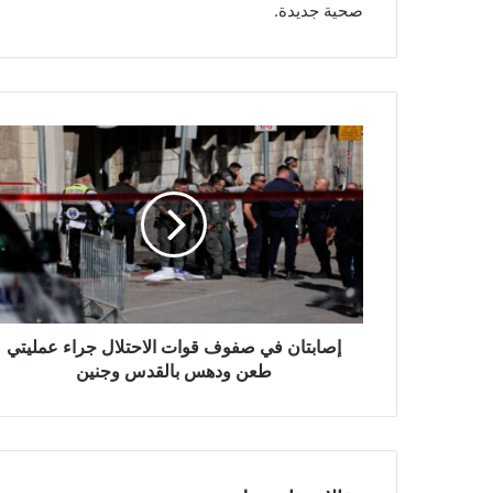
صحية جديدة.
إ
ص
ا
ب
ت
ا
ن
ف
ي
ص
إصابتان في صفوف قوات الاحتلال جراء عمليتي
ف
طعن ودهس بالقدس وجنين
و
ف
ق
و
ا