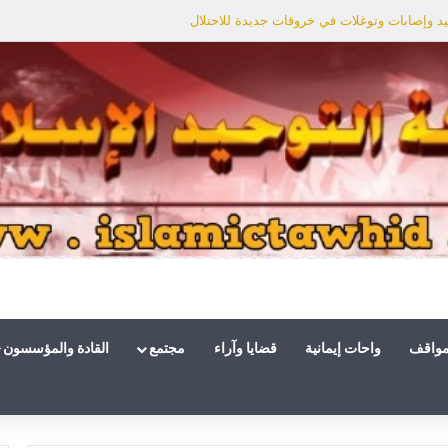
د وإصابات وتوغلات في خروقات جديدة للاحتلال
مواقف
واحات إيمانية
قضايا وآراء
مجتمع
القادة والمؤسسون