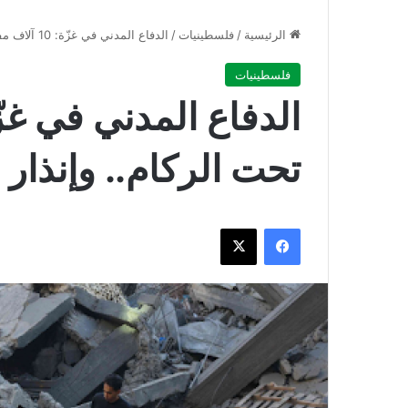
الرئيسية
/
فلسطينيات
/
الدفاع المدني في غزّة: 10 آلاف مفقود تحت الركام.. وإنذار بكارثة صحية جديدة
فلسطينيات
تحت الركام.. وإنذار
فيسبوك
‫X