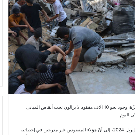
قدّرت المديرية العامة للدفاع المدني الفلسطيني في غزّة، وجود نحو 10 آلاف مفقود لا يزالون تحت أنقاض المباني
ى اليوم.
وأشارت المديرية في بيانٍ لها، اليوم الثلاثاء 30 نيسان/إبريل 2024، إلى أنّ هؤلاء المفقودين غير مدرجين في إحصائية