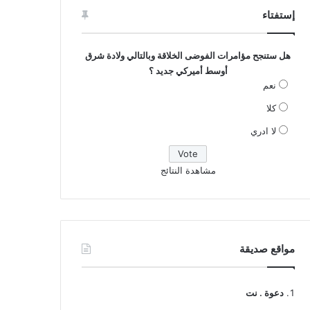
إستفتاء
هل ستنجح مؤامرات الفوضى الخلاقة وبالتالي ولادة شرق
أوسط أميركي جديد ؟
نعم
كلا
لا ادري
مشاهدة النتائج
مواقع صديقة
دعوة . نت