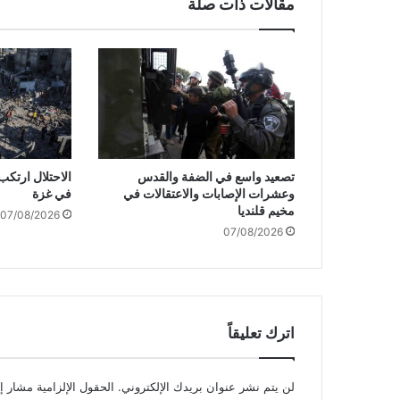
مقالات ذات صلة
ت
ا
ل
ا
ح
ت
ل
ا
ل
تصعيد واسع في الضفة والقدس
ج
وعشرات الإصابات والاعتقالات في
في غزة
ر
مخيم قلنديا
07/08/2026
ا
07/08/2026
ء
ع
م
ل
ي
ت
اترك تعليقاً
ي
ط
ع
لن يتم نشر عنوان بريدك الإلكتروني.
الحقول الإلزامية مشار إل