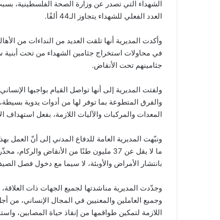
الشهداء التي تصدر عن وزارة الصحة الفلسطينية، بسب
العدد الفعلي للشهداء يتجاوز الـ44 ألفًا.
وأكدت المديرية أنها تلقت العديد من النداءات من الأ
في محاولات استخراج جثامين الشهداء من تحت أبنية سك
جثامينهم تحت الأنقاض.
ولفتت المديرية إلى أنها تواصل القيام بواجبها الإنسان
والفرق المتطوعة بما توفر لها من أدوات يدوية بسيطة،
المعدات والمركبات والآليات اللازمة، بفعل استهداف الاحت
ونبّهت المديرية العامة للدفاع المدني إلى أنّ العمل به
ما لا يقل عن 37 مليون طنًا من الأنقاض وال
بانتشار الأمراض والأوبئة، لا سيما مع دخول فصل الصي
وجدّدت المديرية مناشدتها لجميع الجهات ذات العلاقة، 
وجميع العاملين والمعنيين في المجال الإنساني، من أجل
اللازمة لتمكين طواقمها من إنقاذ حياة المصابين، واستخ