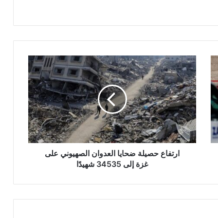
ا
ر
ت
ف
ا
ع
ح
ص
ي
ل
ارتفاع حصيلة ضحايا العدوان الصهيوني على
ة
غزة إلى 34535 شهيدًا
ض
ح
ا
ي
ا