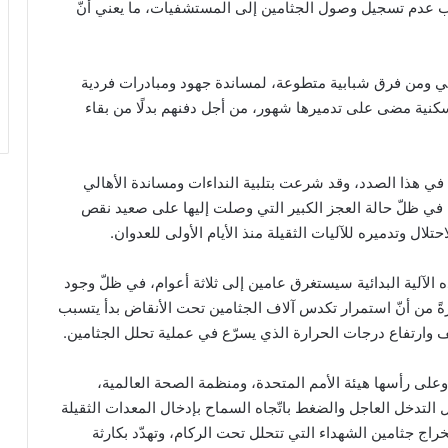
ب عدم تسجيل وصول الجثامين إلى المستشفيات، ما يعني أنّ
هالي ومن فرق شبابية متطوعة، لمساندة جهود ومبادرات فردية
نية مضى على تدميرها شهور، من أجل دفنهم بدلًا من بقاء
ي في هذا الصدد، وقد شرعت بتلبية النداءات ومساندة الأهالي
 في ظلّ حالة العجز الكبير التي وصلت إليها على صعيد نقص
لال وتدميره للآليات الثقيلة منذ الأيام الأولى للعدوان.
ذه الآلية البدائية سيستغرق عامين إلى ثلاثة أعوام، في ظلّ وجود
ركام، محذّرةً من أنّ استمرار تكدس آلاف الجثامين تحت الأنقاض بدأ يتسبب
ف وارتفاع درجات الحرارة الذي يسرّع في عملية تحلل الجثامين.
وعلى رأسها هيئة الأمم المتحدة، ومنظمة الصحة العالمية،
 التدخل العاجل والضغط باتّجاه السماح بإدخال المعدات الثقيلة
راج جثامين الشهداء التي تتحلل تحت الركام، وتهدّد بكارثة