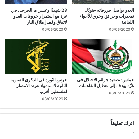
ر
س
العدو يواصل خروقاته جنوبًا..
23 شهيدًا وعشرات الجرحى في
ك
ب
تفجيرات وحرائق وخرق للأجواء
غزة مع استمرار خروقات العدو
ة
ة
اللبنانية
لاتفاق وقف إطلاق النار
د
2
03/08/2026
03/08/2026
ا
5
ر
%
ا
ع
ل
ل
ه
ى
ن
أ
د
ي
س
د
حماس: تصعيد جرائم الاحتلال في
حرس الثورة في الذكرى السنوية
ة
و
غزّة يهدف إلى تعطيل التفاهمات
الثانية لاستشهاد هنية: الانتصار
ل
ل
لفلسطين أقرب
03/08/2026
إ
ة
03/08/2026
ع
ت
د
ش
ا
ت
د
اترك تعليقاً
ر
د
ي
ر
ا