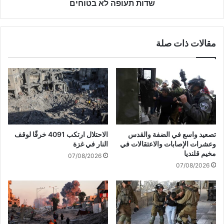
س
ل
שדות תעופה לא בטוחים
ت
ى
ه
ا
د
ل
مقالات ذات صلة
ف
ع
ن
م
ا
ق
م
"
ط
ا
ا
ل
ر
إ
"
س
ر
ر
تصعيد واسع في الضفة والقدس
الاحتلال ارتكب 4091 خرقًا لوقف
ا
ا
وعشرات الإصابات والاعتقالات في
النار في غزة
م
ئ
مخيم قلنديا
07/08/2026
و
ي
07/08/2026
ن
ل
"
ي
ا
"
ل
:
ص
م
ه
ط