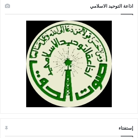
ة
اذاعة التوحيد الاسلامي
ت
ر
و
م
ا
ن
إستفتاء