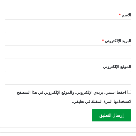
ح
ת
ق
ا
ע
*
الاسم
*
م
ו
ل
פ
ة
ה
ا
ל
ل
البريد الإلكتروني
*
א
ط
ב
ا
ט
ئ
ו
ر
الموقع الإلكتروني
ח
ا
י
ت
ם
ا
ل
احفظ اسمي، بريدي الإلكتروني، والموقع الإلكتروني في هذا المتصفح
أ
لاستخدامها المرة المقبلة في تعليقي.
م
ي
ر
ك
ي