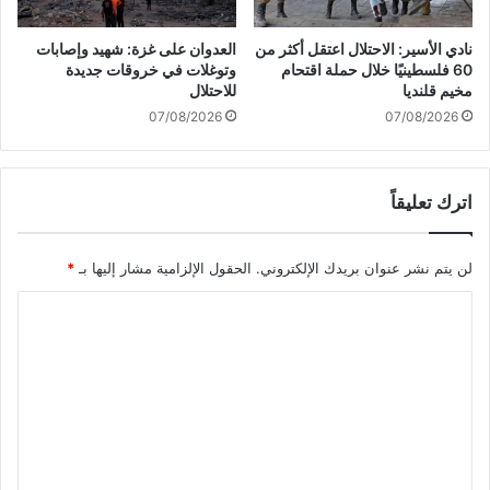
ي
ا
و
ر
نادي الأسير: الاحتلال اعتقل أكثر من
العدوان على غزة: شهيد وإصابات
ن
ا
60 فلسطينيًا خلال حملة اقتحام
وتوغلات في خروقات جديدة
ي
ت
مخيم قلنديا
للاحتلال
و
ك
07/08/2026
07/08/2026
ه
م
د
ل
فً
م
ا
اترك تعليقاً
ت
ح
ع
ي
د
لن يتم نشر عنوان بريدك الإلكتروني.
الحقول الإلزامية مشار إليها بـ
*
و
آ
يً
م
ا
ا
ن
ف
ة
ل
ي
.
ت
ي
.
ع
ا
ש
ف
ד
ل
ا
ו
ي
و
ת