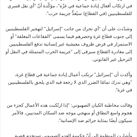
في ارتكاب أفعال إبادة جماعية في غزّة”، مؤكّدة أنّ “أي نقل قسري
للفلسطينيين (في القطاع) سيُعدُّ جريمة حرب”.
وشدّدت على أن “أي تحرك من جانب “إسرائيل” لتهجير الفلسطينيين
إلى جنوب قطاع غزة وحصرهم فيما يسمى “الفقاعات المغلقة” أو
الاستمرار في فرض ظروف معيشية غير إنسانية تدفع الفلسطينيين
إلى مغادرة القطاع سيرقى إلى “جريمة الحرب المتمثلة في النقل أو
الترحيل غير القانوني.
وأكدت أن “إسرائيل” ترتكب أعمال إبادة جماعية في قطاع غزة،
“وهي تدرك تمامًا الضرر الذي لا رجعة فيه الذي يلحق بالفلسطينيين
في غزة”.
وقالت مخاطبة الكيان الصهيوني: “إذا ارتُكبت هذه الأعمال كجزء من
هجوم واسع النطاق أو منهجي موجه ضد السكان المدنيين، فالأمر
سيكون أيضًا بمثابة جرائم ضد الإنسانية”.
وأشارت المنظمة إلى أنّ حكومة العدو الصهيوني تستخدم قضية