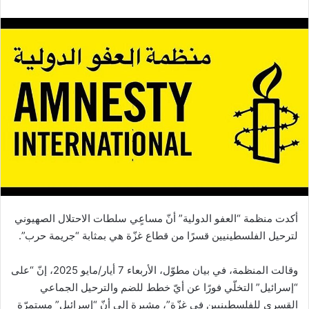
أكدت منظمة “العفو الدولية” أنّ مساعٍي سلطات الاحتلال الصهيوني
لترحيل الفلسطينيين قسرًا من قطاع غزّة هي بمثابة “جريمة حرب”.
وقالت المنظمة، في بيان مطوّل، الأربعاء 7 أيار/مايو 2025، إنّ “على
“إسرائيل” التخلّي فورًا عن أيّ خطط للضم والترحيل الجماعي
القسري للفلسطينيين في غزّة”، مشيرة إلى أنّ “إسرائيل” مستمرّة