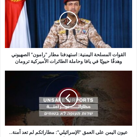
ل
ق
و
ا
ت
ا
ل
م
س
القوات المسلحة اليمنية: استهدفنا مطار "رامون" الصهيوني
ل
وهدفًا حيويًا في يافا وحاملة الطائرات الأميركية ترومان
ح
ة
ع
ا
ي
ل
و
ي
ن
م
ا
ن
ل
ي
ي
ة
م
:
ن
ا
ع
عيون اليمن على العمق "الإسرائيلي": مطاراتكم لم تعد آمنة..