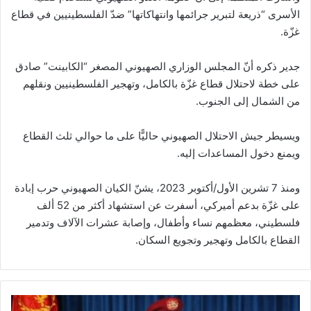
الأسرى “ذريعة لتبرير جرائمها وانتهاكاتها” ضدّ الفلسطينيين في قطاع
غزّة.
جدير ذكره أنّ المجلس الوزاري الصهيوني المصغر “الكابينت” صادق
على خطة لاحتلال قطاع غزّة بالكامل، وتهجير الفلسطينيين ونقلهم
من الشمال إلى الجنوب.
ويسيطر جيش الاحتلال الصهيوني حاليًّا على ما حوالي ثلث القطاع
ويمنع دخول المساعدات إليه.
ومنذ 7 تشرين الأول/أكتوبر 2023، يشنّ الكيان الصهيوني حرب إبادة
على غزّة بدعم أميركي، أسفرت عن استشهاد أكثر من 52 ألف
فلسطيني، معظمهم نساء وأطفال، وإصابة عشرات الآلاف وتدمير
القطاع بالكامل وتهجير وتجويع السكان.
ا