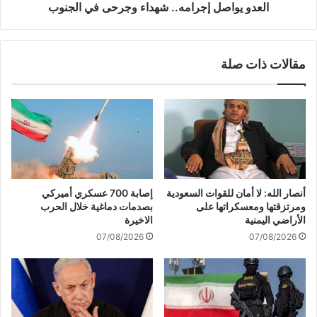
ب
ل
العدو يواصل إجرامه.. شهداء وجرحى في الجنوب
نٍّ
إ
ك
ج
ا
ر
مقالات ذات صلة
م
ا
ل
م
ل
ه
ل
.
ر
.
و
ش
ا
ه
ي
د
ة
ا
أنصار الله: لا أمان للقوات السعودية
إصابة 700 عسكري أميركي
"
ء
ومرتزقتها ومعسكراتها على
بصدمات دماغية خلال الحرب
ا
و
الأراضي اليمنية
الاخيرة
ل
ج
07/08/2026
07/08/2026
إ
ر
س
ح
ر
ى
ا
ف
ئ
ي
ي