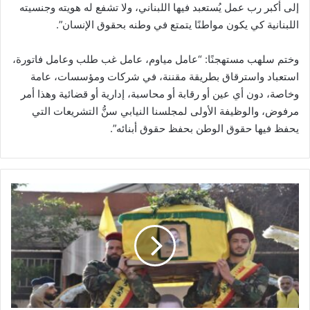
إلى أكبر رب عمل يُستعبد فيها اللبناني، ولا تشفع له هويته وجنسيته
اللبنانية كي يكون مواطنًا يتمتع في وطنه بحقوق الإنسان”.
وختم سلهب مستهجنًا: “عامل مياوم، عامل غب طلب وعامل فاتورة،
استعباد واسترقاق بطريقة مقننة، في شركات ومؤسسات، عامة
وخاصة، دون أي عين أو رقابة أو محاسبة، إدارية أو قضائية وهذا أمر
مرفوض، والوظيفة الأولى لمجلسنا النيابي سنُّ التشريعات التي
يحفظ فيها حقوق الوطن بحفظ حقوق أبنائه”.
ح
ز
ب
ا
ل
ل
ه
يُ
ش