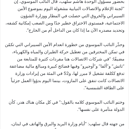
بحضور مسؤول الوحدة هاشم سلهب، قال النائب الموسوي، إن
“لجنة الإعلام والاتصالات النيابية مشغولة اليوم بموضوع الأمن
السيبراني والخروق التي حصلت في المطار ووزارة الشؤون
الاجتماعية، فمستوى الاختراق خطير جدًا ومن الصعب إمكانية كشفه،
وتحديد مصدره الآن ما إذا كان من الداخل أم من الخارج”.
وحذّر النائب الموسوي من خطورة انعدام الأمن السيبراني التي تكمُن
في تمكن المخترقين من تعطيل حركة الطيران والمياه والكهرباء،
مضيفًا: “في شركات الاتصالات هنا مفردات كثيرة للمتابعة من
“تاتش” و”ألفا” و”أوجيرو” وفيها فضائح كبيرة ومبالغ مالية مضاعفة
تدفع ككلفة تشغيل لا مبرر لها، و52 في المئة من إيرادات وزارة
الاتصالات كانت تنفق على المازوت، بينما اليوم بدؤوا العمل جزئياً
على الطاقة الشمسية”.
وختم النائب الموسوي كلامه بالقول:” في كل مكان هناك هدر، كأن
الدولة متآمرة على نفسها”.
من جهته قال سلهب: “أيام وزارة البريد والبرق والهاتف في لبنان،