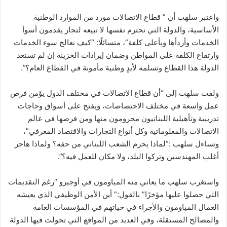
واعتبر سلهب أن ” قطاع الاتصالات مورد من الموارد الوطنية
الأساسية، والدولة التي تحترم نفسها لا تبيعه لتجار يقدمون أسوأ
الخدمات وأردأها وبأعلى كلفة”، متسائلًا: “كيف نعالج سوء الخدمات
وارتفاع الكلفة على المواطن وضمان إيرادات الخزينة إن لم تستعد
الدولة هذا القطاع وتسلمه لأيدٍ وطنية مأمونة في القطاع العام؟”.
ولفت سلهب إلى “أن قطاع الاتصالات في مختلف الدول يؤمن فرص
عمل واسعة في مختلف الاختصاصات، ويفتح على أسواق وحاجات
تدريبية وتأهيلية اللبنانيون محرومون منها ومن فرصها في عالم
الاتصالات والمعلوماتية وكل أنواع التجارات والاقتصاد المعرفي”،
وتساءل سلهب :”لماذا يحرم الشعب اللبناني من حقه؟ ولماذا هاجر
أغلب المهندسين وتركوا البلد، ولا مكان للعمل فيه؟”.
واستغرب سلهب ما يعاني منه المياومون في أوجيرو “رغم التقديمات
التي حصلوا عليها مؤخرًا” بالقول:” أين الأمن الوظيفي الذي يعيشه
العمال المياومون والأجراء في حياتهم في المؤسسات العامة
والمصالح المستقلة، وفي العديد من المواقع التي تحولت فيها الدولة