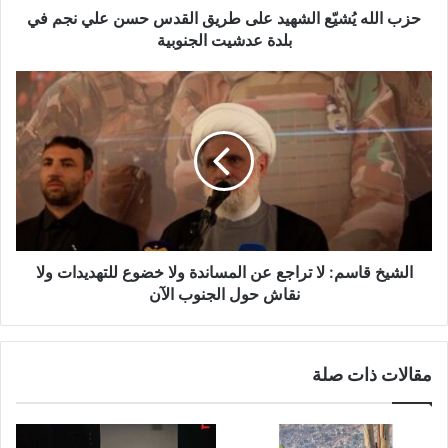
يّ
حزب الله يُشيّع الشهيد على طريق القدس حسن علي نجم في
ع
بلدة عدشيت الجنوبية
ا
ل
ا
ش
ل
ه
ش
ي
ي
د
خ
ع
ق
ل
ا
ى
س
ط
م
ر
:
الشيخ قاسم: لا تراجع عن المساندة ولا خضوع للتهديدات ولا
ي
ل
نقاش حول الجنوب الآن
ق
ا
ا
ت
ل
ر
مقالات ذات صلة
ق
ا
د
ج
س
ع
ح
ع