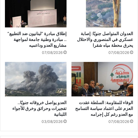
س
ن
ن
ا
ع
ل
ل
م
ي
س
العدوان المتواصل جنوبًا: إصابة
إطلاق مبادرة “لبنانيون ضد التطبيع”
ن
ا
عسكري في المنصوري والاحتلال
.. مبادرة وطنية جامعة لمواجهة
ج
ن
يحرق محطة مياه شقرا
مشاريع العدو وداعميه
م
د
07/08/2026
07/08/2026
ف
ة
ي
و
ب
ل
ل
ا
د
خ
ة
ض
ع
و
د
ع
الوفاء للمقاومة: السلطة عقدت
العدو يواصل خروقاته جنوبًا..
ش
ل
العزم على اعتماد سياسة التسامح
تفجيرات وحرائق وخرق للأجواء
ي
ل
مع العدو رغم كل إجرامه
اللبنانية
ت
ت
03/08/2026
07/08/2026
ا
ه
ل
د