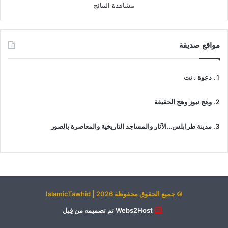
مشاهدة النتائج
مواقع صديقة
دعوة . نت
وهج نيوز وهج الحقيقة
مدينة طرابلس…الآثار والمساجد التاريخية والمعاصرة بالصور
© جميع الحقوق محفوظة 2026 | IslamicTawhid
Webs2Host تم تصميمه من قِبل