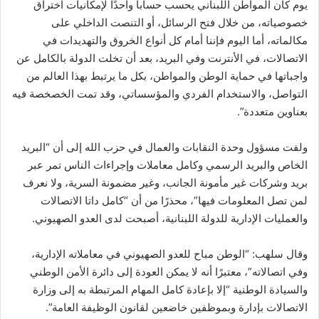
يوم كان المواطن اللبناني يحسب حساباً واحدًا لإمكانيات اختراق
خصوصياته، من خلال فتح الرسائل، أو التنصت الداخلي على
مكالماته، أما اليوم فإننا أمام كل أنواع الخروق والتهديدات في
الاتصالات، في الأنترنت وفي البريد، بعد أن تخلت الدولة بالكامل عن
واجباتها في حماية الوطن والمواطن، بكل ما يرتبط بهذا العالم من
التواصل، والاستخدام الفردي والمؤسساتي، وقد تمت الخصخصة فيه
بعناوين متعددة”.
ولفت مسؤول وحدة النقابات والعمال في حزب الله إلى أن “البريد
الخاص والبريد الرسمي وكامل معاملات وإجراءات الناس تمر عبر
بريد وشركات غير مأمونة الجانب، وغير مضمونة السرية، ولا نعرف
لمن تصل المعلومات فيها”، محذرًا من أن “كامل داتا الاتصالات
والعمليات الإدارية للدولة اللبنانية، أصبحت لدى العدو الصهيوني.
وقال سلهب: “الوطن مباح للعدو الصهيوني في معاملاته الإدارية،
وفي اتصالاته”، معتبرًا أنه لا يمكن العودة إلى دائرة الأمن الوطني
والسيادة الوطنية “إلا بإعادة كامل المهام المرتبطة به إلى وزارة
الاتصالات بإدارة وبموظفين خاضعين لقانون الوظيفة العامة”.