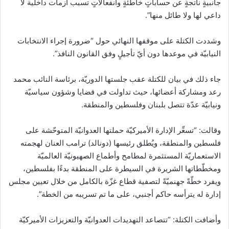
‏جانبيةٍ ناتجةٍ عن حساباتٍ خاطئةٍ وانفعالاتٍ تسبب أزمات داخلية لا
داعي لها ولا طائل منها”.
و‎شددت الكتلة على موقفها النهائي حول “ضرورة إجراء الانتخابات
النيابيّة في موعدها دون أيّ تأجيلٍ وفق ‏القانون النافذ”.
جاء ذلك في بيان للكتلة عقب جلستها الدوريّة، برئاسة النائب محمد
رعد ومشاركة أعضائها، ‏حيث تداولت في قضايا وشؤون سياسيّة
ونيابيّة عدّة تتصل بلبنان وفلسطين والمنطقة.
وقالت: “تسعِّر الإدارة الأميركيّة حملتها العدوانيّة المتوحّشة على
فلسطين والمنطقة، ويُطلق رئيسها (دونالد) ترامب العنان لهجمته
‏الاستعماريّة المستثمرة لمطامح وأطماع الصهيونيّة العالميّة
ومخطّطاتها الشريرة في السيطرة على المنطقة بدءًا ‏بفلسطين،
ويفرد خطّةً جهنميّةً لتصفية قطاع غزّة بالكامل من خلال تعيين مجلس
إدارة له يترأسه حاكم أجنبي، ‏على ما تم تسريبه من الخطة”.
وأضافت الكتلة: “تتصاعد التهديدات العدوانيّة والتعزيزات الأميركيّة