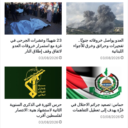
ا
س
ا
ت
ل
ع
ر
م
ئ
ا
ي
ر
س
ي
العدو يواصل خروقاته جنوبًا..
23 شهيدًا وعشرات الجرحى في
ي
ة
تفجيرات وحرائق وخرق للأجواء
غزة مع استمرار خروقات العدو
ة
ت
اللبنانية
لاتفاق وقف إطلاق النار
:
ه
03/08/2026
03/08/2026
"
د
س
ف
ي
ل
دٌ
ت
ل
ص
غ
ف
ز
ي
ة
ة
حماس: تصعيد جرائم الاحتلال في
حرس الثورة في الذكرى السنوية
و
ا
غزّة يهدف إلى تعطيل التفاهمات
الثانية لاستشهاد هنية: الانتصار
ل
ل
لفلسطين أقرب
03/08/2026
ن
ق
03/08/2026
ا
ض