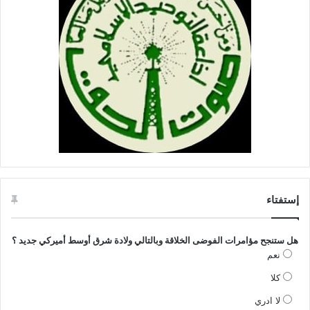
إستفتاء
هل ستنجح مؤامرات الفوضى الخلاقة وبالتالي ولادة شرق أوسط أميركي جديد ؟
نعم
كلا
لا ادري