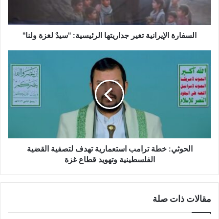
ة
ا
ل
إ
السفارة الإيرانية تغير جداريتها الرئيسية: "سيدٌ لغزة ولنا"
ي
ر
ا
ا
ل
ن
ح
ي
و
ة
ث
ت
ي
غ
:
ي
خ
ر
ط
ج
ة
الحوثي: خطة ترامب استعمارية تهدف لتصفية القضية
د
ت
الفلسطينية وتهويد قطاع غزة
ا
ر
ر
ا
ي
م
مقالات ذات صلة
ت
ب
ه
ا