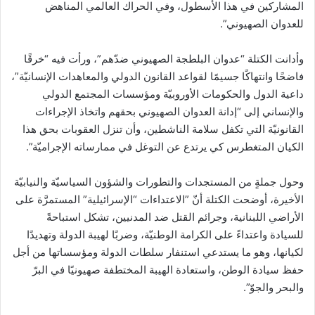
المشاركين في ‏هذا الأسطول، وفي الحراك العالمي المناهض
للعدوان الصهيوني”.
وأدانت الكتلة “عدوان البلطجة الصهيوني ‏ضدّهم”، ورأت فيه “خرقًا
فاضحًا وانتهاكًا جسيمًا لقواعد القانون الدولي والمعاهدات الإنسانيّة”،
داعية الدول ‏والحكومات الأوروبيّة ومؤسسات المجتمع الدولي
والإنساني إلى “إدانة العدوان الصهيوني بحقهم واتخاذ ‏الإجراءات
القانونيّة التي تكفل سلامة الناشطين، وأن تنزل العقوبات بحق هذا
الكيان المتغطرس كي يرتدع عن ‏التوغل في ممارساته الإجراميّة”.‏
‎وحول جملةٍ من المستجدات والتطورات والشؤون السياسيّة والنيابيّة
الأخيرة، أوضحت الكتلة أنّ ‎”الاعتداءات “الإسرائيلية” المستمرَّة على
الأراضي اللبنانية، وجرائم القتل ضد المدنيين، تشكل استباحةً
للسيادة ‏واعتداءً على الكرامة الوطنيّة، وضربًا لهيبة الدولة وتهديدًا
لكيانها، وهو ما يستدعي استنفار سلطات الدولة ‏ومؤسساتها من أجل
حفظ سيادة الوطن، واستعادة الهيبة المختطفة صهيونيًا في البرّ
والبحر والجوّ”.