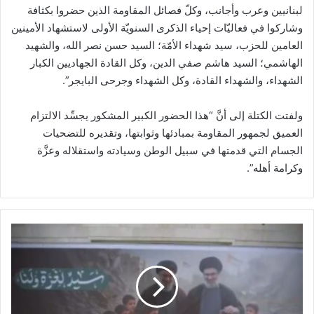
‏لبنانيين وعرب وأجانب، وكلّ فصائل المقاومة الذين حضروا بكثافة
وشاركوا في فعاليّات إحياء الذكرى السنويّة ‏الأولى لاستشهاد الأمينين
العامين للحزب، سيد شهداء الأمّة؛ السيد حسن نصر الله، والشهيد
الهاشمي؛ السيد هاشم ‏صفي الدين، وكل القادة الجهاديين الكبار
الشهداء، والشهداء القادة، وكل الشهداء وجرحى البايجر”.‏
ولفتت الكتلة إلى أنَّ “هذا الحضور الكبير المشكور يجسِّد الالتزام
العميق لجمهور المقاومة بمبادئها وثوابتها، وتقديره ‏للتضحيات
الجسام التي قدمتها في سبيل الوطن وسيادته واستقلاله وعزَّة
وكرامة أهله”.
ا
ل
س
ف
ا
ر