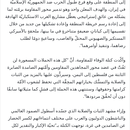
إلى المنطقة على وقع قرع ‏طبول الحرب ضد الجمهوريّة الإسلاميّة
في إيران، والهدف المعلن واحد وهو تدمير محور المقاومة برمّته لما
‏يشكله من عائقٍ إستراتيجي يعطِّل مشاريع الغرب الاستكباريّة الهادفة
إلى إعادة رسم خريطة المنطقة وإعادة ‏تشكيلها من جديد من خلال
تقسيمها إلى كياناتٍ ضعيفةٍ متناحرةٍ في ما بينها، ملحقةٍ بالأميركي
المستكبر والصهيوني ‏المحتلّ والغاصب، وساعيةٍ دومًا لطلب
رضاهما، وتنفيذ أوامرهما‎”.
وأكّدت كتلة الوفاء للمقاومة، أنَّ “كل هذه الحملات المسعورة لن
تَفُتَّ في عضد محور المجاهدين المقاومين وأمَّتهم ‏الصامدة الصابرة
الثابتة من فلسطين إلى اليمن، وسيردُّون عليها بالمزيد من الثبات
والصلابة والتمسُّك بخياراتهم ‏المحِقَّة التي تحفظ لشعوب الأمَّة
كرامتها وحقوقها، وستنتهي هذه الحملة إلى فشلٍ كما مثيلاتها سابقًا
دون أن ‏تُحقِّقَ مردودها‎”.
وإزاء مشهد الثبات والصلابة الذي جسّده أسطول الصمود العالمي
والناشطون الدوليون والعرب على مختلف ‏انتماءاتهم لكسر الحصار
عن الصامدين في غزة، توجهت الكتلة بـ”تحيّة الإكبار والتقدير لكل