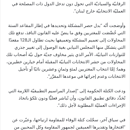
الرقابيّة والسياديّة التي تحول دون تدخل الدول ذات المصلحة ‏في
العمليّة الانتخابيّة خارج لبنان”.
وأوضجت أنّه “بدل حصر المشكلة وتحديدها في إطار المقاعد الستة
التي خُصِّصَت للمغتربين ‏وفق ما ينصّ عليه القانون النافذ، تدفع تلك
المحاولات إلى تعميم المشكلة وتعميقها بحيث تطاول الـ128 مقعدًا
‏التي يتشكل منها المجلس النيابي بغية الوصول إلى تغيير جذري
للتوازنات النيابيّة، الأمر الذي يثير مخاوف جديّة ‏حول نيّة أصحاب تلك
المحاولات من حشر الانتخابات النيابيّة المقبلة أمام خيارين خطيرين،
وهما: إمَّا انتخاب ‏المغتربين لمئةٍ وثمانٍ وعشرين نائبًا أو تأجيل
الانتخابات وعدم إجرائها في موعدها المقرَّر”.
ودعت الكتلة الحكومة إلى “إصدار المراسيم التطبيقيّة اللازمة التي
تُحَدِّد دقائق تطبيق القانون، وأن ‏تُباشر فعليًّا ودون تلكؤ باتخاذ
الإجراءات العمليّة المطلوبة لأجل ذلك‎”.
في سياق آخر، سجّلت كتلة الوفاء للمقاومة ارتياحها، وعبّرت عن
“افتخارها وتقديرها العميقين لجمهور المقاومة وكل المحبين من