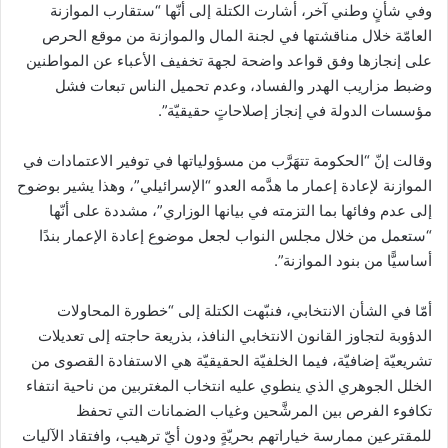
وفي شأنٍ وطني آخر، أشارت الكتلة إلى أنّها “ستقارب الموازنة
العامّة خلال مناقشتها في لجنة المال والموازنة من موقع ‏الحرص
على إنجازها وفق قواعد واضحة لجهة تخفيف الأعباء عن المواطنين
وضبط مزاريب الهدر والفساد، ‏وعدم تحميل الناس تبعات فشل
مؤسسات الدولة في إنجاز إصلاحاتٍ حقيقيّة”.
وقالت إنّ “‏الحكومة تتهَرَّب من مسؤولياتها في توفير الاعتمادات في
الموازنة لإعادة إعمار ما هدَّمه العدو “الإسرائيلي”، وهذا ‏يشير بوضوح
إلى عدم وفائها بما التزمته في بيانها الوزاري”، مشددة على أنّها
“ستعمل من خلال مجلس ‏النواب لجعل موضوع إعادة الإعمار بندًا
أساسيًّا من بنود الموازنة”.
أمّا في الشأن الانتخابي، فنبّهت الكتلة إلى “خطورة المحاولات
الدؤوبة لتجاوز القانون الانتخابي النافذ، بذريعة حاجته ‏إلى تعديلات
تشريعيّة إضافيّة، فيما الخلفيّة الحقيقيّة هي الاستفادة القصوى من
الخلل الجوهري الذي ينطوي عليه ‏انتخاب المغتربين من ناحية انتفاء
تكافوء الفرص بين المرشَّحين وغياب الضمانات التي تحفظ
للمقترعين ممارسة ‏خياراتهم بحريّةٍ ودون أيّ ترهيب، وافتقاد الآليات