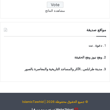
مشاهدة النتائج
مواقع صديقة
دعوة . نت
وهج نيوز وهج الحقيقة
مدينة طرابلس…الآثار والمساجد التاريخية والمعاصرة بالصور
© جميع الحقوق محفوظة 2026 | IslamicTawhid
Webs2Host تم تصميمه من قِبل