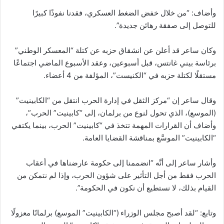
وأضاف: “من خلال خفض الضغط العسكري، فقدنا نفوذًا كبيرًا
للتوصل إلى صفقة رهائن جديدة”.
وكان ساعر قد أعلن عن انشقاق حزبه عن كتلة “المعسكر الوطني”
برئاسة بيني غانتس، قبل أسبوعين، وعقد الأسبوع الماضي اجتماعًا
مستقلًا لكتلة حزبه في “الكنيست”، المؤلفة من 4 أعضاء.
وقال ساعر إن “مركز الثقل في إدارة الحرب انتقل من “الكابينيت”
(الموسع)، الذي تحول لنوع من برلمان، إلى “كابينيت” الحرب”،
وأضاف أن القرارات المهمة تتخذ في “كابينيت” الحرب، بينما يكتفي
“الكابينيت” الموسَّع بمناقشة القضايا العامة.
وأشار ساعر إلى أنَّه “انضممنا إلى حكومة عارضناها في أعقاب
الحرب فقط من أجل التأثير على شؤون الحرب، وإذا لم نتمكن من
القيام بذلك، لا نستطيع أن نكون في الحكومة”.
وتابع: “لقد أصبح مجلس الوزراء (“الكابينيت” الموسع) برلمانًا معزولًا