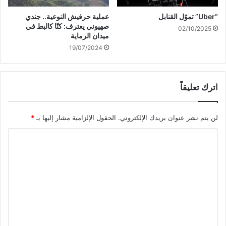
ع
ب
ا
ي
“Uber” تموّل القنابل
عملية حرفيش النوعية.. جندي
ل
ة
صهيوني يعترف: كنّا كالبط في
02/10/2025
ع
و
ميدان الرماية
د
س
19/07/2024
و
ط
ا
ش
ت
اترك تعليقاً
ب
ا
لن يتم نشر عنوان بريدك الإلكتروني.
الحقول الإلزامية مشار إليها بـ
*
ك
ا
ا
ت
و
ل
م
ت
و
ع
ا
ج
ل
ه
ي
ا
ت