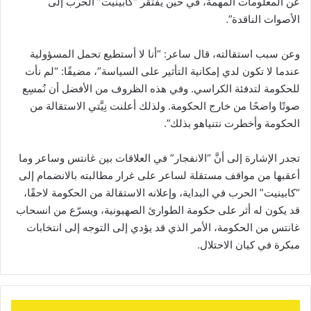
عن المعلومات المهمة، في حين يفتقر “كابينيت” الحرب إلى
الأصوات الناقدة”.
وعن سبب استقالته، قال ساعر: “أنا لا أستطيع تحمل المسؤولية
عندما لا تكون لدي إمكانية التأثير على السياسة”، مضيفًا: “لم نأت
للحكومة لتدفئة الكراسي. وفي هذه الظروف من الأفضل أن نُمسِع
صوتًا واضحًا من خارج الحكومة. ولذلك أعلنت نِيَّتي الاستقالة من
الحكومة وأخطرت نتنياهو بذلك”.
تجدر الإشارة إلى أنَّ “الانفجار” في العلاقات بين غانتس وساعر وما
أعقبها من مواقف مستقلة لساعر على غرار مطالبته بالانضمام إلى
“كابينيت” الحرب في البداية، وإعلانه الاستقالة من الحكومة لاحقًا،
قد يكون له أثر على حكومة الطوارئ الصهيونية، ويسرّع من انسحاب
غانتس من الحكومة، الأمر الذي قد يؤدي إلى التوجه إلى انتخابات
مبكرة في كيان الاحتلال.
ع