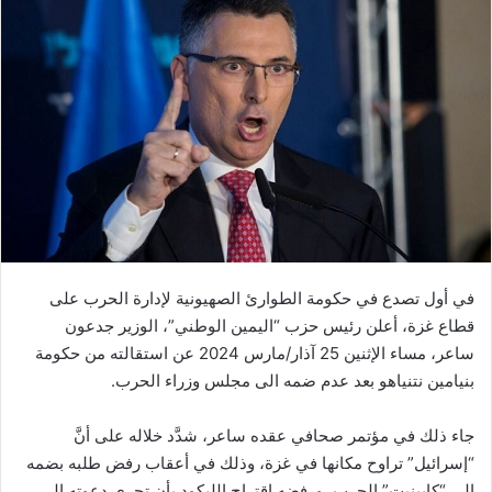
في أول تصدع في حكومة الطوارئ الصهيونية لإدارة الحرب على
قطاع غزة، أعلن رئيس حزب “اليمين الوطني”، الوزير جدعون
ساعر، مساء الإثنين 25 آذار/مارس 2024 عن استقالته من حكومة
بنيامين نتنياهو بعد عدم ضمه الى مجلس وزراء الحرب.
جاء ذلك في مؤتمر صحافي عقده ساعر، شدَّد خلاله على أنَّ
“إسرائيل” تراوح مكانها في غزة، وذلك في أعقاب رفض طلبه بضمه
إلى “كابينيت” الحرب، ورفضه اقتراح الليكود بأن تجري دعوته إلى