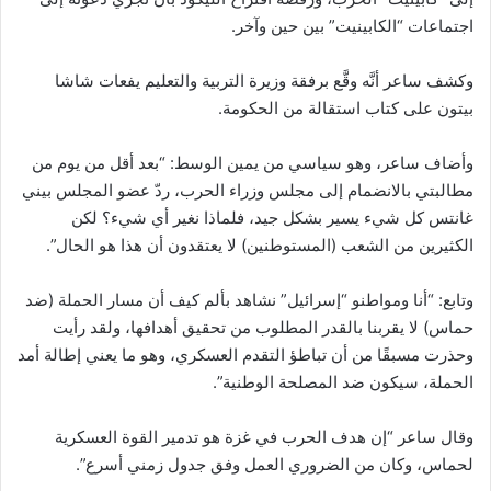
اجتماعات “الكابينيت” بين حين وآخر.
وكشف ساعر أنَّه وقَّع برفقة وزيرة التربية والتعليم يفعات شاشا
بيتون على كتاب استقالة من الحكومة.
وأضاف ساعر، وهو سياسي من يمين الوسط: “بعد أقل من يوم من
مطالبتي بالانضمام إلى مجلس وزراء الحرب، ردّ عضو المجلس بيني
غانتس كل شيء يسير بشكل جيد، فلماذا نغير أي شيء؟ لكن
الكثيرين من الشعب (المستوطنين) لا يعتقدون أن هذا هو الحال”.
وتابع: “أنا ومواطنو “إسرائيل” نشاهد بألم كيف أن مسار الحملة (ضد
حماس) لا يقربنا بالقدر المطلوب من تحقيق أهدافها، ولقد رأيت
وحذرت مسبقًا من أن تباطؤ التقدم العسكري، وهو ما يعني إطالة أمد
الحملة، سيكون ضد المصلحة الوطنية”.
وقال ساعر “إن هدف الحرب في غزة هو تدمير القوة العسكرية
لحماس، وكان من الضروري العمل وفق جدول زمني أسرع”.