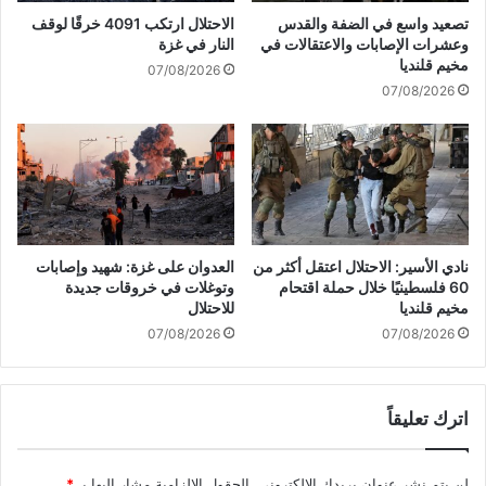
ف
ق
تصعيد واسع في الضفة والقدس
الاحتلال ارتكب 4091 خرقًا لوقف
ي
ق
وعشرات الإصابات والاعتقالات في
النار في غزة
ا
ن
مخيم قلنديا
07/08/2026
ل
ت
07/08/2026
ط
ي
و
ج
ف
ة
ا
ص
ن
م
و
د
ا
نادي الأسير: الاحتلال اعتقل أكثر من
العدوان على غزة: شهيد وإصابات
ل
60 فلسطينيًا خلال حملة اقتحام
وتوغلات في خروقات جديدة
ش
مخيم قلنديا
للاحتلال
ع
07/08/2026
07/08/2026
ب
و
ج
اترك تعليقاً
ه
ا
د
لن يتم نشر عنوان بريدك الإلكتروني.
الحقول الإلزامية مشار إليها بـ
*