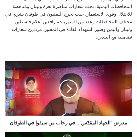
المحافظات اليمنية، تحت شعارات مناصرة لغزة ولبنان ومُناهضة
للاحتلال وقوى الاستعمار، حيث يخرج اليمنيون في طوفان بشري في
مختلف المحافظات وعدد من المديريات، رافعين أعلام فلسطين
ولبنان واليمن وصور الشهداء القادة في المحور، مرددين شعارات
تضامنية مع البلدين.
م
ع
ر
ض
"
ا
ل
ج
ه
ا
معرض "الجهاد المقدّس".. في رحاب من سبقوا في الطوفان
د
ا
ع