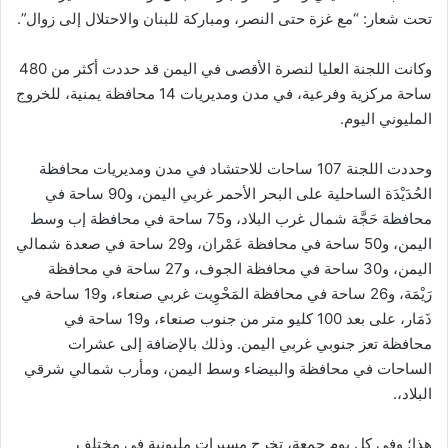
تحت شعار: “مع غزة حتى النصر، ومباركة للبنان والاحتلال إلى زوال”.
وكانت اللجنة العليا لنصرة الأقصى في اليمن قد حددت أكثر من 480
ساحة مركزية وفرعية، في مدن ومديريات 14 محافظة يمنية، للخروج
المليوني اليوم.
وحددت اللجنة 107 ساحات للاحتشاد في مدن ومديريات محافظة
الحُدَيْدَة الساحلية على البحر الأحمر غربي اليمن، و90 ساحة في
محافظة حَجَّة شمال غرب البلاد، و75 ساحة في محافظة إب وسط
اليمن، و50 ساحة في محافظة عَمْران، و29 ساحة في صعدة شمالي
اليمن، و30 ساحة في محافظة الجوف، و27 ساحة في محافظة
رَيْمَة، و26 ساحة في محافظة المَحْوِيت غربي صنعاء، و19 ساحة في
ذَمَار، على بعد 100 كليو متر من جنوب صنعاء، و19 ساحة في
محافظة تعز جنوبي غربي اليمن. وذلك بالإضافة إلى عشرات
الساحات في محافظة والبيضاء وسط اليمن، ومأرب شمالي شرقي
البلاد،.
هذا؛ وفي كل يوم جمعة، تخرج مسيرات مليونية في مختلف