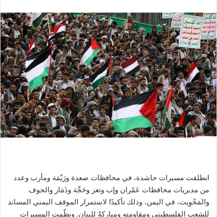
انطلقت مسيرات حاشدة، في محافظات صعدة ورَيْمَة ومأرب وعدد
من مديريات محافظات عَمْران وإب وتعز وحَجَّة وذَمَار والجوف
والمَحْوِيت، في اليمن، وذلك تأكيدًا لاستمرار الموقف اليمني المساند
للشعب الفلسطيني ومقاومته ومباركةً للبنان. ونظّمت المسيرات