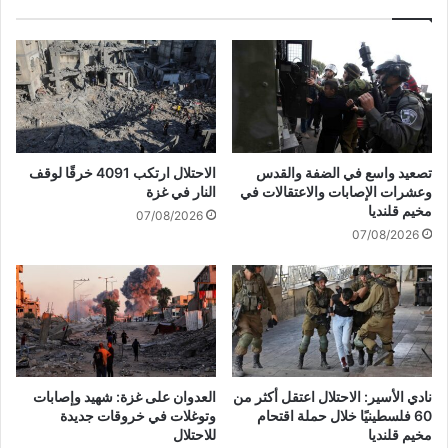
ة
ت
م
م
ت
ر
و
ة
غ
ف
ل
ي
ة
غ
ش
ز
تصعيد واسع في الضفة والقدس
الاحتلال ارتكب 4091 خرقًا لوقف
م
ة
وعشرات الإصابات والاعتقالات في
النار في غزة
ا
.
مخيم قلنديا
07/08/2026
ل
.
07/08/2026
ق
2
ط
0
ا
9
ع
1
غ
5
ز
ش
ة
ه
ي
نادي الأسير: الاحتلال اعتقل أكثر من
العدوان على غزة: شهيد وإصابات
دً
60 فلسطينيًا خلال حملة اقتحام
وتوغلات في خروقات جديدة
ا
مخيم قلنديا
للاحتلال