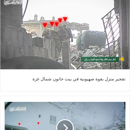
تفجير منزل بقوة صهيونية في بيت حانون شمال غزة
ا
ل
ق
س
ا