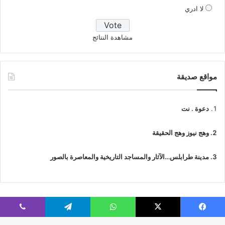
لا ادري
مشاهدة النتائج
مواقع صديقة
دعوة . نت
وهج نيوز وهج الحقيقة
مدينة طرابلس…الآثار والمساجد التاريخية والمعاصرة بالصور
فيسبوك
‫X
واتساب
تيلقرام
ڤايبر
© جميع الحقوق محفوظة 2026 | IslamicTawhid