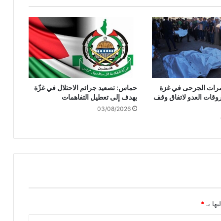
ا
م
ا
ت
ب
م
ع
ا
وعشرات الجرحى في غزة
حماس: تصعيد جرائم الاحتلال في غزّة
د
وقات العدو لاتفاق وقف
يهدف إلى تعطيل التفاهمات
ا
03/08/2026
ة
ا
ل
س
ا
م
ي
ة
ب
س
يها بـ
*
ب