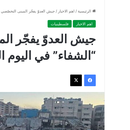
الرئيسية
/
اهم الاخبار
/
جيش العدوّ يفجّر المبنى التخصّصي 
اهم الاخبار
فلسطينيات
جيش العدوّ يفجّر ال
“الشفاء” في اليوم ا
فيسبوك
‫X