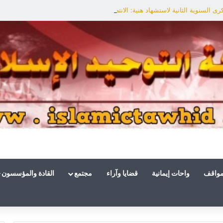
ى السنوية الثانية لاستشهاد هنية: الانتصار لفلسطين أقرب
مواقف
واحات إيمانية
قضايا وآراء
مجتمع
القادة والمؤسسون