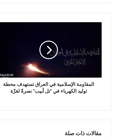
ا
ل
م
ق
ا
و
م
ة
ا
ل
المقاومة الإسلامية في العراق تستهدف محطة
إ
توليد الكهرباء في "تل أبيب" نصرةً لغزّة
س
ل
ا
م
ي
ة
مقالات ذات صلة
ف