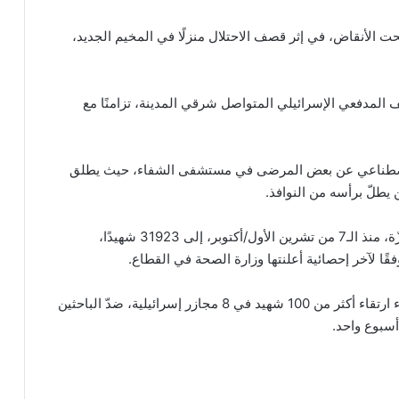
 تحت الأنقاض، في إثر قصف الاحتلال منزلًا في المخيم الجديد،
 المدفعي الإسرائيلي المتواصل شرقي المدينة، تزامنًا مع
الاصطناعي عن بعض المرضى في مستشفى الشفاء، حيث يطلق
 يطلّ برأسه من النوافذ.
وارتفع عدد ضحايا العدوان الإسرائيلي المستمر على غزّة، منذ الـ7 من تشرين الأول/أكتوبر، إلى 31923 شهيدًا،
كذلك، أعلن المكتب الإعلامي الحكومي في غزّة الأربعاء ارتقاء أكثر من 100 شهيد في 8 مجازر إسرائيلية، ضدّ الباحثين
أسبوع واحد.