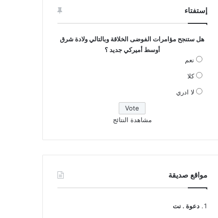
إستفتاء
هل ستنجح مؤامرات الفوضى الخلاقة وبالتالي ولادة شرق
أوسط أميركي جديد ؟
نعم
كلا
لا ادري
مشاهدة النتائج
مواقع صديقة
دعوة . نت