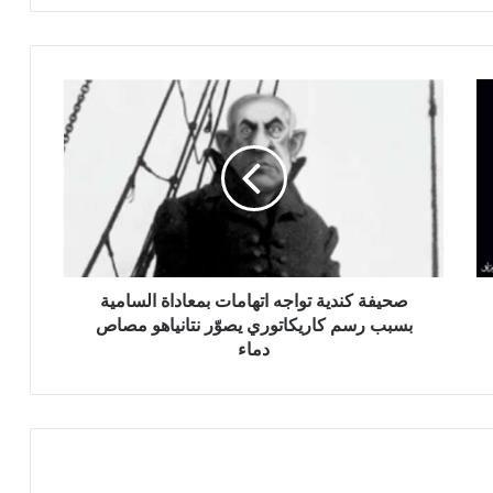
ص
ح
ي
ف
ة
ك
ن
د
ي
ة
صحيفة كندية تواجه اتهامات بمعاداة السامية
ت
بسبب رسم كاريكاتوري يصوّر نتانياهو مصاص
و
دماء
ا
ج
ه
ا
ت
ه