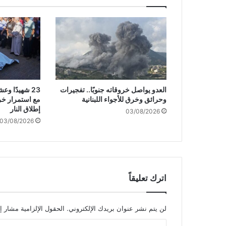
ي
ا
ل
ع
ر
ا
ق
ت
العدو يواصل خروقاته جنوبًا.. تفجيرات
23 شهيدًا 
س
وحرائق وخرق للأجواء اللبنانية
مع استمرار خر
ت
إطلاق النار
03/08/2026
ه
03/08/2026
د
ف
م
ح
ط
ة
اترك تعليقاً
ت
و
ل
لن يتم نشر عنوان بريدك الإلكتروني.
الحقول الإلزامية مشار إل
ي