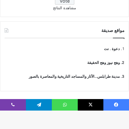
مشاهدة النتائج
مواقع صديقة
دعوة . نت
وهج نيوز وهج الحقيقة
مدينة طرابلس…الآثار والمساجد التاريخية والمعاصرة بالصور
فيسبوك
‫X
واتساب
تيلقرام
ڤايبر
© جميع الحقوق محفوظة 2026 | IslamicTawhid
Webs2Host تم تصميمه من قِبل