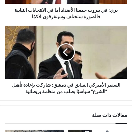
ر
و
بري: في بيروت جمعنا الأضداد أما في الانتخابات النيابية
ت
فالصورة ستختلف وسيتفرقون حُكمًا
ج
م
ا
ع
ل
ن
س
ا
ف
ا
ي
ل
ر
أ
ا
ض
ل
د
أ
ا
م
السفير الأميركي السابق في دمشق: شاركت بإعادة تأهيل
د
ي
"الشرع" سياسيًا بطلب من منظمة بريطانية
أ
ر
م
ك
ا
ي
مقالات ذات صلة
ف
ا
ي
ل
ا
س