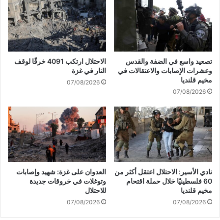
ل
ا
ا
ب
ن
ق
ت
ف
خ
ي
ا
د
تصعيد واسع في الضفة والقدس
الاحتلال ارتكب 4091 خرقًا لوقف
ب
م
وعشرات الإصابات والاعتقالات في
النار في غزة
ا
ش
مخيم قلنديا
07/08/2026
ت
ق
07/08/2026
ا
:
ل
ش
ن
ا
ي
ر
ا
ك
ب
ت
ي
ب
ة
إ
نادي الأسير: الاحتلال اعتقل أكثر من
العدوان على غزة: شهيد وإصابات
ف
ع
60 فلسطينيًا خلال حملة اقتحام
وتوغلات في خروقات جديدة
ا
ا
مخيم قلنديا
للاحتلال
ل
د
07/08/2026
07/08/2026
ص
ة
و
ت