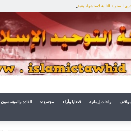
ى السنوية الثانية لاستشهاد هنية: الانتصار لفلسطين أقرب
مواقف
واحات إيمانية
قضايا وآراء
مجتمع
القادة والمؤسسون