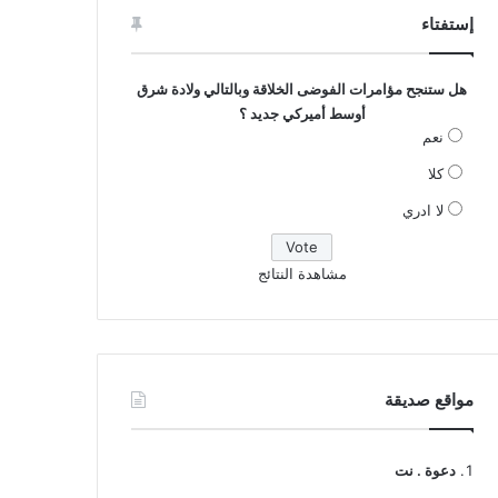
إستفتاء
هل ستنجح مؤامرات الفوضى الخلاقة وبالتالي ولادة شرق
أوسط أميركي جديد ؟
نعم
كلا
لا ادري
مشاهدة النتائج
مواقع صديقة
دعوة . نت