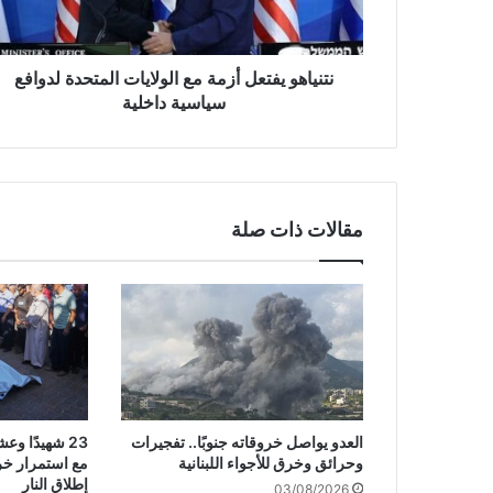
و
ي
ف
ت
نتنياهو يفتعل أزمة مع الولايات المتحدة لدوافع
ع
سياسية داخلية‎
ل
أ
ز
م
ة
مقالات ذات صلة
م
ع
ا
ل
و
ل
ا
ي
ا
العدو يواصل خروقاته جنوبًا.. تفجيرات
23 شهيدًا 
ت
وحرائق وخرق للأجواء اللبنانية
مع استمرار خر
ا
إطلاق النار
03/08/2026
ل