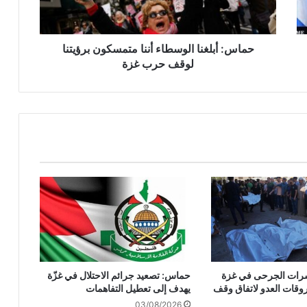
ب
ل
غ
ن
حماس: أبلغنا الوسطاء أننا متمسكون برؤيتنا
ا
لوقف حرب غزة
ا
ل
و
س
ط
ا
ء
أ
ن
ن
ا
م
ت
م
وعشرات الجرحى في غزة
حماس: تصعيد جرائم الاحتلال في غزّة
س
وقات العدو لاتفاق وقف
يهدف إلى تعطيل التفاهمات
ك
03/08/2026
و