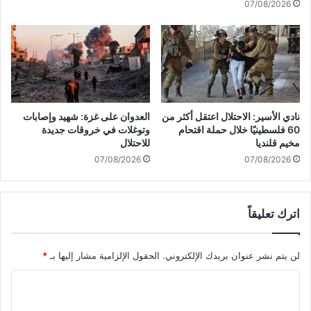
07/08/2026
أ
أ
م
ح
ا
م
م
ق
ي
ي
ة
ص
م
دّ
ع
ق
نادي الأسير: الاحتلال اعتقل أكثر من
العدوان على غزة: شهيد وإصابات
ر
أ
60 فلسطينيًا خلال حملة اقتحام
وتوغلات في خروقات جديدة
ئ
ن
مخيم قلنديا
للاحتلال
ي
"
07/08/2026
07/08/2026
س
إ
م
س
ج
ر
ل
اترك تعليقاً
ا
س
ئ
ا
ي
لن يتم نشر عنوان بريدك الإلكتروني.
الحقول الإلزامية مشار إليها بـ
*
ل
ل
ج
"
ا
ن
ه
و
ز
ل