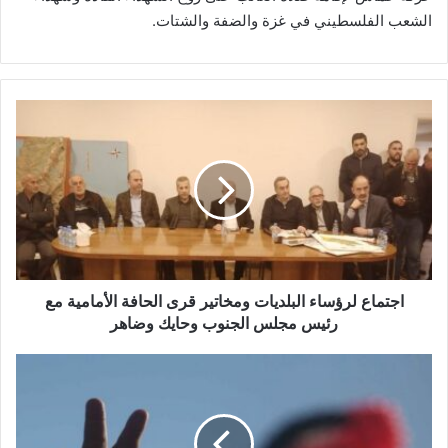
الشعب الفلسطيني في غزة والضفة والشتات.
ا
ج
ت
م
ا
ع
ل
ر
ؤ
س
اجتماع لرؤساء البلديات ومخاتير قرى الحافة الأمامية مع
ا
رئيس مجلس الجنوب وحايك وضاهر
ء
ا
ع
ل
ا
ب
م
ل
و
د
س