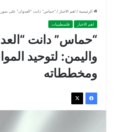
الرئيسية
/
اهم الاخبار
/
“حماس” دانت “العدوان” على سوريا 
اهم الاخبار
فلسطينيات
“حماس” دانت “العدو
واليمن: لتوحيد الموا
ومخططاته
فيسبوك
‫X