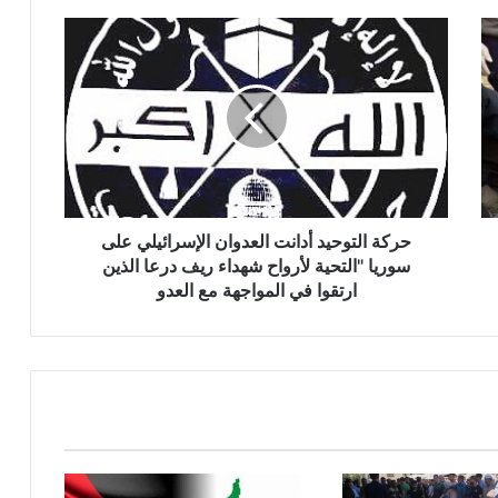
ح
ر
ك
ة
ا
ل
ت
و
ح
ي
حركة التوحيد أدانت العدوان الإسرائيلي على
د
سوريا "التحية لأرواح شهداء ريف درعا الذين
أ
ارتقوا في المواجهة مع العدو
د
ا
ن
ت
ا
ل
ع
د
و