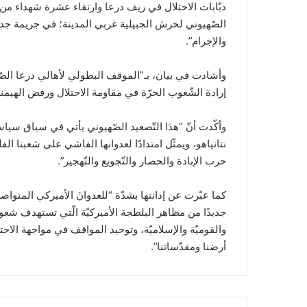
دبّابات الاحتلال في ريف درعا وارتقاء عشرة شهداء من 
الصّهيوني لحرش الجبيلية غربي المدينة؛ في جريمة جدي
والإجرام”.
وأشادت في بيان، بـ”الموقف البطولي لأهالي درعا الصّامدي
إرادة الشّعوب الحرّة في مقاومة الاحتلال ورفض الهيمنة
وأكّدت أنّ “هذا التّصعيد الصّهيوني يأتي في سياق سياس
نتانياهو، ويمثّل امتدادًا لعدوانها الفاشي على شعبنا
حرب الإبادة والحصار والتّجويع والتّهجير”.
كما عبّرت عن إدانتها بشدّة “للعدوانَ الأميركي المتواصل
جديدًا من مظاهر البلطجة الأميركيّة الّتي تستهدف شعوب 
والقوميّة والإسلاميّة، وتوحيد المواقف في مواجهة الاحتل
أرضنا ومقدّساتنا”.