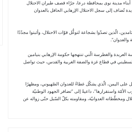
أبناء مدينة نوى بمحافظة درعا، جرّاء قصف طيران الاحتلال
دة تُضاف إلى سجل الاحتلال الإرهابي الحافل بالعدوان
ن، الّذين تصدّوا بشجاعة لتوغُّل قوّات الاحتلال، وأثبتوا مجدّدًا
 والعدوان”.
ة العربدة والغطرسة الّتي تنتهجها حكومة الإرهابي بنيامين
 الفلسطيني في ​قطاع غزة​ والضفة الغربية والقدس، حيث تواصل
 على ​اليمن​، الّذي يشكّل غطاءً للعدوان الصّهيوني، ومظهرًا
الأمّة واستقرارها”، داعيةً إلى “تضافر الجهود الوطنيّة
ال ومخطّطاته العدوانيّة، ومقاومته بكلّ السّبل حتّى زواله عن