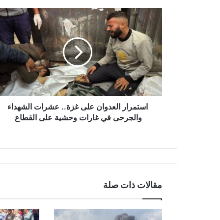
ا
س
ت
م
ر
ا
ر
ا
ل
ع
استمرار العدوان على غزة.. عشرات الشهداء
د
والجرحى في غارات وحشية على القطاع ‎
و
ا
ن
ع
ل
ى
مقالات ذات صلة
غ
ز
ة
.