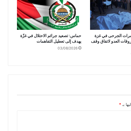
ا
ن
ا
ل
إ
وعشرات الجرحى في غزة
حماس: تصعيد جرائم الاحتلال في غزّة
س
وقات العدو لاتفاق وقف
يهدف إلى تعطيل التفاهمات
ر
03/08/2026
ا
ئ
ي
ل
ي
ع
ل
ى
س
و
يها بـ
*
ر
ي
ا
"