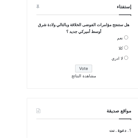
إستفتاء
هل ستنجح مؤامرات الفوضى الخلاقة وبالتالي ولادة شرق
أوسط أميركي جديد ؟
نعم
كلا
لا ادري
مشاهدة النتائج
مواقع صديقة
دعوة . نت