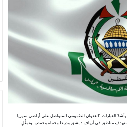
بأشدّ العبارات “العدوان الصّهيوني المتواصل على أراضي ​سوريا​
 استهدف مناطق في أرياف دمشق ودرعا وحماة وحمص، وتوغُّلِ