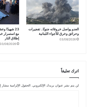
.
ع
ش
ر
ا
العدو يواصل خروقاته جنوبًا.. تفجيرات
23 شهيدًا 
ت
وحرائق وخرق للأجواء اللبنانية
مع استمرار خر
ا
إطلاق النار
03/08/2026
ل
03/08/2026
ش
ه
د
ا
ء
و
اترك تعليقاً
ا
ل
ج
لن يتم نشر عنوان بريدك الإلكتروني.
الحقول الإلزامية مشار إل
ر
ا
ح
ى
ل
ف