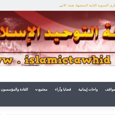
ى السنوية الثانية لاستشهاد هنية: الانتصار لفلسطين أقرب
مواقف
واحات إيمانية
قضايا وآراء
مجتمع
القادة والمؤسسون