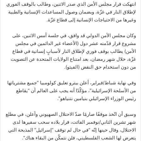
انتهكت قرار مجلس الأمن الذي صدر الاثنين، وطالب بالوقف الفوري
لإطلاق النار في غزّة، وبضمان وصول المساعدات الإنسانية والطبية
وغيرها من الاحتياجات الإنسانية إلى قطاع غزّة.
وكان مجلس الأمن الدولي قد وافق، في جلسة أمس الاثنين، على
مشروع قرار قدّمته عشر دول (الأعضاء غير الدائمين في مجلس
الأمن) يطالب بوقف فوري لإطلاق النار لأسبابٍ إنسانية في قطاع
غزّة، خلال شهر رمضان، بعد امتناع الولايات المتحدة عن التصويت
من دون استخدام حق النقض (الفيتو).
وفي نهاية شباط/فبراير، أعلن بيترو تعليق كولومبيا “جميع مشترياتها
من الأسلحة الإسرائيلية”، مؤكّدًا أنه يجب على العالم أن “يقاطع
رئيس الوزراء الإسرائيلي بنيامين نتنياهو”.
وسبق أن اتّخذ موقفًا صارمًا ضدّ الاحتلال الصهيوني وأعلن، في مطلع
شهر تشرين الثاني/نوفمبر الفائت، قرار بلاده سحب سفيرها لدى
الاحتلال، وقال حينها إنّه “في حال لم توقف “إسرائيل” المذبحة التي
يتعرض لها الشعب الفلسطيني، فلن نتمكّن من البقاء هناك”.