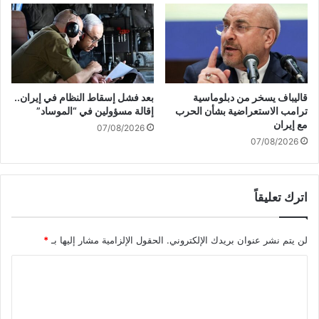
و
ع
ن
ل
ي
ا
ع
ق
ل
ا
ى
ت
غ
ا
قاليباف يسخر من دبلوماسية
بعد فشل إسقاط النظام في إيران..
ز
ل
ترامب الاستعراضية بشأن الحرب
إقالة مسؤولين في “الموساد”
ة
أ
مع إيران
07/08/2026
م
07/08/2026
ي
ر
ك
اترك تعليقاً
ي
ة
-
لن يتم نشر عنوان بريدك الإلكتروني.
الحقول الإلزامية مشار إليها بـ
*
ا
ل
ا
إ
س
ل
ر
ت
ا