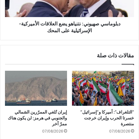
ا
س
ن
ي
ت
ص
ن
ه
دبلوماسي صهيوني: نتنياهو يضع العلاقات الأميركية-
د
ي
الإسرائيلية على المحك
ي
و
دً
ن
ا
ي
مقالات ذات صلة
ب
:
ا
ن
ل
ت
ع
ن
د
ي
و
ا
ا
ه
ن
و
ا
ي
“التلغراف”: أميركا و”إسرائيل”
إيران تُلغي الممرّرين الشمالي
ل
ض
خسرتا الحرب وإيران خرجت
والجنوبي في هرمز: لن يكون هناك
ص
ع
منتصرة
ممرّ آخر
ه
ا
07/08/2026
07/08/2026
ي
ل