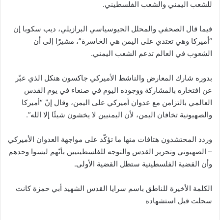
للشعب اليمني والشعب الفلسطيني.
فيما قال الصحفي والمحلل الجيوسياسي البرازيلي، ديب سكوبا إن
“أميركا وهي تعتدي على اليمن هي الخاسرة”، مشيرًا إلى أن
الشعوب في العالم تدعم الشعب اليمني.
بدوره شارك المعارض والناشط الأميركي جاكسون هنكل الذي عبّر
عن افتخاره بالمشاركة ووجوده اليوم في صنعاء في يوم القدس
العالمي بالتزامن مع عدوان أميركي على اليمن، وقال إنّ “أميركا
والصهيونية تخافان اليمن، لأن اليمنيين لا يخشون شيئًا إلا الله”.
وردد المحتشدون هتافات منها ما تؤكّد على مواجهة العدوان الأميركي
– الصهيوني وتحرير القدس والتوجه للفلسطينيين بأنّهم ليسوا وحدهم
وأن القضية الفلسطينية ستظل القضية الأولى.
الكلمة الأخيرة للناطق باسم سرايا القدس الشهيد أبي حمزة كانت
سجلت قبل استشهاده