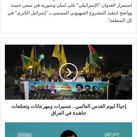
استمرار العدوان “الإسرائيلي” على لبنان وسورية في سعي حثيث
وواضح لتنفيذ المشروع الصهيوني المسمى بـ “إسرائيل الكبرى” في
كل المنطقة”.
إ
ح
ي
ا
ءً
ل
ي
و
م
ا
إحياءً ليوم القدس العالمي.. مَسيرات ومهرجانات وتجمّعات
ل
حاشدة في العراق
ق
د
ا
س
ل