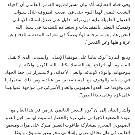
وفي ختام الفعالية، أكد بيان مسيرات يوم القدس العالمي أن “إحياء
الشعب اليمني لهذا اليوم حتى في أصعب الظروف خلال سنوات
العدوان الطويلة عليه دون توقف دليل على صدق انتمائه الإيماني،
وتمسكه الفعلي بالمقدسات واستعداده للتضحية في سبيل الله
لتحريرها، وهو ما ترجمه قولًا وعملًا في معركته المقدسة للدفاع عن
غزة وأهلها وعن القدس”.
وتابع البيان: “نؤكد ثباتنا على موقفنا الإيماني والمبدئي الذي لا يقبل
المساومة أو التراجع وهو التمسك بكتاب الله الكريم، والالتزام
بتوجيهاته، والولاء لأوليائه، والعداء لأعدائه، والاستمرار في خط الجهاد
في سبيله، والوقوف مع المستضعفين من عباده، ومن ذلك استمرارنا
في وقوفنا ضد العدو الصهيوني والعدو الأميركي في مواجهة عدوانهما
على غزة وعلى بلدنا اليمن”.
وأشار البيان إلى أن “يوم القدس العالمي يتزامن في هذا العام مع
عودة التصعيد الإجرامي على غزة والحصار المميت لها من قبل العدو
الصهيوني المجرم بمشاركة طاغوت العصر أميركا على مرأى ومسمع
العالم، في ظل تخاذل عربي وإسلامي مخزٍ وغير مسبوق، وأيضًا