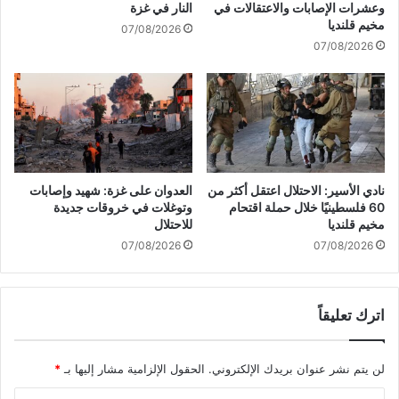
وعشرات الإصابات والاعتقالات في
النار في غزة
ا
ر
مخيم قلنديا
07/08/2026
ت
ك
07/08/2026
و
ي
ت
ل
ج
ن
مّ
ي
ع
ؤ
ا
ث
ت
ر
ح
ع
نادي الأسير: الاحتلال اعتقل أكثر من
العدوان على غزة: شهيد وإصابات
ا
ل
60 فلسطينيًا خلال حملة اقتحام
وتوغلات في خروقات جديدة
ش
ى
مخيم قلنديا
للاحتلال
د
ع
07/08/2026
07/08/2026
ة
م
ف
ل
ي
ي
ا
اترك تعليقاً
ا
ل
ت
ع
ن
لن يتم نشر عنوان بريدك الإلكتروني.
الحقول الإلزامية مشار إليها بـ
*
ر
ا
ا
ف