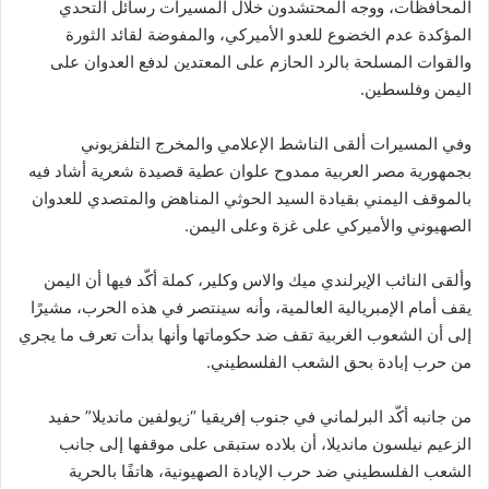
المحافظات، ووجه المحتشدون خلال المسيرات رسائل التحدي
المؤكدة عدم الخضوع للعدو الأميركي، والمفوضة لقائد الثورة
والقوات المسلحة بالرد الحازم على المعتدين لدفع العدوان على
اليمن وفلسطين.
وفي المسيرات ألقى الناشط الإعلامي والمخرج التلفزيوني
بجمهورية مصر العربية ممدوح علوان عطية قصيدة شعرية أشاد فيه
بالموقف اليمني بقيادة السيد الحوثي المناهض والمتصدي للعدوان
الصهيوني والأميركي على غزة وعلى اليمن.
وألقى النائب الإيرلندي ميك والاس وكلير، كملة أكّد فيها أن اليمن
يقف أمام الإمبريالية العالمية، وأنه سينتصر في هذه الحرب، مشيرًا
إلى أن الشعوب الغربية تقف ضد حكوماتها وأنها بدأت تعرف ما يجري
من حرب إبادة بحق الشعب الفلسطيني.
من جانبه أكّد البرلماني في جنوب إفريقيا “زيولفين مانديلا” حفيد
الزعيم نيلسون مانديلا، أن بلاده ستبقى على موقفها إلى جانب
الشعب الفلسطيني ضد حرب الإبادة الصهيونية، هاتفًا بالحرية