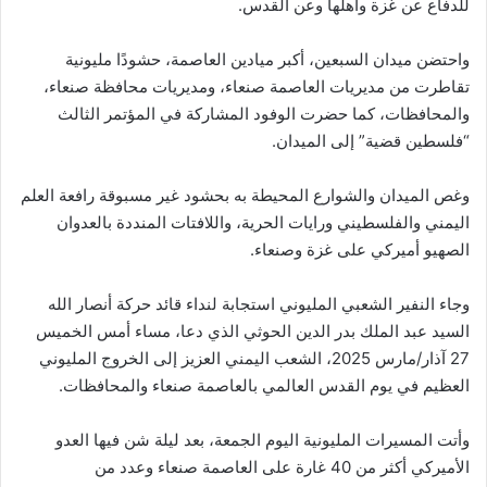
للدفاع عن غزة وأهلها وعن القدس.
واحتضن ميدان السبعين، أكبر ميادين العاصمة، حشودًا مليونية
تقاطرت من مديريات العاصمة صنعاء، ومديريات محافظة صنعاء،
والمحافظات، كما حضرت الوفود المشاركة في المؤتمر الثالث
“فلسطين قضية” إلى الميدان.
وغص الميدان والشوارع المحيطة به بحشود غير مسبوقة رافعة العلم
اليمني والفلسطيني ورايات الحرية، واللافتات المنددة بالعدوان
الصهيو أميركي على غزة وصنعاء.
وجاء النفير الشعبي المليوني استجابة لنداء قائد حركة أنصار الله
السيد عبد الملك بدر الدين الحوثي الذي دعا، مساء أمس الخميس
27 آذار/مارس 2025، الشعب اليمني العزيز إلى الخروج المليوني
العظيم في يوم القدس العالمي بالعاصمة صنعاء والمحافظات.
وأتت المسيرات المليونية اليوم الجمعة، بعد ليلة شن فيها العدو
الأميركي أكثر من 40 غارة على العاصمة صنعاء وعدد من