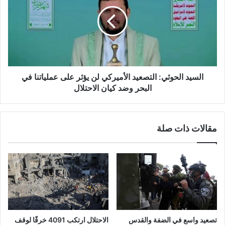
ا
س
ل
ي
ع
د
ا
ا
ل
ل
م
ح
ي
و
.
ث
السيد الحوثي: التصعيد الأميركي لن يؤثر على عملياتنا في
.
ي
البحر وضد كيان الاحتلال
مَ
:
س
ا
ي
ل
مقالات ذات صلة
ر
ت
ا
ص
ت
ع
و
ي
م
د
ه
ا
ر
ل
ج
أ
ا
م
تصعيد واسع في الضفة والقدس
الاحتلال ارتكب 4091 خرقًا لوقف
ن
ي