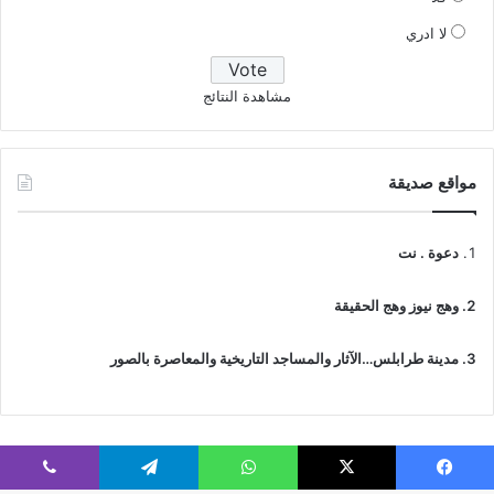
لا ادري
مشاهدة النتائج
مواقع صديقة
دعوة . نت
وهج نيوز وهج الحقيقة
مدينة طرابلس…الآثار والمساجد التاريخية والمعاصرة بالصور
فيسبوك
‫X
واتساب
تيلقرام
ڤايبر