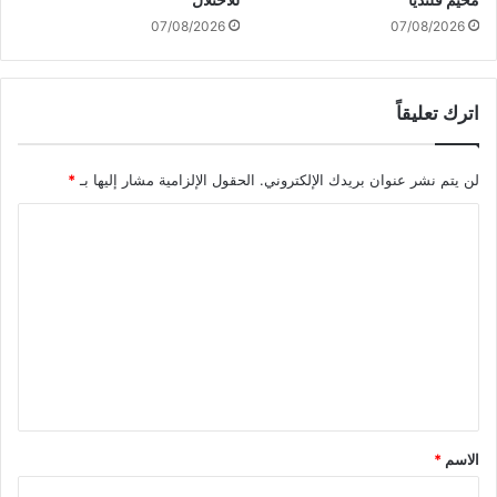
ن
ؤ
07/08/2026
07/08/2026
س
س
ة
اترك تعليقاً
ا
ل
ع
لن يتم نشر عنوان بريدك الإلكتروني.
الحقول الإلزامية مشار إليها بـ
*
س
ك
ا
ر
ي
ل
ة
ت
"
ع
ت
ض
ل
ح
ي
ي
ا
ق
ت
*
الاسم
*
ف
د