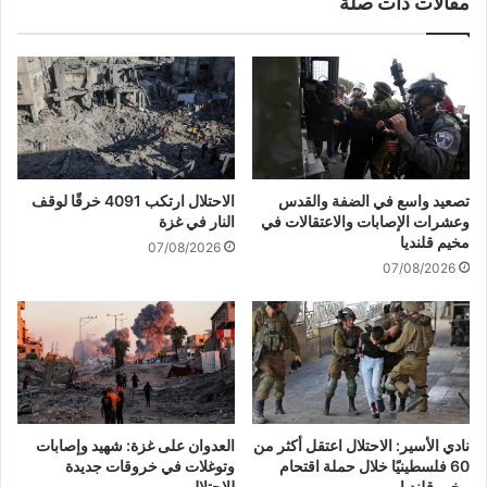
مقالات ذات صلة
ئً
س
ا
ل
ل
ا
ف
م
ح
ي
ص
ت
ج
ق
ا
د
ه
م
تصعيد واسع في الضفة والقدس
الاحتلال ارتكب 4091 خرقًا لوقف
ز
ت
وعشرات الإصابات والاعتقالات في
النار في غزة
ي
ب
مخيم قلنديا
07/08/2026
ة
ا
07/08/2026
ه
ل
ي
ع
ئ
ز
ة
ا
ا
ء
ل
م
أ
ن
ر
ا
نادي الأسير: الاحتلال اعتقل أكثر من
العدوان على غزة: شهيد وإصابات
ك
ل
60 فلسطينيًا خلال حملة اقتحام
وتوغلات في خروقات جديدة
ا
م
مخيم قلنديا
للاحتلال