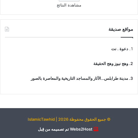
مشاهدة النتائج
مواقع صديقة
دعوة . نت
وهج نيوز وهج الحقيقة
مدينة طرابلس…الآثار والمساجد التاريخية والمعاصرة بالصور
© جميع الحقوق محفوظة 2026 | IslamicTawhid
Webs2Host تم تصميمه من قِبل