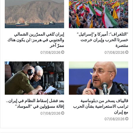
ع
ب
ن
ا
ط
ل
ا
ح
ق
ك
“التلغراف”: أميركا و”إسرائيل”
إيران تُلغي الممرّرين الشمالي
م
و
خسرتا الحرب وإيران خرجت
والجنوبي في هرمز: لن يكون هناك
ا
م
منتصرة
ممرّ آخر
ل
ة
07/08/2026
07/08/2026
س
ب
ف
إ
ي
ل
ن
غ
ة
ا
"
ء
ج
"
ل
ا
قاليباف يسخر من دبلوماسية
بعد فشل إسقاط النظام في إيران..
ا
ت
ترامب الاستعراضية بشأن الحرب
إقالة مسؤولين في “الموساد”
ك
ف
مع إيران
07/08/2026
س
ا
07/08/2026
ي
ق
ل
ي