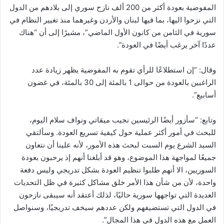
المفوضية بعودة أكثر من 200 ألف نازح سوري إلى بلادهم من الدول
التي نزحوا اليها، بما فيها لبنان والأردن وغيرهما منذ تغيير النظام في
سورية في الثامن من كانون الأول الماضي”، مشيرًا إلى أن “هناك
عددًا آخر يرغب أيضًا في العودة”.
وقال: “إن استطلاعًا للرأي تقوم به المفوضية يظهر زيادة عدد
الراغبين بالعودة من حوالى 1 بالمئة إلى 30 بالمئة، في غضون
أسابيع”.
وتابع: “سأزور أيضًا الرئيسين نجيب ميقاتي ونواف سلام اليوم،
للبحث في أمور أكثر عملية حول كيفية تسريع العودة. وسألتقي
السيد الشرع يوم السبت لبحث هذه الأمور، لأنه علينا أن نتعاون
جميعًا لمواجهة هذا الموضوع، وهو قد أبلغنا أنهم إذ يرحبون بعودة
السوريين، الا أنهم طلبوا تنظيم العودة بشكل تدريجي وليس دفعة
واحدة، لأن من شأن هذا الأمر خلق مشاكل كثيرة في ظل التحديات
العديدة التي تواجهها سورية حاليًا، لذلك أعتقد أنه سيبقى نازحون
في الدول التي تستضيفهم ولكن عددهم سيخف تدريجيًا، وسنواصل
العمل مع هذه الدول في هذا المجال”.