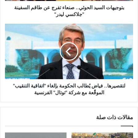
ا
ل
بتوجيهات السيد الحوثي.. صنعاء تفرج عن طاقم السفينة
س
"جلاكسي ليدر"
ي
د
ل
ا
ت
ل
ق
ح
ص
و
ي
ث
ر
ي
ه
.
ا
.
.
ص
.
لتقصيرها.. فياض يُطالب الحكومة بإلغاء "اتفاقية التنقيب"
ن
ف
الموقّعة مع شركة "توتال" الفرنسية
ع
ي
ا
ا
ء
ض
مقالات ذات صلة
ت
يُ
ف
ط
ر
ا
ج
ل