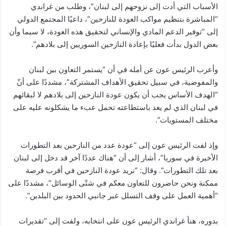
الأسباب التي أدت إلى نزوحهم إلى لبنان”، وطلب من غراندي
“المباشرة بتنظيم مواكب العودة للنازحين”، داعيًا المجتمع الدولي
إلى “توفير الدعم المادي والإنساني لتحقيق هذه العودة، لا سيما وأن
بعض الدول بدأت فعليًا بإعادة النازحين السوريين إلى بلادهم”.
وأعرب الرئيس عون عن أمله في أن “يستمر التعاون بين لبنان
والمفوضية، في سبيل تحقيق الأهداف المشتركة”، مشددًا على أنّ
“الهدف الأساس يجب أن يكون عودة النازحين إلى بلادهم لا لبقائهم
في لبنان الذي لم يعد باستطاعته تحمل عبء ما يشكلونه عليه على
مختلف المستويات”.
وإذ لفت الرئيس عون إلى “عودة عدد من النازحين بعد التطورات
الأخيرة في سوريا”، أشار إلى أن “هناك عددًا آخر قد دخل إلى لبنان
بعد تلك التطورات”. وقال: “نريد عودة النازحين في أقرب فرصة
ممكنة ونحن حاضرون للتعاون معكم في شتّى الوسائل”، مشددًا على
“أهمية العمل على وقف التسلل عبر جانبي الحدود بين البلدين”.
بدوره، هنأ غراندي الرئيس عون على انتخابه، ولفت إلى “تقديرات