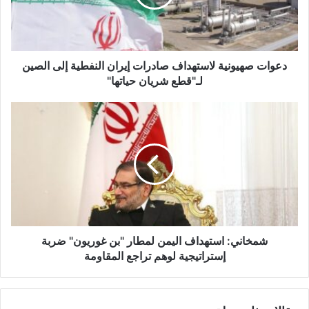
ص
ه
ي
و
ن
دعوات صهيونية لاستهداف صادرات إيران النفطية إلى الصين
ي
لـ"قطع شريان حياتها"
ة
ل
ش
ا
م
س
خ
ت
ا
ه
ن
د
ي
ا
:
ف
ا
ص
س
ا
ت
شمخاني: استهداف اليمن لمطار "بن غوريون" ضربة
د
ه
إستراتيجية لوهم تراجع المقاومة
ر
د
ا
ا
ت
ف