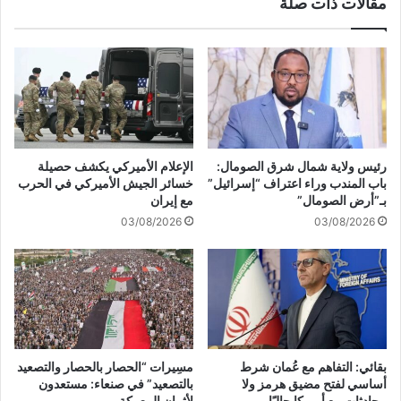
مقالات ذات صلة
إ
ا
ي
ل
ر
ي
ا
م
ن
ن
ا
ل
ل
م
ن
ط
ف
ا
رئيس ولاية شمال شرق الصومال:
الإعلام الأميركي يكشف حصيلة
ط
ر
باب المندب وراء اعتراف “إسرائيل”
خسائر الجيش الأميركي في الحرب
ي
"
بـ”أرض الصومال”
مع إيران
ة
ب
03/08/2026
03/08/2026
إ
ن
ل
غ
ى
و
ا
ر
ل
ي
ص
و
ي
ن
ن
"
بقائي: التفاهم مع عُمان شرط
مسِيرات “الحصار بالحصار والتصعيد
ل
ض
أساسي لفتح مضيق هرمز ولا
بالتصعيد” في صنعاء: مستعدون
ـ
ر
محادثات مع أميركا حاليًا
لأثمان المعركة