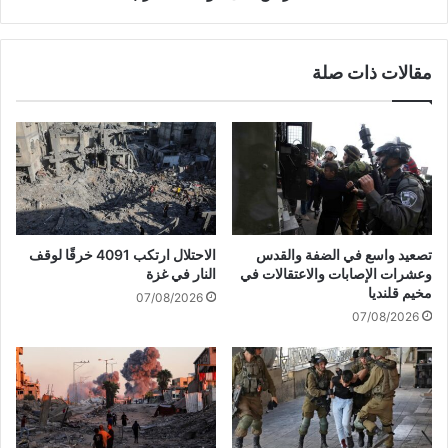
ا
ح
ل
ا
م
ل
مقالات ذات صلة
ج
ج
ل
و
س
"
و
ا
ي
ل
ح
إ
دّ
س
د
ر
ج
ا
تصعيد واسع في الضفة والقدس
الاحتلال ارتكب 4091 خرقًا لوقف
ل
ئ
وعشرات الإصابات والاعتقالات في
النار في غزة
س
ي
مخيم قلنديا
07/08/2026
ة
ل
07/08/2026
ت
ي
ش
"
ر
ل
ي
ا
ع
س
ي
ت