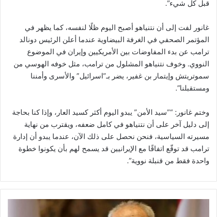
قبل كل شيء”.
غانور لفت إلى أن نتنياهو أصبح اليوم ظلًا لنفسه، كما يظهر في
المؤتمر الصحفي في الغرفة البيضاوية عندما أعلن الرئيس دونالد
ترامب عن بدء المفاوضات بين الأمريكيين وإيران في الموضوع
النووي. وخوف نتنياهو المشلول من ترامب، مثل خوفه الهوسي من
سموتريتش وإيتمار بن غفير، يضر بـ”اسرائيل” والأسرى وأمننا
ومستقبلنا”.
وختم غانور: “”سيد الأمن” يبدو اليوم أكثر كسيد العار، وإذا كنا بحاجة
إلى دليل آخر على أن نتنياهو في كامل ضعفه، ويقترب من نهاية
مسيرته السياسية، فنحن نحصل على ذلك الآن، عندما يبدو أن إدارة
ترامب قد توقّع اتفاقًا مع الإيرانيين قد يسمح لهم بأن يكونوا خطوة
واحدة فقط من قنبلة نووية”.
ب
ر