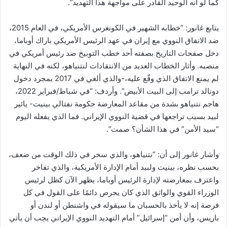
كما لو أنه الوحيد القادر على مواجهة هذا التهديد”.
يتابع غانور: “خطابه الشهير في الكونغرس الأمريكي، في العام 2015،
ضد الاتفاق النووي مع إيران في عهد الرئيس الأمريكي باراك أوباما،
دخل صفحات التاريخ بصفته أحد خطب التوبيخ ضد رئيس أمريكي في
منصبه. وأثار الخطاب العديد من الانتقادات لنتنياهو، لكنه في النهاية
لم يمنع الاتفاق الذي وقّع عليه،-والذي ألغي في 2017 بمجرد دخول
دونالد ترامب إلى البيت الأبيض”. وأردف: “في شباط/فبراير 2022،
هاجم نتنياهو بشدة من مقاعد المعارضة حكومة نفتالي بينيت- يائير
لبيد بسبب تراجعها في قضية النووي الإيراني. فما الذي يفعله اليوم
“سيد الأمن” في هذا الشأن؟ صمت”.
وأشار غانور إلى أن: “نتنياهو، والذي سخر في ذلك الوقت من ضعف،
بحسب نظره، بينيت ولبيد أمام الإدارة الأمريكية، والذي تفاخر
واعترف بمعارضته لإدارة الرئيس أوباما، يظهر الآن كظل لرئيس
الوزراء القوي والواثق الذي كان يحرص دائمًا على القول في كل
فرصة إنه لا يأخذ بالحسبان ما سيقوله في واشنطن أو لندن أو
باريس، وأن أمن “إسرائيل” أمام التهديد النووي الإيراني يجب أن يأتي