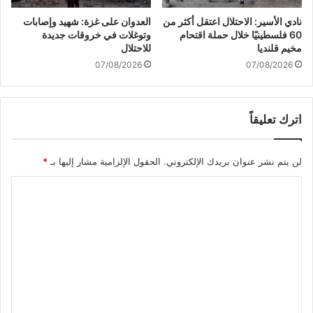
ة
ك
ا
م
نادي الأسير: الاحتلال اعتقل أكثر من
العدوان على غزة: شهيد وإصابات
ل
ا
60 فلسطينيًا خلال حملة اقتحام
وتوغلات في خروقات جديدة
خ
ل
مخيم قلنديا
للاحتلال
م
خ
07/08/2026
07/08/2026
ي
ط
س
و
.
ة
.
اترك تعليقاً
ا
و
ل
ب
ا
لن يتم نشر عنوان بريدك الإلكتروني.
الحقول الإلزامية مشار إليها بـ
*
و
ع
ص
ت
ا
ع
ر
ب
ا
ل
:
ض
ت
ل
ع
ع
ا
ل
ت
ى
ل
أ
م
ي
ج
و
ي
ا
ق