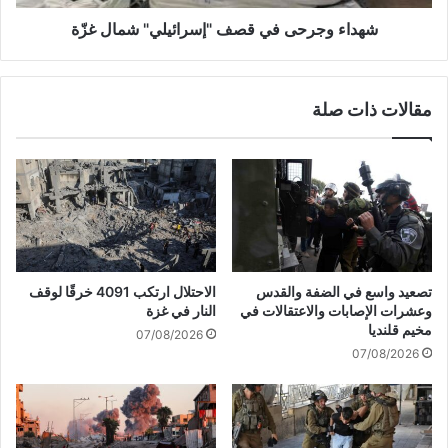
غ
ح
ا
ى
شهداء وجرحى في قصف "إسرائيلي" شمال غزّة
ئ
ف
ي
ي
و
ق
مقالات ذات صلة
ي
ص
ر
ف
ي
"
د
إ
إ
س
ح
ر
ب
ا
ا
ئ
ط
ي
تصعيد واسع في الضفة والقدس
الاحتلال ارتكب 4091 خرقًا لوقف
"
ل
وعشرات الإصابات والاعتقالات في
النار في غزة
ص
ي
مخيم قلنديا
07/08/2026
ف
"
07/08/2026
ق
ش
ة
م
"
ا
ا
ل
ل
غ