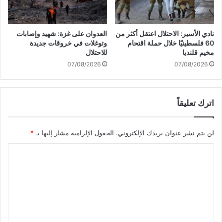
ت
زّ
ب
ة
ا
نادي الأسير: الاحتلال اعتقل أكثر من
العدوان على غزة: شهيد وإصابات
د
60 فلسطينيًا خلال حملة اقتحام
وتوغلات في خروقات جديدة
ل
مخيم قلنديا
للاحتلال
07/08/2026
07/08/2026
اترك تعليقاً
لن يتم نشر عنوان بريدك الإلكتروني.
الحقول الإلزامية مشار إليها بـ
*
ا
ل
ت
ع
ل