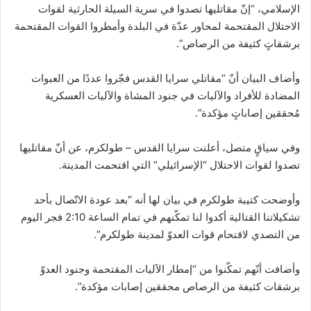
الإسلامي، “إنّ مقاتليها تصدوا في سرية السيلة الحارثية لقوات
الاحتلال المقتحمة لمحاور عدّة في البلدة وأمطروا القوات المقتحمة
برشقاتٍ كثيفة من الرصاص”.
وأضاف البيان أنّ “مقاتلي سرايا القدس فجّروا عددًا من العبوات
المضادة للأفراد والآليات في جنود المشاة والآليات العسكرية
مُحققين إصاباتٍ مؤكدة”.
وفي سياقٍ متصل، أعلنت سرايا القدس – طولكرم، عن أنّ مقاتليها
تصدوا لقوات الاحتلال “الإسرائيلي” التي اقتحمت المدينة.
وأوضحت كتيبة طولكرم في بيان لها أنه “بعد عودة الاتّصال بأحد
تشكيلاتنا القتالية أكدوا لنا تمكّنهم في تمام الساعة 2:10 فجر اليوم
من التصدي لاقتحام قوات العدوّ لمدينة طولكرم”.
وأضافت أنّهم تمكّنوا من “إمطار الآليات المقتحمة وجنود العدوّ
برشقات كثيفة من الرصاص محققين إصابات مؤكدة”.