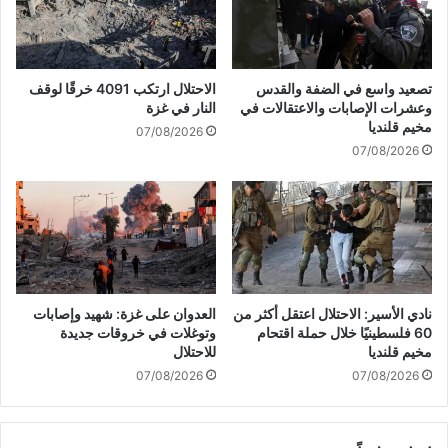
ل
ت
س
ه
ط
د
ي
ف
تصعيد واسع في الضفة والقدس
الاحتلال ارتكب 4091 خرقًا لوقف
ن
م
وعشرات الإصابات والاعتقالات في
النار في غزة
و
مخيم قلنديا
07/08/2026
ق
07/08/2026
ع
"
ر
و
ي
س
ا
نادي الأسير: الاحتلال اعتقل أكثر من
العدوان على غزة: شهيد وإصابات
ت
60 فلسطينيًا خلال حملة اقتحام
وتوغلات في خروقات جديدة
ا
مخيم قلنديا
للاحتلال
ل
07/08/2026
07/08/2026
ع
ل
م