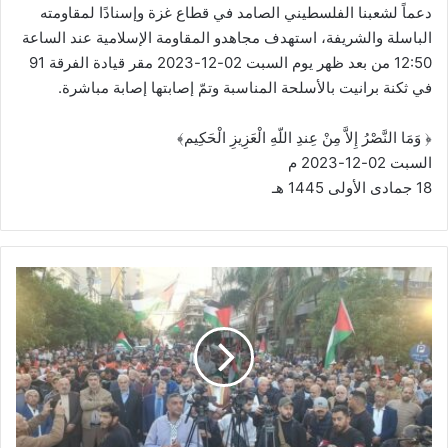
دعماً لشعبنا الفلسطيني الصامد في قطاع غزة وإسنادًا لمقاومته
الباسلة والشريفة، استهدف ‏مجاهدو المقاومة الإسلامية عند الساعة
12:50 من بعد ظهر يوم السبت 02-12-2023 مقر قيادة ‏الفرقة 91
في ثكنة برانيت بالأسلحة المناسبة وتمّ إصابتها إصابة مباشرة. ‏
‏﴿‌‎ ‎وَمَا النَّصْرُ إِلاَّ مِنْ عِندِ اللّهِ الْعَزِيزِ الْحَكِيم﴾‏
السبت 02-12-2023 م ‌‎ ‎
م
س
ي
ر
ة
ج
م
ا
ه