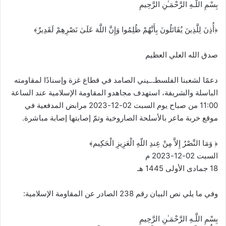
بِسْمِ اللَّـهِ الرَّحْمَـٰنِ الرَّحِيمِ
﴿أُذِنَ لِلَّذِينَ يُقَاتَلُونَ بِأَنَّهُمْ ظُلِمُوا وَإِنَّ اللَّهَ عَلَىٰ نَصْرِهِمْ لَقَدِيرٌ﴾‏
صدق الله العلي العظيم
دعمًا لشعبنا الفلسطـ.ـيني الصامد في قطاع غزة وإسنادًا لمقاومته
الباسلة والشريفة، استهدف ‏مجاهدو المقاومة الإسلامية عند الساعة
11:00 من صباح يوم السبت 02-12-2023 مرابض ‏المدفعية في
موقع خربة ماعر بالأسلحة الصاروخية وتمّ إصابتها إصابة مباشرة. ‏
‏﴿‌‎ ‎وَمَا النَّصْرُ إِلاَّ مِنْ عِندِ اللّهِ الْعَزِيزِ الْحَكِيم﴾‏
السبت 02-12-2023 م ‌‎ ‎
وفي ما يلي نص البيان رقم 238 الصادر عن المقاومة الإسلامية:‏ ‌‎ ‎
بِسْمِ اللَّـهِ الرَّحْمَـٰنِ الرَّحِيمِ