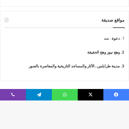
مواقع صديقة
دعوة . نت
وهج نيوز وهج الحقيقة
مدينة طرابلس…الآثار والمساجد التاريخية والمعاصرة بالصور
فيسبوك
‫X
واتساب
تيلقرام
ڤايبر
© جميع الحقوق محفوظة 2026 | IslamicTawhid
Webs2Host تم تصميمه من قِبل
زر