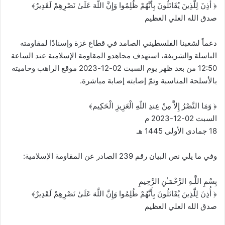
‏﴿ أُذِنَ لِلَّذِينَ يُقَاتَلُونَ بِأَنَّهُمْ ظُلِمُوا وَإِنَّ اللَّهَ عَلَىٰ نَصْرِهِمْ لَقَدِيرٌ﴾‏
صدق الله العلي العظيم
دعماً لشعبنا الفلسطيني الصامد في قطاع غزة وإسنادًا لمقاومته
الباسلة والشريفة، استهدف ‏مجاهدو المقاومة الإسلامية عند الساعة
12:50 من بعد ظهر يوم السبت 02-12-2023 موقع ‏الراهب وحاميته
بالأسلحة المناسبة وتمّ إصابته إصابة مباشرة.‏
‏﴿‌‎ ‎وَمَا النَّصْرُ إِلاَّ مِنْ عِندِ اللّهِ الْعَزِيزِ الْحَكِيم﴾‏
السبت 02-12-2023 م ‌‎ ‎
وفي ما يلي نص البيان رقم 239 الصادر عن المقاومة الإسلامية:‏ ‌‎ ‎
بِسْمِ اللَّـهِ الرَّحْمَـٰنِ الرَّحِيمِ
‏﴿ أُذِنَ لِلَّذِينَ يُقَاتَلُونَ بِأَنَّهُمْ ظُلِمُوا وَإِنَّ اللَّهَ عَلَىٰ نَصْرِهِمْ لَقَدِيرٌ﴾‏
صدق الله العلي العظيم