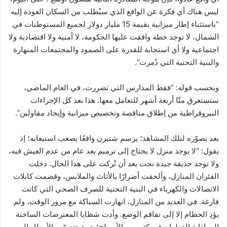
ليس هناك أي فكرة عن الواقع الذي سيُطلب من السكان العودة إليه
“باستثناء إطار ميزانية بقيمة 15 مليار دولار لجميع المستوطنات في
الشمال، لا توجد خطة وافقت عليها الحكومة، لا أمنية ولا اقتصادية ولا
اجتماعية ولا أي استجابة للقدرة على الصمود والمجتمعات المنهارة
والبنية التحتية التي دُمرت”.
وبحسب قوله: “فقط المدارس التي تضررت، في العام الماضي،
ستستغرق منّا أربعة أشهر للتعامل معها. هذا بعد كل الإجراءات
البيروقراطية من إطلاق مناقصة وتخصيص ميزانية وإيجاد مقاولين”.
بعد تصوّره لتلك المشاهد؛ يرسم شتيرن واقعًا يصعب استيعابه؛ إذ
يقول: “لا يوجد منزل لا يحتاج إلى ترميم بعد عام من عدم العيش فيه،
ولا توجد حديقة جيدة نجت بعد أن تُركت على هذا الحال. دخلت
الفئران المنازل، وألحقت أضرارًا بالأثاث والملابس، وقضمت كابلات
الاتصالات والكهرباء في البنية التحتية للصرف الصحي التي كانت
فارغة. في العديد من المنازل، انهارت السباكة مع مرور الوقت، ولم
يؤدِ الحطام إلا إلى تفاقم الوضع. وأدت شظايا المعترضات الساخنة
إلى إذابة القطران في كثير من الأسطح؛ حيث تتسرّب الأمطار إلى