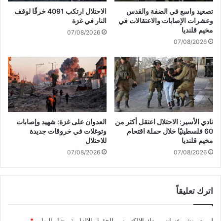
د
ي
تصعيد واسع في الضفة والقدس
الاحتلال ارتكب 4091 خرقًا لوقف
ي
م
وعشرات الإصابات والاعتقالات في
النار في غزة
د
ص
مخيم قلنديا
07/08/2026
ع
ر
07/08/2026
ل
ت
ى
ت
س
ه
ك
م
ا
ا
ن
ل
"
أ
ا
ز
نادي الأسير: الاحتلال اعتقل أكثر من
العدوان على غزة: شهيد وإصابات
ل
ه
60 فلسطينيًا خلال حملة اقتحام
وتوغلات في خروقات جديدة
ش
ر
مخيم قلنديا
للاحتلال
م
ب
07/08/2026
07/08/2026
ا
ـ
ل
"
"
م
اترك تعليقاً
ع
ا
د
لن يتم نشر عنوان بريدك الإلكتروني.
الحقول الإلزامية مشار إليها بـ
*