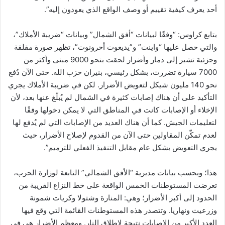
أحد يعرف كيفية تقييم أو وصف الواقع الذي يعودون إليه”.
بتابع كراوس: “وفقًا لبيانات “أفق الشمال” وبيانات “ضريبة الأملاك”،
والتي حصل عليها “واينت” و”يديعوت أحرونوت”، تظهر صورة مقلقة
وجزئية تشير إلى دمار وأضرار لحقت بنحو 9000 مبنى وأكثر من
7000 سيارة تضررت، بشكل رئيسي، بنيران حزب الله. حتى الآن دُفع
نحو 140 مليون شيكل لتعويض الأضرار. لكن في ضريبة الأملاك يجري
التأكيد على أن هناك إصابات كثيرة في الشمال لم يُبلّغ عنها بعد، لأن
الإخلاء أو الإصابات كانت في المناطق التي لا يمكن دخولها وفقًا
لتعليمات الجيش. كما أن هناك العديد من الإصابات التي لم يُدفع لها
لعدم تمكّن المقاولين حتى الآن من القدوم لإصلاح الأضرار، حيث
يجري التعويض بشكل عام مقابل التنفيذ الفعلي للترميم”.
هذا؛ وبحسب بيانات مديرية “الأفق الشمالي” التابعة لوزارة الحرب،
تعرضت المستوطنات الخمس الواقعة على خط النزاع القريبة من
الحدود إلى أكبر الأضرار؛ وهي: المنارة وشتولا وكريات شمونة
وزرعيت ونهاريا. وتتصدر هذه المستوطنات القائمة التي وقع فيها
العدد الأكبر من الإصابات نتيجة لإطلاق النار. ومعظم الأضرار هي في