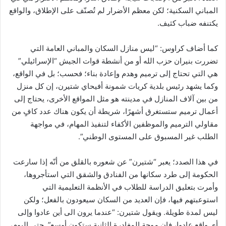
المباني السكنية؛ لكن معظم الأضرار لم تُصنّف على الإطلاق، والواقع
يكتنفه ضباب كثيف.
كما أضاف كراوس: “ليس منازل السكان والمباني العامة التي
تضررت بنيران حزب الله أو من أنشطة قوات الجيش “الإسرائيلي”
هي التي تحتاج إلى ترميم وهدم وإعادة بناء؛ فحسب؛ بل في الواقع،
وكما يشهد رئيس بلدية كريات شمونة أفيحاي شتيرن، إن كل منزل
من بين آلاف المنازل في مدينته هو مثل المواقع الأخرى، يحتاج إلى
أعمال ترميم ستستغرق أشهرًا، شريطة أن يكون هناك عدد كافٍ من
مقاولي الترميم والموظفين الأكفاء لتنفيذ المهام، في مواجهة
الطلب غير المسبوق على المستوى الوطني”.
في هذا الصدد؛ يعبر “شتيرن” عن شعوره بالقلق من أنّه إذا سارعت
الحكومة إلى طرد سكانها من الفنادق والشقق التي استأجروها،
وأمرت بتعليق الدراسة للطلاب في الأنظمة التعليمية التي
استوعبتهم فيها، فإن العديد من السكان سيعودون بالفعل؛ ولكن
ليس لمدة طويلة. ويقول شتيرن: “عندما يرون الى أين عادوا وإلى
أي واقع عادوا، فإن موجة المغادرة الثانية ستكون أوسع”. حتى اليوم،