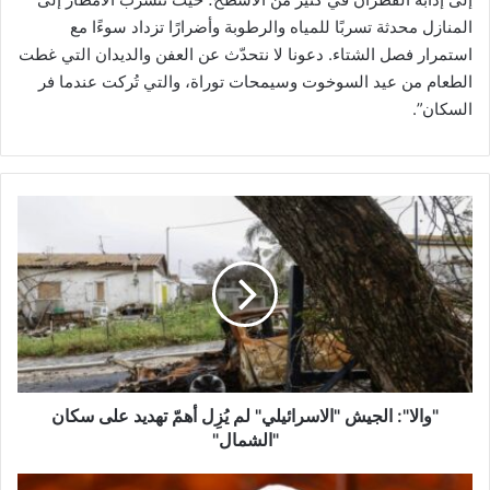
المنازل محدثة تسربًا للمياه والرطوبة وأضرارًا تزداد سوءًا مع
استمرار فصل الشتاء. دعونا لا نتحدّث عن العفن والديدان التي غطت
الطعام من عيد السوخوت وسيمحات توراة، والتي تُركت عندما فر
السكان”.
"
و
ا
ل
ا
"
:
ا
ل
ج
"والا": الجيش "الاسرائيلي" لم يُزِل أهمّ تهديد على سكان
ي
"الشمال"
ش
"
س