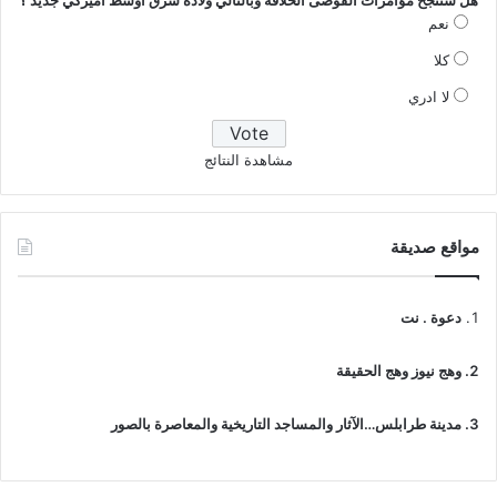
هل ستنجح مؤامرات الفوضى الخلاقة وبالتالي ولادة شرق أوسط أميركي جديد ؟
نعم
كلا
لا ادري
مشاهدة النتائج
مواقع صديقة
دعوة . نت
وهج نيوز وهج الحقيقة
مدينة طرابلس…الآثار والمساجد التاريخية والمعاصرة بالصور