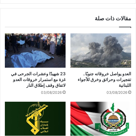
ل
و
ي
ب
مقالات ذات صلة
ي
ي
ن
ة
ف
ت
ي
ح
ا
ت
ل
ف
إ
ل
س
ب
ك
ع
العدو يواصل خروقاته جنوبًا..
23 شهيدًا وعشرات الجرحى في
ن
م
تفجيرات وحرائق وخرق للأجواء
غزة مع استمرار خروقات العدو
د
ل
اللبنانية
لاتفاق وقف إطلاق النار
ر
ي
03/08/2026
03/08/2026
ي
ة
ة
"
ب
ط
ع
و
م
ف
ل
ا
ي
ن