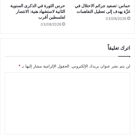
ة
ا
حماس: تصعيد جرائم الاحتلال في
حرس الثورة في الذكرى السنوية
إ
ل
غزّة يهدف إلى تعطيل التفاهمات
الثانية لاستشهاد هنية: الانتصار
ط
أ
لفلسطين أقرب
03/08/2026
ل
ق
03/08/2026
ا
ص
ق
ى
ن
"
اترك تعليقاً
ا
ر
لن يتم نشر عنوان بريدك الإلكتروني.
الحقول الإلزامية مشار إليها بـ
*
ا
ل
ت
ع
ل
ي
ق