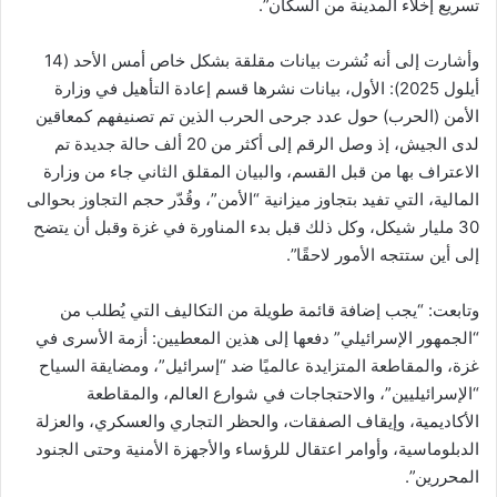
تسريع إخلاء المدينة من السكان”.
وأشارت إلى أنه نُشرت بيانات مقلقة بشكل خاص أمس الأحد (14
أيلول 2025): الأول، بيانات نشرها قسم إعادة التأهيل في وزارة
الأمن (الحرب) حول عدد جرحى الحرب الذين تم تصنيفهم كمعاقين
لدى الجيش، إذ وصل الرقم إلى أكثر من 20 ألف حالة جديدة تم
الاعتراف بها من قبل القسم، والبيان المقلق الثاني جاء من وزارة
المالية، التي تفيد بتجاوز ميزانية “الأمن”، وقُدّر حجم التجاوز بحوالى
30 مليار شيكل، وكل ذلك قبل بدء المناورة في غزة وقبل أن يتضح
إلى أين ستتجه الأمور لاحقًا”.
وتابعت: “يجب إضافة قائمة طويلة من التكاليف التي يُطلب من
“الجمهور الإسرائيلي” دفعها إلى هذين المعطيين: أزمة الأسرى في
غزة، والمقاطعة المتزايدة عالميًا ضد “إسرائيل”، ومضايقة السياح
“الإسرائيليين”، والاحتجاجات في شوارع العالم، والمقاطعة
الأكاديمية، وإيقاف الصفقات، والحظر التجاري والعسكري، والعزلة
الدبلوماسية، وأوامر اعتقال للرؤساء والأجهزة الأمنية وحتى الجنود
المحررين”.