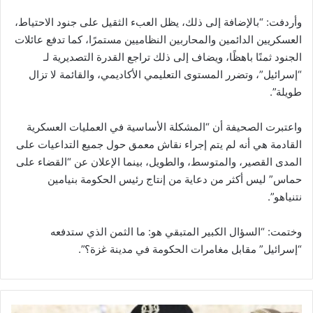
وأردفت: “بالإضافة إلى ذلك، يظل العبء الثقيل على جنود الاحتياط،
العسكريين الدائمين والمحاربين النظاميين مستمرًا، كما تدفع عائلات
الجنود ثمنًا باهظًا، ويضاف إلى ذلك تراجع القدرة التصديرية لـ
“إسرائيل”، وتضرر المستوى التعليمي الأكاديمي، والقائمة لا تزال
طويلة”.
واعتبرت الصحيفة أن “المشكلة الأساسية في العمليات العسكرية
القادمة هي أنه لم يتم إجراء نقاش معمق حول جميع التداعيات على
المدى القصير، والمتوسط، والطويل، بينما الإعلان عن “القضاء على
حماس” ليس أكثر من دعاية من إنتاج رئيس الحكومة بنيامين
نتنياهو”.
وختمت: “السؤال الكبير المتبقي هو: ما الثمن الذي ستدفعه
“إسرائيل” مقابل مغامرات الحكومة في مدينة غزة؟”.
ر