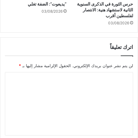
ع
ه
حرس الثورة في الذكرى السنوية
“يديعوت”: الضفة تغلي
د
ي
الثانية لاستشهاد هنية: الانتصار
03/08/2026
!
م
لفلسطين أقرب
ي
03/08/2026
ة
"
ت
اترك تعليقاً
ف
ت
ق
لن يتم نشر عنوان بريدك الإلكتروني.
الحقول الإلزامية مشار إليها بـ
*
ر
إ
ا
ل
ل
ى
ا
ت
ل
ع
ر
و
ل
ح
ي
ق