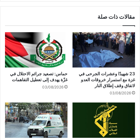
ن
ب
ة
ع
مقالات ذات صلة
س
ة
ر
"
ي
:
ة
"
:
ا
ل
ل
ا
ا
ن
ت
ع
ف
23 شهيدًا وعشرات الجرحى في
حماس: تصعيد جرائم الاحتلال في
ر
ا
غزة مع استمرار خروقات العدو
غزّة يهدف إلى تعطيل التفاهمات
ف
ق
لاتفاق وقف إطلاق النار
03/08/2026
ل
ا
03/08/2026
م
ت
ا
ا
ذ
ل
ا
إ
ن
ب
س
ر
ت
ا