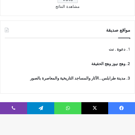
مشاهدة النتائج
مواقع صديقة
دعوة . نت
وهج نيوز وهج الحقيقة
مدينة طرابلس…الآثار والمساجد التاريخية والمعاصرة بالصور
فيسبوك
‫X
واتساب
تيلقرام
ڤايبر
© جميع الحقوق محفوظة 2026 | IslamicTawhid
Webs2Host تم تصميمه من قِبل