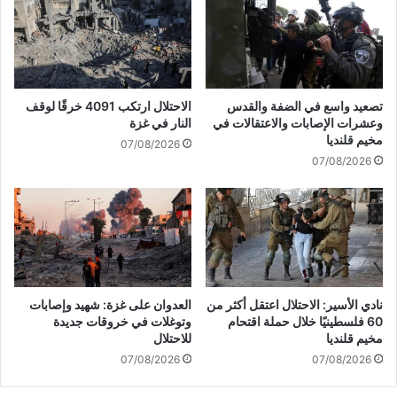
.
م
"
ح
إ
ت
س
ج
ر
ز
ا
تصعيد واسع في الضفة والقدس
الاحتلال ارتكب 4091 خرقًا لوقف
ي
ئ
وعشرات الإصابات والاعتقالات في
النار في غزة
ن
ي
مخيم قلنديا
07/08/2026
ا
ل
07/08/2026
ل
"
ص
ت
ه
ر
ا
غ
ي
ب
ن
ف
ة
ي
ف
ت
نادي الأسير: الاحتلال اعتقل أكثر من
العدوان على غزة: شهيد وإصابات
ي
م
60 فلسطينيًا خلال حملة اقتحام
وتوغلات في خروقات جديدة
ق
د
مخيم قلنديا
للاحتلال
ط
ي
07/08/2026
07/08/2026
ا
د
ع
ه