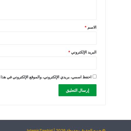
ع
ي
ا
د
ق
ة
*
ا
الاسم
*
ل
ا
س
ر
البريد الإلكتروني
*
ى
س
ت
ك
احفظ اسمي، بريدي الإلكتروني، والموقع الإلكتروني في هذا 
و
ن
ت
ح
ت
إ
ط
ل
© جميع الحقوق محفوظة 2026 | IslamicTawhid