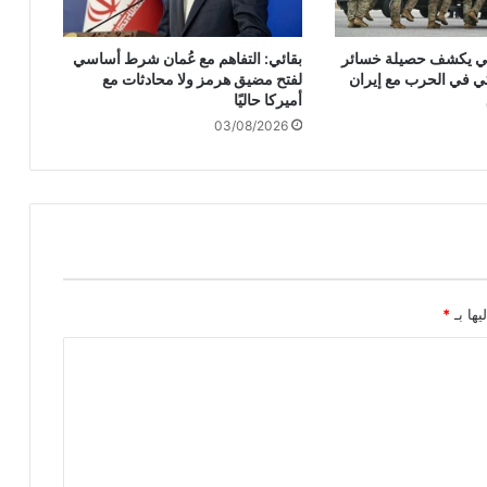
ف
ة
ركي يكشف حصيلة خسائر
بقائي: التفاهم مع عُمان شرط أساسي
ت
ي في الحرب مع إيران
لفتح مضيق هرمز ولا محادثات مع
ا
أميركا حاليًا
ن
03/08/2026
د
و
م
و
أ
س
ل
ح
ة
يها بـ
*
ر
ش
ا
ش
ة
ن
ا