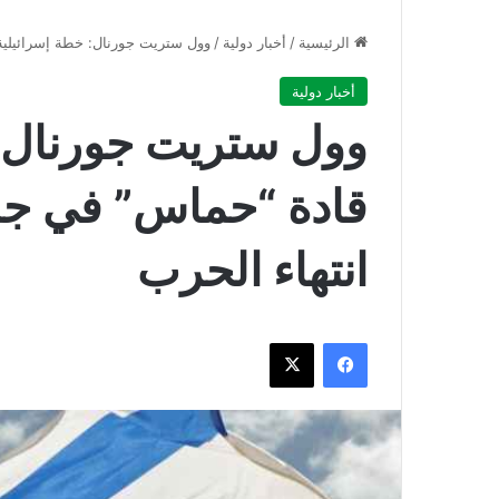
الرئيسية
/
أخبار دولية
/
وول ستريت جورنال: خطة إسرائيلية ل
أخبار دولية
وول ستريت جورنال: خ
قادة “حماس” في جميع
انتهاء الحرب
فيسبوك
‫X