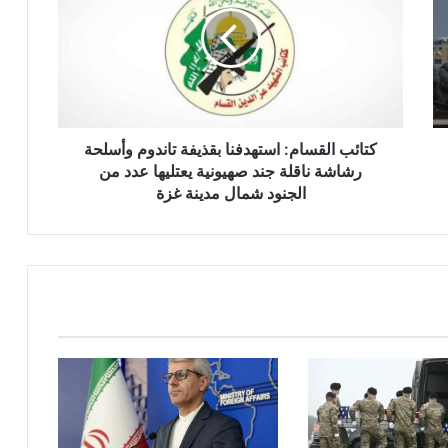
ا
ئ
ب
ا
ل
ق
س
ا
كتائب القسام: استهدفنا بقذيفة تاندوم وأسلحة
م
رشاشة ناقلة جند صهيونية يعتليها عدد من
:
الجنود شمال مدينة غزة
ا
س
ت
ه
د
ف
ن
ا
ب
ق
ذ
ي