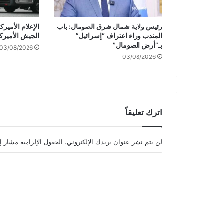
ل
ل
رئيس ولاية شمال شرق الصومال: باب
الإعلام الأمي
أ
المندب وراء اعتراف “إسرائيل”
الجيش الأميرك
ي
بـ”أرض الصومال”
03/08/2026
ا
03/08/2026
م
ع
د
ة
و
ا
اترك تعليقاً
ل
م
ف
لن يتم نشر عنوان بريدك الإلكتروني.
الحقول الإلزامية مشار إل
ا
ا
و
ض
ل
ا
ت
ت
ل
ع
إ
ل