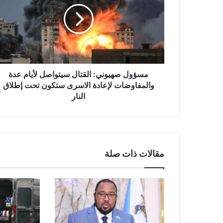
ؤ
و
ل
ص
ه
ي
و
ن
مسؤول صهيوني: القتال سيتواصل لأيام عدة
ي
والمفاوضات لإعادة الاسرى ستكون تحت إطلاق
:
النار
ا
ل
ق
ت
ا
مقالات ذات صلة
ل
س
ي
ت
و
ا
ص