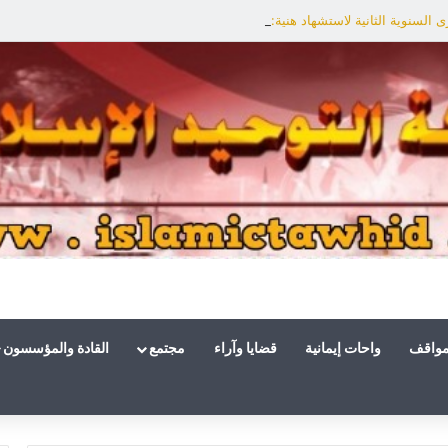
السنوية الثانية لاستشهاد هنية: الانتصار لفلسطين أقرب
مواقف
واحات إيمانية
قضايا وآراء
مجتمع
القادة والمؤسسون