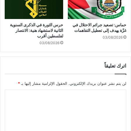
ب
د
ع
م
حماس: تصعيد جرائم الاحتلال في
حرس الثورة في الذكرى السنوية
ن
غزّة يهدف إلى تعطيل التفاهمات
الثانية لاستشهاد هنية: الانتصار
ا
لفلسطين أقرب
03/08/2026
ل
03/08/2026
ل
ق
ض
اترك تعليقاً
ي
ة
ا
لن يتم نشر عنوان بريدك الإلكتروني.
الحقول الإلزامية مشار إليها بـ
*
ل
ف
ا
ل
ل
س
ط
ت
ي
ع
ن
ي
ل