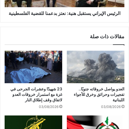
ى
ل
ا
إ
ل
ي
الرئيس الإيراني يستقبل هنية: نعتز بدعمنا للقضية الفلسطينية
ع
ر
د
ا
و
ن
مقالات ذات صلة
تُ
ي
ث
ي
ي
س
ر
ت
ا
ق
ل
ب
ج
ل
د
ه
ل
ن
العدو يواصل خروقاته جنوبًا..
23 شهيدًا وعشرات الجرحى في
و
ي
تفجيرات وحرائق وخرق للأجواء
غزة مع استمرار خروقات العدو
ا
ة
اللبنانية
لاتفاق وقف إطلاق النار
ل
:
03/08/2026
03/08/2026
غ
ن
ض
ع
ب
ت
ز