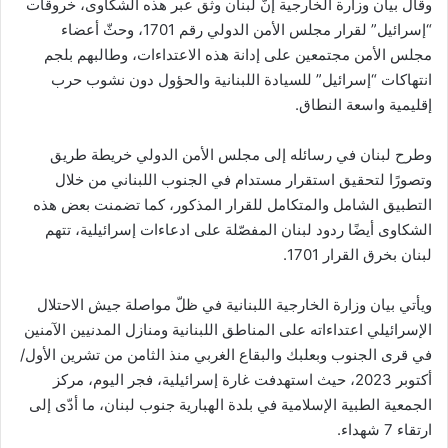
وقال بيان وزارة الخارجية إنّ لبنان وثّق عبر هذه الشكاوى، خروقات
“إسرائيل” لقرار مجلس الأمن الدولي رقم 1701، وحثّ أعضاء
مجلس الأمن مجتمعين على إدانة هذه الاعتداءات، وطالبهم بلجم
انتهاكات “إسرائيل” للسيادة اللبنانية والحؤول دون نشوب حرب
إقليمية واسعة النطاق.
وطرح لبنان في رسائله إلى مجلس الأمن الدولي خريطة طريق
وتصورًا لتحقيق استقرار مستدام في الجنوب اللبناني من خلال
التطبيق الشامل والمتكامل للقرار المذكور، كما تضمنت بعض هذه
الشكاوى أيضًا ردود لبنان المفصّلة على ادعاءات إسرائيلية، تتهم
لبنان بخرق القرار 1701.
ويأتي بيان وزارة الخارجية اللبنانية في ظلّ مواصلة جيش الاحتلال
الإسرائيلي اعتداءاته على المناطق اللبنانية ومنازل المدنيين الآمنين
في قرى الجنوب وبعلبك والبقاع الغربي منذ الثامن من تشرين الأول/
أكتوبر 2023، حيث استهدفت غارة إسرائيلية، فجر اليوم، مركز
الجمعية الطبية الإسلامية في بلدة الهبارية جنوب لبنان، ما أدّى إلى
ارتقاء 7 شهداء.