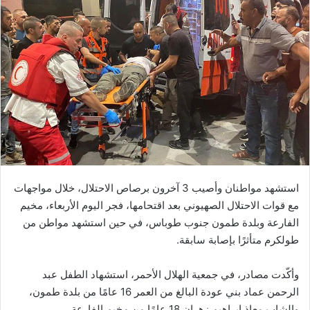
استشهد مواطنان وأصيب 3 آخرون برصاص الاحتلال، خلال مواجهات
مع قوات الاحتلال الصهيوني بعد اقتحامها، فجر اليوم الأربعاء، مخيم
الفارعة وبلدة طمون جنوب طوباس، في حين استشهد مواطن من
طولكرم متأثرًا بإصابة سابقة.
وأكّدت مصادر، في جمعية الهلال الأحمر، استشهاد الطفل عبد
الرحمن عماد بني عودة البالغ من العمر 16 عامًا من بلدة طمون،
والشاب معاذ ابراهيم زهران 18 عامًا من مخيم الفارعة.