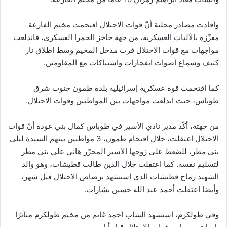
وأفادت مصادر محلية أنّ قوات الاحتلال اقتحمت مخيم الفارعة
معزّزة بالآليات العسكرية، من جهة حاجز الحمرا العسكري، فاندلعت
مواجهات مع قوات الاحتلال قرب مدخل المخيم وسط إطلاق نار
كثيف وسماع أصوات انفجارات واشتباكات مع المقاومين.
كما اقتحمت قوة عسكرية إسرائيلية بلدة طمون جنوب شرق
طوباس، حيث اندلعت مواجهات بين المواطنين وقوات الاحتلال.
من جهته، أكّد مدير نادي الأسير في طوباس كمال بني عودة أنّ قوات
الاحتلال اعتقلت، خلال اقتحام طمون، 3 مواطنين بينهم السيدة ليلى
بني مطر، للضغط على زوجها الأسير المحرّر هاني علي بني مطر
لتسليم نفسه. كما اعتقلت جلال الدين طالب قطيشات، وهو والد
الشهيد رماح قطيشات الذي استشهد برصاص الاحتلال قبل شهر،
وأيضا اعتقلت أحمد عبد الله حسين بشارات.
وفي طولكرم، استشهد الشاب أحمد غانم من مخيم طولكرم متأثرًا