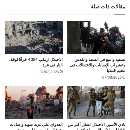
ج
مقالات ذات صلة
ث
ث
ا
ل
ش
ه
د
ا
ء
تصعيد واسع في الضفة والقدس
الاحتلال ارتكب 4091 خرقًا لوقف
ف
وعشرات الإصابات والاعتقالات في
النار في غزة
ي
مخيم قلنديا
07/08/2026
م
07/08/2026
س
ت
ش
ف
ى
ك
م
ا
نادي الأسير: الاحتلال اعتقل أكثر من
العدوان على غزة: شهيد وإصابات
ل
60 فلسطينيًا خلال حملة اقتحام
وتوغلات في خروقات جديدة