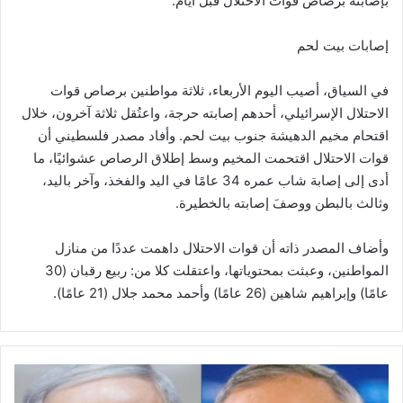
بإصابته برصاص قوات الاحتلال قبل أيام.
إصابات بيت لحم
في السياق، أصيب اليوم الأربعاء، ثلاثة مواطنين برصاص قوات
الاحتلال الإسرائيلي، أحدهم إصابته حرجة، واعتُقل ثلاثة آخرون، خلال
اقتحام مخيم الدهيشة جنوب بيت لحم. وأفاد مصدر فلسطيني أن
قوات الاحتلال اقتحمت المخيم وسط إطلاق الرصاص عشوائيًا، ما
أدى إلى إصابة شاب عمره 34 عامًا في اليد والفخذ، وآخر باليد،
وثالث بالبطن ووصفَ إصابته بالخطيرة.
وأضاف المصدر ذاته أن قوات الاحتلال داهمت عددًا من منازل
المواطنين، وعبثت بمحتوياتها، واعتقلت كلا من: ربيع رقبان (30
عامًا) وإبراهيم شاهين (26 عامًا) وأحمد محمد جلال (21 عامًا).
غ
ا