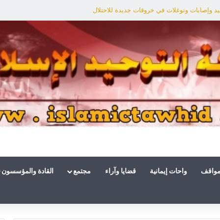
د وإصابات وتوغلات في خروقات جديدة للاحتلال
مواقف
واحات إيمانية
قضايا وآراء
مجتمع
القادة والمؤسسون