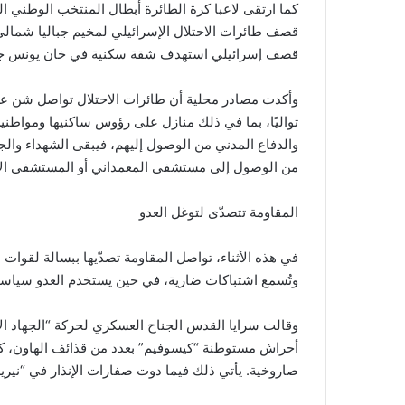
كما ارتقى لاعبا كرة الطائرة أبطال المنتخب الوطني 
قصف إسرائيلي استهدف شقة سكنية في خان يونس جنو
وأكدت مصادر محلية أن طائرات الاحتلال تواصل شن عشر
تواليًا، بما في ذلك منازل على رؤوس ساكنيها ومواطني
والدفاع المدني من الوصول إليهم، فيبقى الشهداء والج
من الوصول إلى مستشفى المعمداني أو المستشفى الأ
المقاومة تتصدّى لتوغل العدو
في هذه الأثناء، تواصل المقاومة تصدّيها ببسالة لقوات 
وتُسمع اشتباكات ضارية، في حين يستخدم العدو سياسة 
وقالت سرايا القدس الجناح العسكري لحركة “الجهاد ال
أحراش مستوطنة “كيسوفيم” بعدد من قذائف الهاون، كم
صاروخية. يأتي ذلك فيما دوت صفارات الإنذار في “نيريم