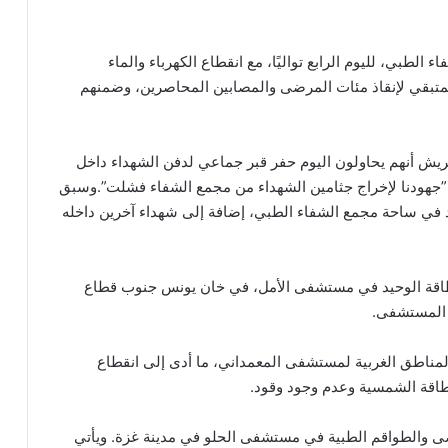
لطبي، لليوم الرابع تواليًا، مع انقطاع الكهرباء والماء
لمتبقي لإنقاذ مئات المرضى والمصابين المحاصرين، وضمنهم
ريش أنهم يحاولون اليوم حفر قبر جماعي لدفن الشهداء داخل
”جهودنا لإخراج جثامين الشهداء من مجمع الشفاء فشلت”.وسبق
حة وجود أكثر من 100 جثمان شهيد في ساحة مجمع الشفاء الطبي، إضافة إلى شهداء آخرين داخله
لطاقة الوحيد في مستشفى الأمل، في خان يونس جنوب قطاع
لمناطق الغربية لمستشفى المعمداني، ما أدى إلى انقطاع
طاقة الشمسية وعدم وجود وقود.
بات الإسرائيلية أكثر من 100 من المرضى والطواقم الطبية في مستشفى الحلو في مدينة غزة. ويأتي