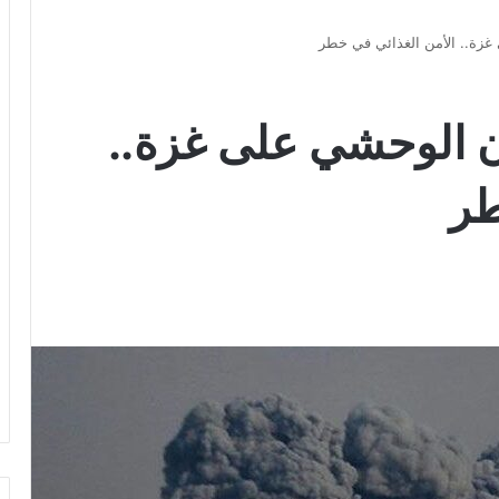
وان الوحشي على غزة..
طر