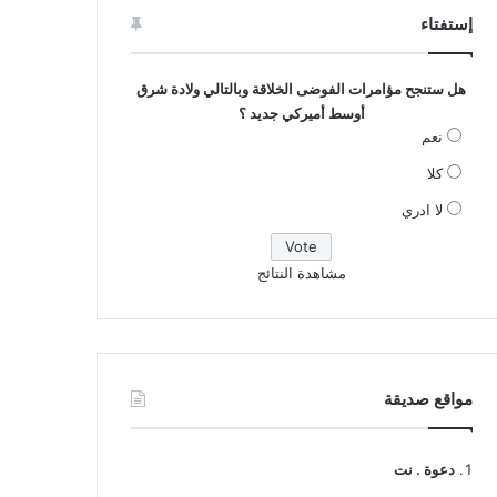
إستفتاء
هل ستنجح مؤامرات الفوضى الخلاقة وبالتالي ولادة شرق
أوسط أميركي جديد ؟
نعم
كلا
لا ادري
مشاهدة النتائج
مواقع صديقة
دعوة . نت