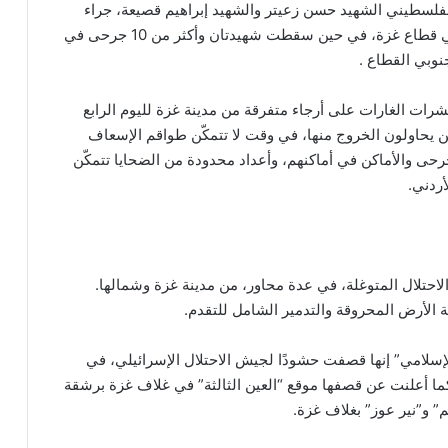
الفلسطيني الشهيد حسن زعيتر والشهيد إبراهيم قصيعة، جراء
قصف طائرات الاحتلال الإسرائيلي لمخيم جباليا شمالي قطاع غزة، في حين سقطت شهيدتان وأكثر من 10 جرحى في
بي القطاع .
ات الغارات على أرجاء متفرقة من مدينة غزة لليوم الرابع
ن يحاولون الخروج منها، في وقت لا تتمكّن طواقم الإسعاف
رحى والأماكن في أماكنهم، وأعداد محدودة من الضحايا تتمكّن
ردني.
الاحتلال المتوغلة، في عدة محاور، من مدينة غزة وشمالها.
الأرض المحروقة والتدمير الشامل للتقدم.
إسلامي” إنها قصفت حشودًا لجيش الاحتلال الإسرائيلي، في
ا أعلنت عن قصفها موقع “العين الثالثة” في غلاف غزة برشقة
” و”نير عوز” بغلاف غزة.