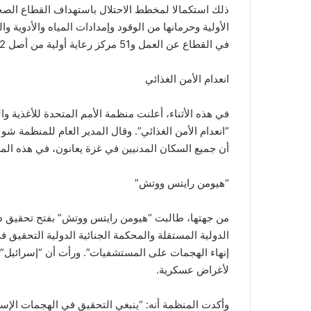
ذلك استكمالا لمخطط الاحتلال باستهداف القطاع ال
في القطاع عن العمل و51 مركز رعاية أولية من أصل 72 مركزًا، بسبب الأضرار الناجمة عن القصف أو نقص الوقود.
انعدام الأمن الغذائي
في هذه الأثناء، أعلنت منظمة الأمم المتحدة للأغذية و
“انعدام الأمن الغذائي”. وقال المدير العام للمنظمة ش
أن جميع السكان المدنيين في غزة يعانون، في هذه المرح
“هيومن رايتس ووتش”
من جهتها، طالبت “هيومن رايتس ووتش” بفتح تحقيق دو
الدولية المستقلة والمحكمة الجنائية الدولية التحقيق
إنهاء الهجمات على المستشفيات”. ورأت أن “إسرائيل” 
لأغراض عسكرية.
وأكدت المنظمة أنه: “ينبغي التحقيق في الهجمات الإ