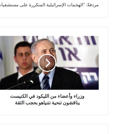
مردفةً: “الهجمات الإسرائيلية المتكررة على مستشفي
و
ز
ر
ا
ء
و
أ
ع
ض
ا
وزراء وأعضاء من الليكود في الكنيست
ء
يناقشون تنحية نتنياهو بحجب الثقة‎
م
ن
ا
ل
ل