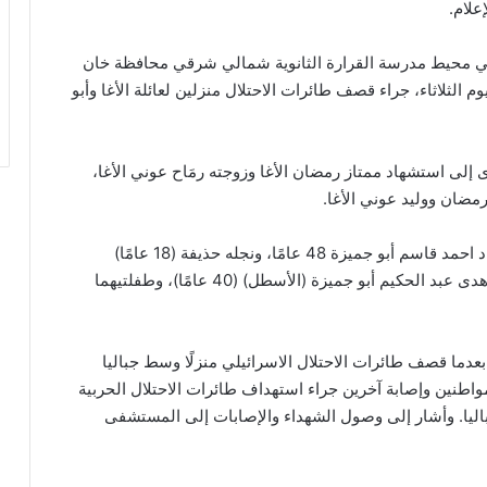
علام.
، في محيط مدرسة القرارة الثانوية شمالي شرقي محافظة خان
ًا وأصيب 26 آخرون، فجر اليوم الثلاثاء، جراء قصف طائرات الاحتلال منزلين لعائلة الأغا وأبو
إلى استشهاد ممتاز رمضان الأغا وزوجته رمَاح عوني الأغا،
مضان ووليد عوني الأغا.
أما الشهداء في قصف منزل عائلة أبو جميزة، فهم: عماد احمد قاسم أبو جميزة 48 عامًا، ونجله حذيفة (18 عامًا)
وشقيقه منير أحمد قاسم أبو جميزة (50 عامًا) وزوجته هدى عبد الحكيم أبو جميزة (الأسطل) (40 عامًا)، وطفلتيهما
ضية، بعدما قصف طائرات الاحتلال الاسرائيلي منزلًا وسط جباليا
ل قطاع غزة. وأفاد مصدر فلسطيني باستشهاد 6 مواطنين وإصابة آخرين جراء استهداف طائرات الاحتلال الحربية
باليا. وأشار إلى وصول الشهداء والإصابات إلى المستشفى