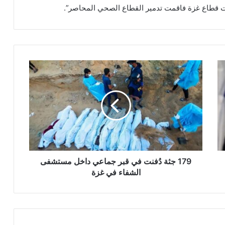
ات قطاع غزة فاقمت تدمير القطاع الصحي المحاصر”.
1
7
9
ج
ث
ة
دُ
ف
ن
ت
179 جثة دُفنت في قبر جماعي داخل مستشفى
ف
الشفاء في غزة
ي
ق
ب
ر
ج