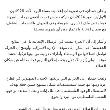
وأعلن حمدان، في تصريحاتٍ إعلامية، مساء اليوم الأحد 29 كانون
الأول/ديسمبر 2024، أن حركة حماس قدمت أقصى درجات المرونة
فيما يخص ملف الأسرى، شريطة وقف العدوان والانسحاب الشامل،
مع ضمان الإغاثة والإعمار دون أي شروط مسبقة.
وأشار إلى أن “العبرة ليست في الرسائل الإيجابية بل في النتائج
الحقيقية”، في إشارة إلى موقف الإدارة الأميركية. وأوضح أن الحركة
تواصل اتصالاتها مع الوسطاء وأطراف دولية، من بينها تركيا، لحشد
موقف دولي يُلزم الاحتلال بوقف إطلاق النار ورفع المعاناة عن سكان
القطاع.
ولفت حمدان إلى الجرائم التي يرتكبها الاحتلال الصهيوني في قطاع
غزة ومنها مهاجمته للمستشفيات بشكل ممنهج ضمن خطة تهدف
لاستئصال الوجود الفلسطيني، في ظل إبادة ومعاناة شديدة يواجهها
الشعب الفلسطيني من البرد والجوع.
وقال إن القطاع الطبي في غزة يمثل عنوانًا لتماسك الشعب