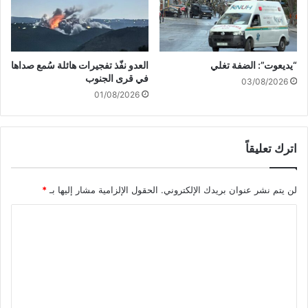
ة
ك
:
و
إ
ن
ع
ف
ا
ي
“يديعوت”: الضفة تغلي
العدو نفّذ تفجيرات هائلة سُمع صداها
د
ه
في قرى الجنوب
03/08/2026
ة
ل
01/08/2026
ا
ب
ل
ن
ب
ا
ن
ن
اترك تعليقاً
ا
م
ء
ن
ب
لن يتم نشر عنوان بريدك الإلكتروني.
الحقول الإلزامية مشار إليها بـ
*
د
ع
و
ا
د
ن
ا
م
ل
ل
ق
ت
ع
ا
د
ع
و
و
م
ل
ا
ة