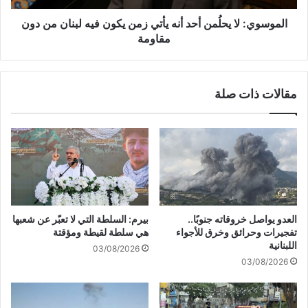
ل
ل
ت
ا
الموسوي: لا يحلُمن أحد أنه يأتي زمن يكون فيه لبنان من دون
ع
ي
مقاومة
و
ح
ي
لُ
ض
م
مقالات ذات صلة
ا
ن
ت
أ
ف
ح
ي
د
م
أ
ن
ن
ط
ه
ق
ي
ة
أ
العدو يواصل خروقاته جنوبًا..
بيرم: السلطة التي لا تعبّر عن شعبها
ا
ت
تفجيرات وحرائق وخرق للأجواء
هي سلطة لقيطة ومؤقتة
ل
ي
اللبنانية
03/08/2026
ن
ز
03/08/2026
ب
م
ط
ن
ي
ي