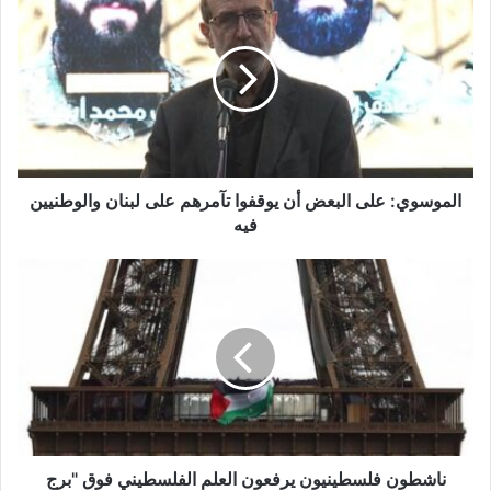
ل
م
و
س
و
ي
:
ع
ل
الموسوي: على البعض أن يوقفوا تآمرهم على لبنان والوطنيين
ى
فيه
ا
ل
ن
ب
ا
ع
ش
ض
ط
أ
و
ن
ن
ي
ف
و
ل
ق
س
ف
ط
ناشطون فلسطينيون يرفعون العلم الفلسطيني فوق "برج