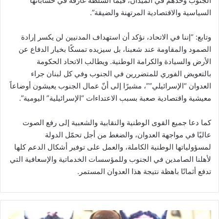
الجنوب وحدهم في الميدان، فيما السلطة غارقة في حساباتها
السياسية والاقتصادية المرتهنة والضيقة”.
وتابع: “إننا في الاتحاد، نؤكد أن استهداف المدنيين لن يكسر إرادة
الصمود والمقاومة عند شعبنا، بل سيزيده تمسكًا بخيار الدفاع عن
الأرض والسيادة والكرامة الوطنية. ويطالب الاتحاد الحكومة
بالتعويض الفوري للمتضررين في الجنوب وفي كل لبنان جراء
العدوان “الإسرائيلي””، مشيرًا إلى أنّ عمال الجنوب يعيشون أوضاعاً
معيشية واقتصادية صعبة بسبب الاعتداءات “الإسرائيلية” اليومية”.
كما دعا جميع القوى الوطنية والنقابية والشعبية إلى رفع الصوت
عاليًا في مواجهة العدوان، والضغط من أجل تحمّل الدولة
لمسؤولياتها الوطنية الكاملة، والعمل على توفير أشكال الدعم كلها
لأهلنا الصامدين في الجنوب وللمؤسسات الخدماتية والإسعافية التي
تدفع أثمانًا باهظة نتيجة هذا العدوان المستمر.
ا