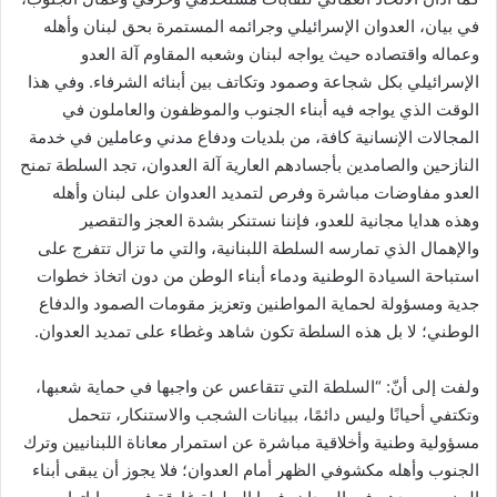
في بيان، العدوان الإسرائيلي وجرائمه المستمرة بحق لبنان وأهله
وعماله واقتصاده حيث يواجه لبنان وشعبه المقاوم آلة العدو
الإسرائيلي بكل شجاعة وصمود وتكاتف بين أبنائه الشرفاء. وفي هذا
الوقت الذي يواجه فيه أبناء الجنوب والموظفون والعاملون في
المجالات الإنسانية كافة، من بلديات ودفاع مدني وعاملين في خدمة
النازحين والصامدين بأجسادهم العارية آلة العدوان، تجد السلطة تمنح
العدو مفاوضات مباشرة وفرص لتمديد العدوان على لبنان وأهله
وهذه هدايا مجانية للعدو، فإننا نستنكر بشدة العجز والتقصير
والإهمال الذي تمارسه السلطة اللبنانية، والتي ما تزال تتفرج على
استباحة السيادة الوطنية ودماء أبناء الوطن من دون اتخاذ خطوات
جدية ومسؤولة لحماية المواطنين وتعزيز مقومات الصمود والدفاع
الوطني؛ لا بل هذه السلطة تكون شاهد وغطاء على تمديد العدوان.
ولفت إلى أنّ: “السلطة التي تتقاعس عن واجبها في حماية شعبها،
وتكتفي أحيانًا وليس دائمًا، ببيانات الشجب والاستنكار، تتحمل
مسؤولية وطنية وأخلاقية مباشرة عن استمرار معاناة اللبنانيين وترك
الجنوب وأهله مكشوفي الظهر أمام العدوان؛ فلا يجوز أن يبقى أبناء