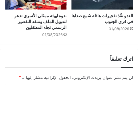
ط
ي
ي
ي
ن
العدو نفّذ تفجيرات هائلة سُمع صداها
ندوة لهيئة ممثلي الأسرى تدعو
ن
ي
في قرى الجنوب
لتدويل الملف وتنتقد التقصير
ف
ف
الرسمي تجاه المعتقلين
01/08/2026
ي
و
01/08/2026
ه
ق
"
ب
اترك تعليقاً
ر
ج
إ
لن يتم نشر عنوان بريدك الإلكتروني.
الحقول الإلزامية مشار إليها بـ
*
ي
ف
ا
ل
"
ل
ف
ت
ي
ع
ب
ا
ل
ر
ي
ي