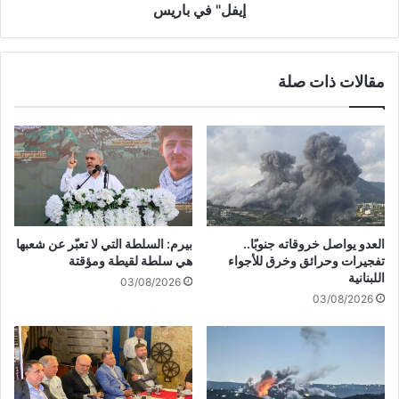
و
ي
إيفل" في باريس
ا
ن
ت
ي
آ
و
مقالات ذات صلة
م
ن
ر
ي
ه
ر
م
ف
ع
ع
ل
و
ى
ن
ل
ا
ب
ل
العدو يواصل خروقاته جنوبًا..
بيرم: السلطة التي لا تعبّر عن شعبها
ن
ع
تفجيرات وحرائق وخرق للأجواء
هي سلطة لقيطة ومؤقتة
ا
ل
اللبنانية
03/08/2026
ن
م
03/08/2026
و
ا
ا
ل
ل
ف
و
ل
ط
س
ن