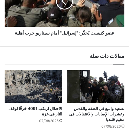
ت
ن
ن
ي
ف
س
ي
ت
ع
يُ
ل
ح
عضو كنيست يُحذّر: "إسرائيل" أمام سيناريو حرب أهلية
ا
ذّ
ق
ر
ة
:
مقالات ذات صلة
أ
"
ي
إ
ح
س
ز
ر
ب
ا
ل
ئ
ب
ي
ن
ل
ا
"
تصعيد واسع في الضفة والقدس
الاحتلال ارتكب 4091 خرقًا لوقف
ن
أ
وعشرات الإصابات والاعتقالات في
النار في غزة
ي
م
مخيم قلنديا
07/08/2026
ب
ا
07/08/2026
إ
م