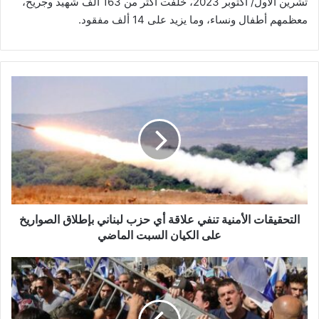
تشرين الأول/ أكتوبر 2023، خلفت أكثر من 163 ألف شهيد وجريح،
معظمهم أطفال ونساء، وما يزيد على 14 ألف مفقود.
ا
ل
ت
ح
ق
ي
ق
ا
ت
ا
التحقيقات الأمنية تنفي علاقة أي حزب لبناني بإطلاق الصواريخ
ل
على الكيان السبت الماضي
أ
م
ع
ن
ض
ي
و
ة
ك