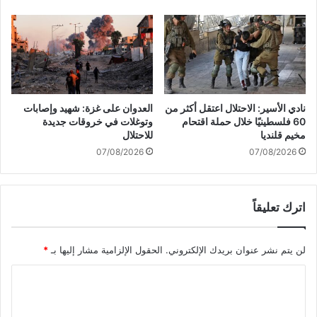
ط
س
ل
ي
ا
ن
ق
ا
ا
ر
ل
ي
ص
و
نادي الأسير: الاحتلال اعتقل أكثر من
العدوان على غزة: شهيد وإصابات
و
ح
60 فلسطينيًا خلال حملة اقتحام
وتوغلات في خروقات جديدة
ا
ر
مخيم قلنديا
للاحتلال
ر
ب
07/08/2026
07/08/2026
ي
أ
خ
ه
ع
ل
اترك تعليقاً
ل
ي
ى
ة
ا
لن يتم نشر عنوان بريدك الإلكتروني.
الحقول الإلزامية مشار إليها بـ
*
ل
ك
ا
ي
ا
ل
ن