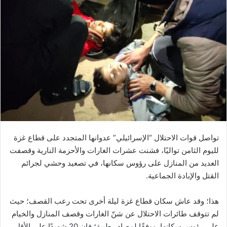
تواصل قوات الاحتلال “الإسرائيلي” عدوانها المتجدد على قطاع غزة
لليوم الثامن تواليًا، فشنت عشرات الغارات والأحزمة النارية وقصفت
العديد من المنازل على رؤوس سكانها، في تصعيد وحشي لجرائم
القتل والإبادة الجماعية.
هذا؛ وقد عاش سكان قطاع غزة ليلة أخرى تحت رعب القصف؛ حيث
لم تتوقف طائرات الاحتلال عن شنّ الغارات وقصف المنازل والخيام
على رؤوس سكانها. ووفقًا لمصادر طبية؛ فإن 20 شهيدًا على الأقل