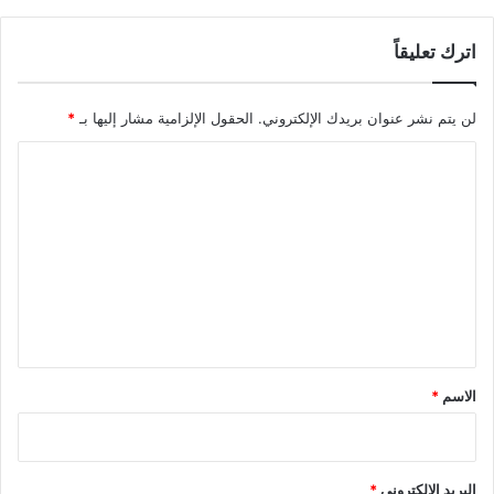
ج
و
د
د
اترك تعليقاً
ا
ي
ل
ة
أ
لن يتم نشر عنوان بريدك الإلكتروني.
الحقول الإلزامية مشار إليها بـ
*
ق
ص
ا
ى
ل
ت
ع
ل
ي
ق
*
الاسم
*
البريد الإلكتروني
*