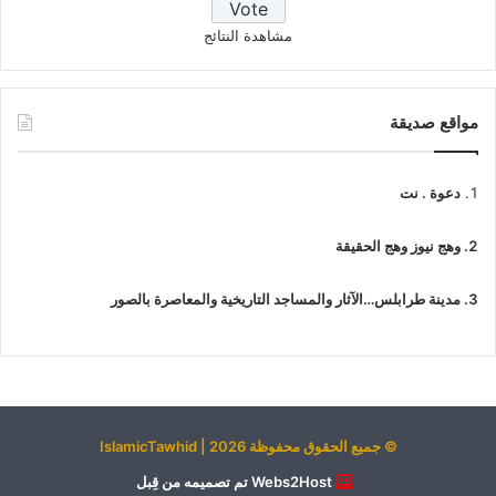
مشاهدة النتائج
مواقع صديقة
دعوة . نت
وهج نيوز وهج الحقيقة
مدينة طرابلس…الآثار والمساجد التاريخية والمعاصرة بالصور
© جميع الحقوق محفوظة 2026 | IslamicTawhid
Webs2Host تم تصميمه من قِبل