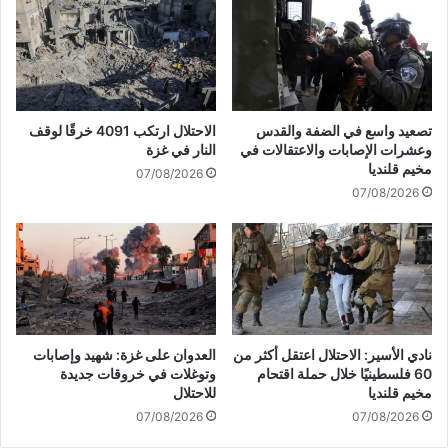
ي
ي
ن
م
ا
ص
ل
ل
ص
ا
ه
ة
تصعيد واسع في الضفة والقدس
الاحتلال ارتكب 4091 خرقًا لوقف
ا
"
وعشرات الإصابات والاعتقالات في
النار في غزة
ي
ت
مخيم قلنديا
07/08/2026
ن
ل
07/08/2026
ة
م
ي
و
ق
د
ت
ي
ح
ة
م
"
و
ف
ن
ي
نادي الأسير: الاحتلال اعتقل أكثر من
العدوان على غزة: شهيد وإصابات
ا
ا
60 فلسطينيًا خلال حملة اقتحام
وتوغلات في خروقات جديدة
ل
ل
مخيم قلنديا
للاحتلال
م
س
07/08/2026
07/08/2026
س
ع