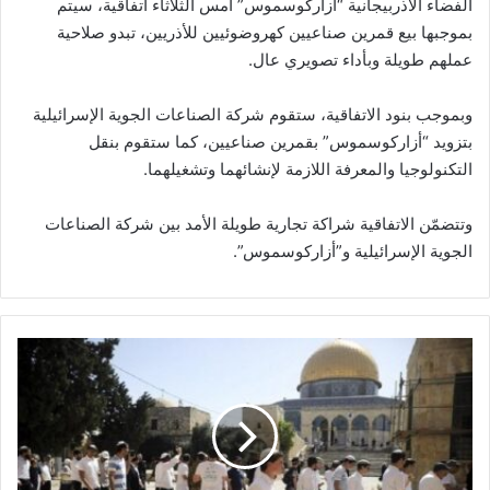
الفضاء الأذربيجانية “أزاركوسموس” أمس الثلاثاء اتفاقية، سيتم
بموجبها بيع قمرين صناعيين كهروضوئيين للأذريين، تبدو صلاحية
عملهم طويلة وبأداء تصويري عال.
وبموجب بنود الاتفاقية، ستقوم شركة الصناعات الجوية الإسرائيلية
بتزويد “أزاركوسموس” بقمرين صناعيين، كما ستقوم بنقل
التكنولوجيا والمعرفة اللازمة لإنشائهما وتشغيلهما.
وتتضمّن الاتفاقية شراكة تجارية طويلة الأمد بين شركة الصناعات
الجوية الإسرائيلية و”أزاركوسموس”.
ب
ح
م
ا
ي
ة
ا