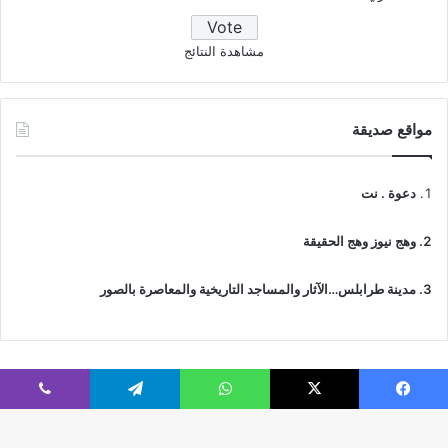
مشاهدة النتائج
مواقع صديقة
دعوة . نت
وهج نيوز وهج الحقيقة
مدينة طرابلس…الآثار والمساجد التاريخية والمعاصرة بالصور
فيسبوك
‫X
واتساب
تيلقرام
ڤايبر
© جميع الحقوق محفوظة 2026 | IslamicTawhid