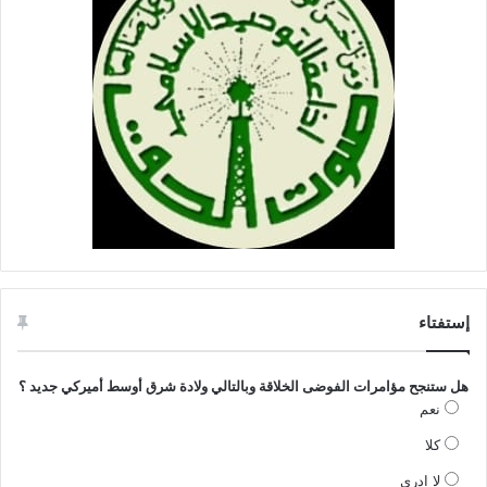
إستفتاء
هل ستنجح مؤامرات الفوضى الخلاقة وبالتالي ولادة شرق أوسط أميركي جديد ؟
نعم
كلا
لا ادري