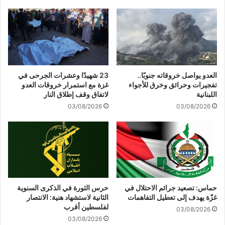
و
م
م
ا
ة
ئ
:
ن
ا
ا
ل
ف
ن
ي
العدو يواصل خروقاته جنوبًا..
23 شهيدًا وعشرات الجرحى في
ص
ا
تفجيرات وحرائق وخرق للأجواء
غزة مع استمرار خروقات العدو
ر
ل
اللبنانية
لاتفاق وقف إطلاق النار
آ
م
03/08/2026
03/08/2026
ت
ي
ل
د
ا
ا
م
ن
ح
ا
ل
ة
حماس: تصعيد جرائم الاحتلال في
حرس الثورة في الذكرى السنوية
غزّة يهدف إلى تعطيل التفاهمات
الثانية لاستشهاد هنية: الانتصار
لفلسطين أقرب
03/08/2026
03/08/2026