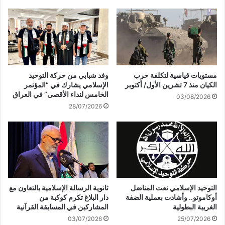
ا
ا
ز
ح
ر
ت
ل
ل
ا
ا
ت
ل
س
يُ
مستويات قياسية لتكلفة حرب
وفد شبابي من حركة التوحيد
ت
ج
الكيان منذ 7 تشرين الأول/ أكتوبر
الإسلامي يشارك في “المؤتمر
ث
دّ
الخامس لنداء الأقصى” في العراق
03/08/2026
ن
د
28/07/2026
ي
ا
ا
ق
ل
ت
م
ح
س
ا
ا
م
ج
م
د
ج
التوحيد الإسلامي نعت المناضل
ثانوية الرسالة الإسلامية بالتعاون مع
و
م
أوكاموتو.. وأشادت بعملية الضفة
دار البلاغ تكرم كوكبة من
ا
ع
الغربية البطولية
المشاركين في المسابقة القرآنية
ل
ا
03/07/2026
25/07/2026