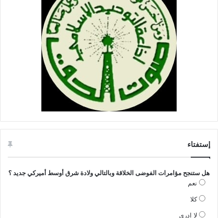
إستفتاء
هل ستنجح مؤامرات الفوضى الخلاقة وبالتالي ولادة شرق أوسط أميركي جديد ؟
نعم
كلا
لا ادري