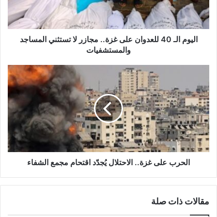
ل
ـ
4
0
اليوم الـ 40 للعدوان على غزة.. مجازر لا تستثني المساجد
ل
والمستشفيات
ل
ع
ا
د
ل
و
ح
ا
ر
ن
ب
ع
ع
ل
ل
ى
ى
غ
غ
ز
ز
الحرب على غزة.. الاحتلال يُجدّد اقتحام مجمع الشفاء
ة
ة
.
.
.
.
مقالات ذات صلة
م
ا
ج
ل