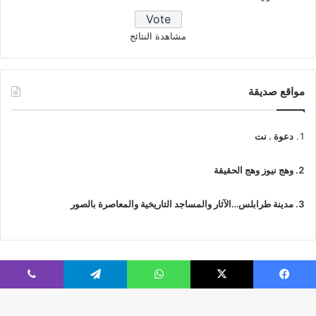
مشاهدة النتائج
مواقع صديقة
دعوة . نت
وهج نيوز وهج الحقيقة
مدينة طرابلس…الآثار والمساجد التاريخية والمعاصرة بالصور
فيسبوك
‫X
واتساب
تيلقرام
ڤايبر
© جميع الحقوق محفوظة 2026 | IslamicTawhid