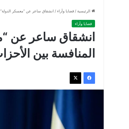
الرئيسية
/
قضايا وآراء
/
انشقاق ساعر عن “معسكر الدولة” يُ
قضايا وآراء
انشقاق ساعر عن “م
المنافسة بين الأحزاب
فيسبوك
‫X