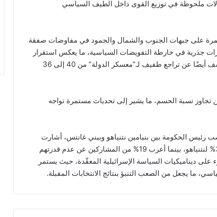
لات ملحوظة في توزيع القوى داخل الطيف السياسي
تمرة على جبهات الجنوب والشمال والجمود في مفاوضات صفقة
رات جذرية في خارطة التفويضات السياسية، ما يعكس استقرار
الأوضاع الانتخابية إلى حد ما”. وذكرت أن الاستطلاع كشف أيضًا عن تراجع طفيف لـ”معسكر الدولة” من 40 إلى 36
ن تجاوز نسبة الحسم، ما يشير إلى تحديات مستمرة تواجه
ب رئيس الحكومة بين بنيامين نتنياهو وبيني غانتس، أشارت
النتائج إلى تفضيل واضح لغانتس بنسبة 47% مقابل 34% لنتنياهو، بينما أعرب 19% من المشاركين عن عدم قدرتهم
 على ديناميكيات السياسة الإسرائيلية المعقّدة، حيث يستمر
سي، ما يجعل من الصعب التنبؤ بنتائج الانتخابات المقبلة.