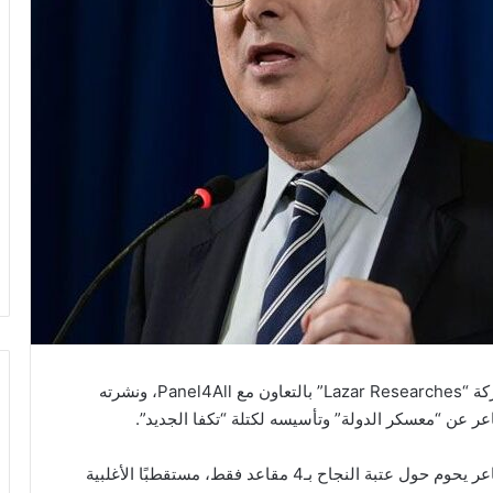
في تطور سياسي بارز، أظهر استطلاع حديث أجرته شركة “Lazar Researches” بالتعاون مع Panel4All، ونشرته
ر عن “معسكر الدولة” وتأسيسه لكتلة “تكفا الجديد”.
بحسب الصحيفة، بيّن الاستطلاع أن الفصيل الجديد لساعر يحوم حول عتبة النجاح بـ4 مقاعد فقط، مستقطبًا الأغلبية