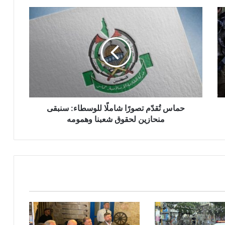
ح
م
ا
س
تُ
ق
دّ
م
ت
ص
حماس تُقدّم تصورًا شاملًا للوسطاء: سنبقى
و
منحازين لحقوق شعبنا وهمومه
رً
ا
ش
ا
م
لً
ا
ل
ل
و