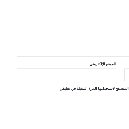
ق
ش
ع
ب
ن
ا
و
ه
م
و
م
الموقع الإلكتروني
ه
المتصفح لاستخدامها المرة المقبلة في تعليقي.