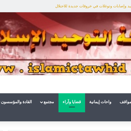
د وإصابات وتوغلات في خروقات جديدة للاحتلال
مواقف
واحات إيمانية
قضايا وآراء
مجتمع
القادة والمؤسسون