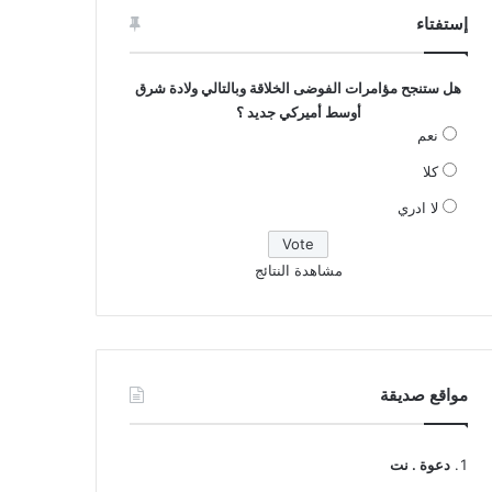
إستفتاء
هل ستنجح مؤامرات الفوضى الخلاقة وبالتالي ولادة شرق
أوسط أميركي جديد ؟
نعم
كلا
لا ادري
مشاهدة النتائج
مواقع صديقة
دعوة . نت