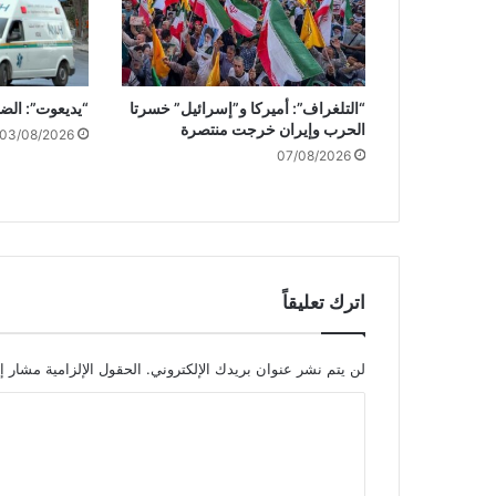
و
ص
ا
س
“التلغراف”: أميركا و”إسرائيل” خسرتا
“يديعوت”: الض
ت
الحرب وإيران خرجت منتصرة
خ
03/08/2026
07/08/2026
د
ا
م
ا
ل
س
ل
اترك تعليقاً
ا
ح
ا
لن يتم نشر عنوان بريدك الإلكتروني.
الحقول الإلزامية مشار إل
ل
ا
أ
م
ل
ي
ت
ر