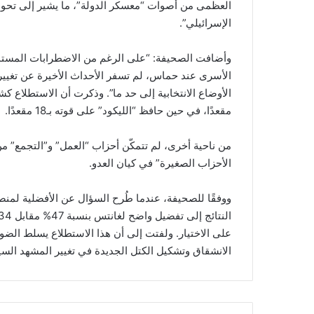
العظمى من أصوات “معسكر الدولة”، ما يشير إلى تحو
الإسرائيلي”.
وأضافت الصحيفة: “على الرغم من الاضطرابات المس
الأسرى عند حماس، لم تسفر الأحداث الأخيرة عن تغيي
مقعدًا، في حين حافظ “الليكود” على قوته بـ18 مقعدًا.
من ناحية أخرى، لم تتمكّن أحزاب “العمل” و”التجمع” م
الأحزاب الصغيرة” في كيان العدو.
ووفقًا للصحيفة، عندما طُرح السؤال عن الأفضلية لمنص
على الاختيار. ولفتت إلى أن هذا الاستطلاع يسلط الضوء
الانشقاق وتشكيل الكتل الجديدة في تغيير المشهد السيا