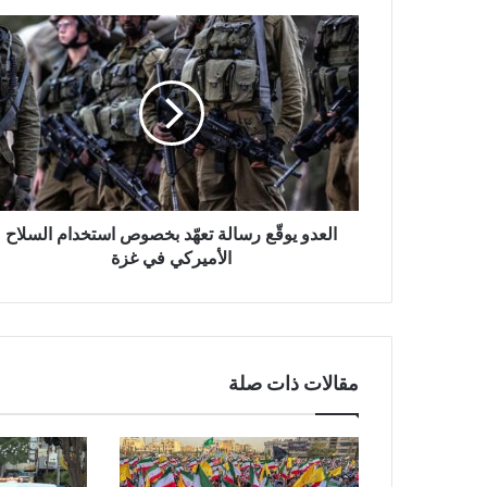
ا
ل
ع
د
و
ي
و
قّ
ع
ر
العدو يوقّع رسالة تعهّد بخصوص استخدام السلاح
س
الأميركي في غزة
ا
ل
ة
ت
ع
مقالات ذات صلة
هّ
د
ب
خ
ص