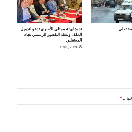
س
ط
ا
ء
فة تغلي
ندوة لهيئة ممثلي الأسرى تدعو لتدويل
:
الملف وتنتقد التقصير الرسمي تجاه
س
المعتقلين
ن
01/08/2026
ب
ق
ى
م
ن
ح
ا
ز
ي
يها بـ
*
ن
ل
ح
ق
و