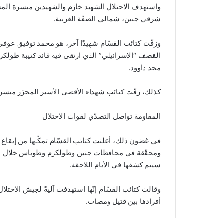
واستهدف الاحتلال الشهيد خازم والشهيدين ميسرة المش
شرقي جنين، شمالي الضفّة الغربية.
وزفّت كتائب القسّام شهيدًا آخر، هو محمد توفيق عو
القصف “الإسرائيلي” الذي ارتقى فيه قائد كتيبة طولك
مجد داوود.
كذلك، زفّت كتائب شهداء الأقصى الأسير المحرّر ميسرة 
المقاومة تواصل التصدّي لقوات الاحتلال
في غضون ذلك، أعلنت كتائب القسّام تمكّنها من إيقاع 
ومحقّقة في محافظات جنين وطولكرم وطوباس خلال العد
سيتم كشفها في الأيام اللاحقة.
وقالت كتائب القسّام إنّها استهدفت آليةً لجيش الاحتل
أفرادها بين قتيل ومصاب.