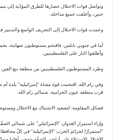
وتواصل قوات الاحتلال حصارها للطرق المؤدّية إلى م
جنين، وأغلقت جميع مداخله.
وعمدت قوات الاحتلال إلى التجريف الواسع والتدمير 
أما في جنوبي نابلس، فاقتحم مستوطنون صهاينة، بحماية
وأطلقوا النار على الفلسطينيين.
وطرد المستوطنون الفلسطينيين من منطقة نبع العين ا
وفي رام الله، اقتحمت قوة مشاة “إسرائيلية” بلدة أم 
قرب منطقة عيون الحرامية، شمالي رام الله.
فصائل المقاومة: لتصعيد الاشتباك مع الاحتلال ومستوط
وإزاء استمرار العدوان “الإسرائيلي” على شمالي الضفّة،
“استمرارًا لجرائم الحرب “الإسرائيلية” في كلّ محافظا
الاحتلال الاستيلاء على أراضي الضفّة وتهجير أهلها منها”