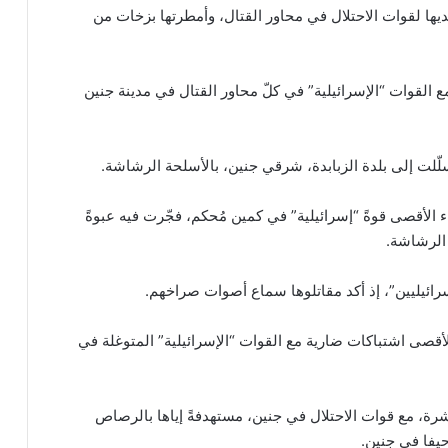
ها لقوات الاحتلال في محاور القتال، وأمطرتها بزخات من
القوات “الإسرائيلية” في كلّ محاور القتال في مدينة جنين
ّلت إلى بلدة الزبابدة، شرقي جنين، بالأسلحة الرشاشة.
 الأقصى قوةً “إسرائيلية” في كمين مُحكم، فجّرت فيه عبوةً
 الرشاشة.
ئيليين”، إذ أكد مقاتلوها سماع أصوات صراخهم.
قصى اشتباكات ضارية مع القوات “الإسرائيلية” المتوغلة في
ة، مع قوات الاحتلال في جنين، مستهدفةً إياها بالرصاص
يفا في جنين.