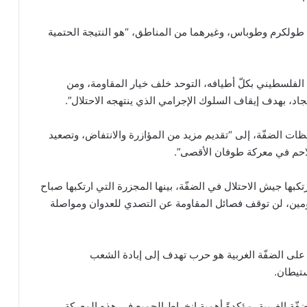
طولكرم وطوباس، وغيرهما من المناطق، “هو النتيجة الحتمية
لفلسطيني بكلّ أطيافه، التوحد خلف خيار المقاومة، ومن
لجاد، بهدف إيقاف السلوك الإجرامي الذي ينتهجه الاحتلال”.
 الضفّة، إلى “تقديم مزيد من المؤازرة والانتفاض، وتصعيد
تلاحم في معركة طوفان الأقصى”.
تكبها جيش الاحتلال في الضفّة، بينها المجزرة التي ارتكبها صباح
ي بلدة الزبابدة، والتي ارتقى في إثرها 3 مقاومين، لن توقف فصائل المقاومة عن التصدي للعدوان ومواصلة
 على الضفّة الغربية هو حرب تهدف إلى إبادة الشعب
تيطان.
ّة الغربية، مؤكدةً أهمية انخراط الجميع في هذه المعركة.