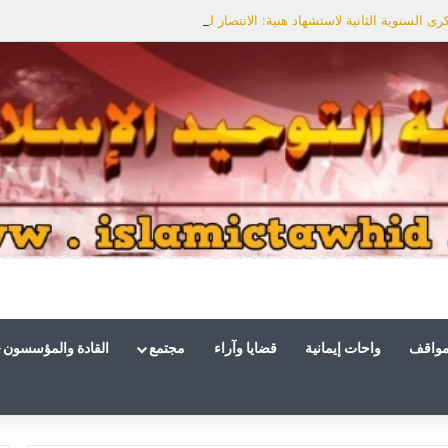
ى السنوية الثانية لاستشهاد هنية: الانتصار لفلسطين أقرب
مواقف
واحات إيمانية
قضايا وآراء
مجتمع
القادة والمؤسسون