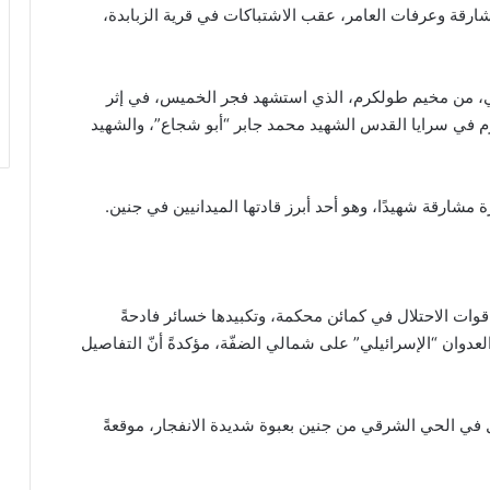
ارقة وعرفات العامر، عقب الاشتباكات في قرية الزبابدة،
في، من مخيم طولكرم، الذي استشهد فجر الخميس، في إثر
رم في سرايا القدس الشهيد محمد جابر “أبو شجاع”، والشهيد
مشارقة شهيدًا، وهو أحد أبرز قادتها الميدانيين في جنين.
قوات الاحتلال في كمائن محكمة، وتكبيدها خسائر فادحةً
وان “الإسرائيلي” على شمالي الضفّة، مؤكدةً أنّ التفاصيل
ال في الحي الشرقي من جنين بعبوة شديدة الانفجار، موقعةً