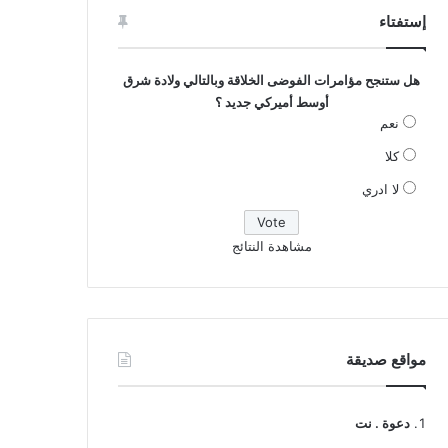
إستفتاء
هل ستنجح مؤامرات الفوضى الخلاقة وبالتالي ولادة شرق
أوسط أميركي جديد ؟
نعم
كلا
لا ادري
مشاهدة النتائج
مواقع صديقة
دعوة . نت