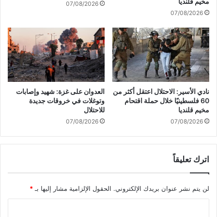
مخيم قلنديا
07/08/2026
ا
ك
07/08/2026
و
ن
ح
ة
د
ب
"
ي
ب
ا
ر
ر
ا
ي
ن
نادي الأسير: الاحتلال اعتقل أكثر من
العدوان على غزة: شهيد وإصابات
ن
ي
60 فلسطينيًا خلال حملة اقتحام
وتوغلات في خروقات جديدة
ت
مخيم قلنديا
للاحتلال
"
07/08/2026
07/08/2026
ب
ص
و
اترك تعليقاً
ا
ر
ي
لن يتم نشر عنوان بريدك الإلكتروني.
الحقول الإلزامية مشار إليها بـ
*
خ
"
ا
ب