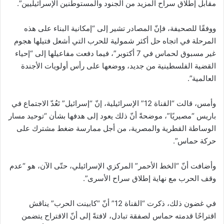
مقابل إطلاق سراح المزيد من الجنود والمستوطنين الإسرائيليين”.
ووفقًا للصحيفة، فإنّ المصادر تشير إلى “إمكانية البناء على هذه
المرحلة في اتجاه حل أكثر شمولية للحرب التي أشعل فتيلها هجوم
غير مسبوق لحماس في 7 أكتوبر”، فيما دفعت مفاعيلها إلى “إحياء
القضية الفلسطينية من جديد، ووضعها على رأس أولويات الأجندة
العالمية”.
وأمس، قالت “القناة 12” الإسرائيلية، إنّ “إسرائيل” تَعُدّ الاجتماع في
باريس “مصيريًا”، موضحةً أنّ ذلك يعود إلى هدفها بشأن “توحيد مسار
الوساطة القطرية والمصرية، من أجل ممارسة ضغط مشترك على
حركة حماس”.
وأضافت أنّ “الخط الأحمر” المركزي الإسرائيلي، حتّى الآن، هو “عدم
وقف الحرب مع نهاية إطلاق سراح الأسرى”.
في غضون ذلك، ذكرت “القناة 12” أنّ “كابينت الحرب” يناقش
اقتراحًا قدمته حماس لصفقة تبادل، لافتةً إلى أنّ الاقتراح يتضمن