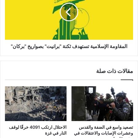
م
م
ق
ي
ا
ة
و
ت
م
س
ة
ت
ا
ه
ل
المقاومة الإسلامية تستهدف ثكنة ‏"برانيت" بصواريخ "بركان"
د
إ
ف
س
م
ل
مقالات ذات صلة
و
ا
ق
م
ع
ي
ي
ة
ب
ت
ر
س
ك
ت
ة
ه
ر
د
تصعيد واسع في الضفة والقدس
الاحتلال ارتكب 4091 خرقًا لوقف
ي
ف
وعشرات الإصابات والاعتقالات في
النار في غزة
ش
ث