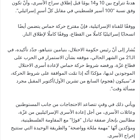
هدنةً تتراوح بين 10 و14 يومًا قبل إطلاق سراح الأسرى، وأنّ تكون
وفق نسبة “100 أسير فلسطيني في مقابل كلّ أسيرٍ إسرائيلي”.
ووفقًا للقناة الإسرائيلية، فإنّ مقترح حركة حماس يتضمن أيضًا
انسحابًا إسرائيليًا كاملًا من القطاع، ووقفًا كاملًا لإطلاق النار.
يُشار إلى أنّ رئيس حكومة الاحتلال، بنيامين نتنياهو، جدّد تأكيده، في
الـ21 من الشهر الحالي، موقفه بشأن الاستمرار في الحرب على
قطاع غزّة، ورفضه شروط حركة حماس لإعادة أسرى الاحتلال
الموجودين لديها، مؤكدًا أنّه إذا تمّت الموافقة على شروط الحركة،
فـ”سيكون (هجوم) السابع من تشرين الأول/أكتوبر المقبل مجرد
مسألة وقت”.
ويأتي ذلك في وقتٍ تتصاعد الاحتجاجات من جانب المستوطنين
وعائلات الأسرى، من أجل إعادة الأسرى الإسرائيليين من غزّة،
مطالبين بإنجاز صفقة تبادل “فورًا” مع المقاومة الفلسطينية،
ومؤكدين أنّها “مهمة ملحّة وواضحة” والطريقة الوحيدة التي ستتيح
إخراج الأسرى.