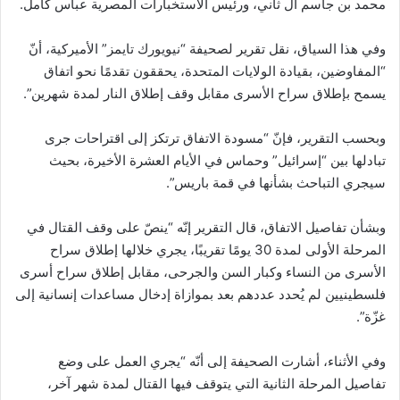
محمد بن جاسم آل ثاني، ورئيس الاستخبارات المصرية عباس كامل.
وفي هذا السياق، نقل تقرير لصحيفة “نيويورك تايمز” الأميركية، أنّ
“المفاوضين، بقيادة الولايات المتحدة، يحققون تقدمًا نحو اتفاق
يسمح بإطلاق سراح الأسرى مقابل وقف إطلاق النار لمدة شهرين”.
وبحسب التقرير، فإنّ “مسودة الاتفاق ترتكز إلى اقتراحات جرى
تبادلها بين “إسرائيل” وحماس في الأيام العشرة الأخيرة، بحيث
سيجري التباحث بشأنها في قمة باريس”.
وبشأن تفاصيل الاتفاق، قال التقرير إنّه “ينصّ على وقف القتال في
المرحلة الأولى لمدة 30 يومًا تقريبًا، يجري خلالها إطلاق سراح
الأسرى من النساء وكبار السن والجرحى، مقابل إطلاق سراح أسرى
فلسطينيين لم يُحدد عددهم بعد بموازاة إدخال مساعدات إنسانية إلى
غزّة”.
وفي الأثناء، أشارت الصحيفة إلى أنّه “يجري العمل على وضع
تفاصيل المرحلة الثانية التي يتوقف فيها القتال لمدة شهر آخر،