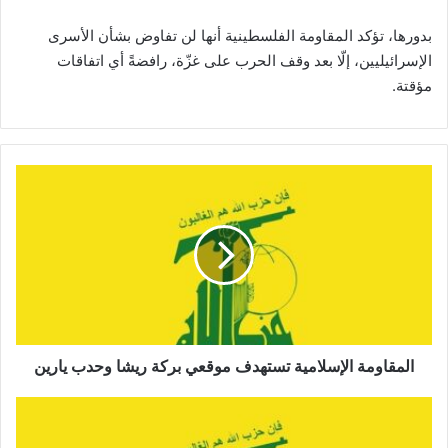
بدورها، تؤكد المقاومة الفلسطينية أنها لن تفاوض بشأن الأسرى
الإسرائيليين، إلّا بعد وقف الحرب على غزّة، رافضةً أي اتفاقات
مؤقتة.
ا
ل
م
ق
ا
و
م
ة
ا
ل
المقاومة الإسلامية تستهدف موقعي بركة ريشا وحدب يارين
إ
س
ا
ل
ل
ا