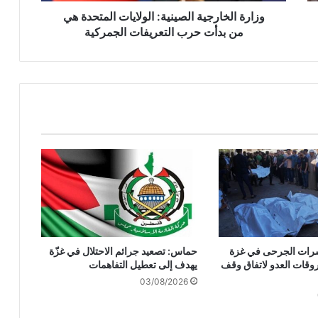
ر
وزارة الخارجية الصينية: الولايات المتحدة هي
ج
من بدأت حرب التعريفات الجمركية
ي
ة
ا
ل
ص
ي
ن
ي
ة
:
ا
ل
و
ل
وعشرات الجرحى في غزة
حماس: تصعيد جرائم الاحتلال في غزّة
ا
وقات العدو لاتفاق وقف
يهدف إلى تعطيل التفاهمات
ي
03/08/2026
ا
ت
ا