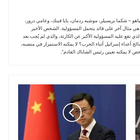
اهو – شكما بريسيلر، موشيه ردمان، يايا فينك، وعامي درور،
يس الشاباك في 15 حزيران/يونيو هي مثال آخر على قائد يتحمل المسؤولية. الشخص الأخير
تقع عليه المسؤولية الأكبر عن الكارثة، والذي لم يُجب بعد
لح أعداء إسرائيل أثناء الحرب؟ لا يمكنه الاستمرار في منصبه،
خص لا يمكنه تعيين رئيس الشاباك القادم”.
و
ز
ا
ر
ة
ا
ل
خ
ا