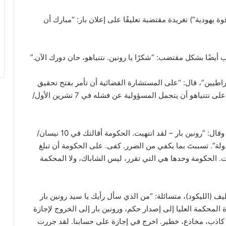
ة يهودية”) تغريدة مقتضبة تعليقًا على إعلان بار: “مبارك أن
يضًا بشكل مقتضب: “شكرًا يا رونين. نتنياهو، حان دورك الآن.”
طيين”، قال: “على المستشارة القضائية أن تأمر بفتح تحقيق
في أعقاب إفادة بار. رونين بار تحمّل المسؤولية، والآن على نتنياهو أن يتحمل المسؤولية عن فشله في 7 تشرين الأول/
وزير الاتصالات شلومو كرعي (الليكود) هاجم بار بشدة، وقال: “رونين بار – لقد انتهيت. الحكومة أقالتك في 10 نيسان/
لة”. تسببتَ بما يكفي من الضرر. كفى. على الحكومة أن تبلغ
قات. الحكومة وحدها هي التي تقرر، ليس الشاباك، ولا المحكمة
يف (الليكود)، متسائلة: “من الذي سأل رأيك يا سيد رونين بار
محكمة العليا إلى إصدار حكم، ورونين بار إلى الخروج لإجازة
ند كاذب، مخادع، خطير. اخرج في إجازة على حسابنا. لقد جررت