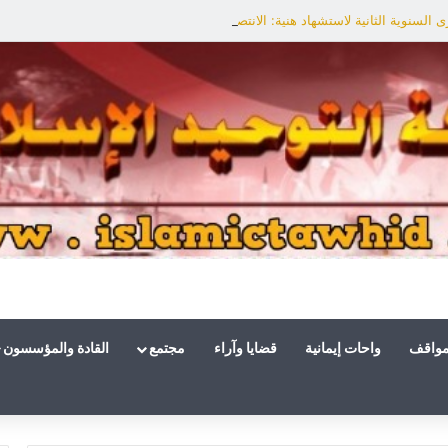
السنوية الثانية لاستشهاد هنية: الانتصار لفلسطين أقرب
مواقف
واحات إيمانية
قضايا وآراء
مجتمع
القادة والمؤسسون