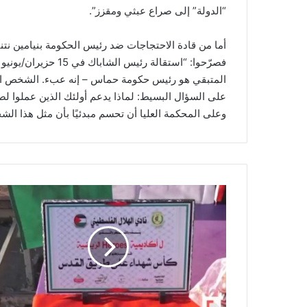
“الدولة” إلى صراع عبثي ومقزز”.
أما من قادة الاحتجاجات ضد رئيس الحكومة بنيامين نتني
فصرّحوا: “استقالة رئ
المتبقي هو رئيس حكومة حماس – إنه عبء. الشخص الذي 
على السؤال البسيط: لماذا يدعم أولئك الذين عملوا لصا
وعلى المحكمة العليا أن تحسم مبدئيًا بأن مثل هذا الش
أ
ن
ش
ط
ة
ش
م
ا
ل