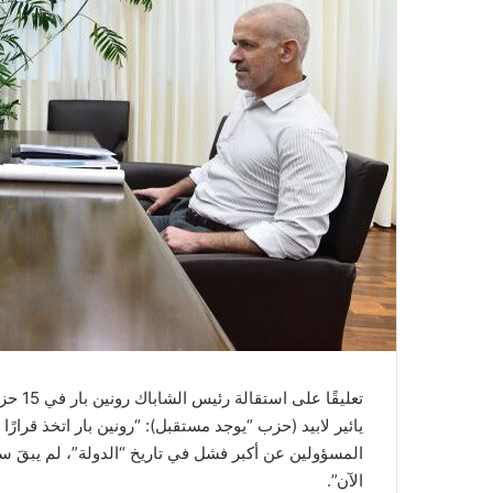
تعليقً
يائير لابيد (حزب “يوجد مستقبل): “رونين بار اتخذ قرارً
المسؤولين عن أكبر فشل في تاريخ “الدولة”، لم يبقَ 
الآن”.