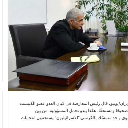
ا على استقالة رئيس الشاباك رونين بار في 15 حزيران/يونيو، قال رئيس المعارضة في كيان العدو عضو الكنيست
ا صحيحًا ومستحقًا، هكذا يبدو تحمل المسؤولية. من بين
سوى واحد متمسّك بالكرسي.”الاسرائيليون” يستحقون انتخابات