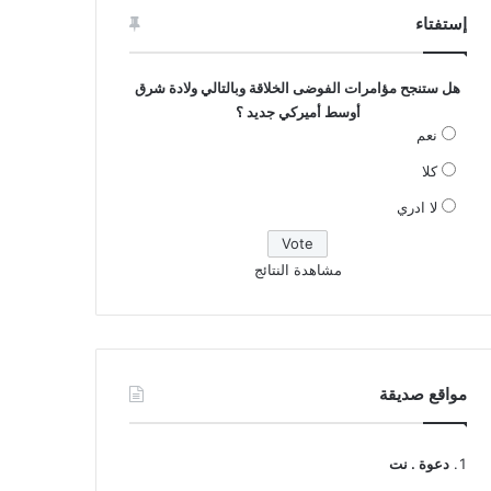
إستفتاء
هل ستنجح مؤامرات الفوضى الخلاقة وبالتالي ولادة شرق
أوسط أميركي جديد ؟
نعم
كلا
لا ادري
مشاهدة النتائج
مواقع صديقة
دعوة . نت