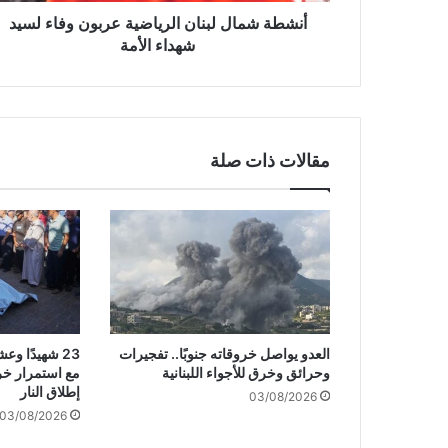
ل
أنشطة شمال لبنان الرياضية عربون وفاء لسيد
ب
شهداء الأمة
ن
ا
ن
ا
ل
مقالات ذات صلة
ر
ي
ا
ض
ي
ة
ع
ر
ب
العدو يواصل خروقاته جنوبًا.. تفجيرات
23 شهيدًا 
و
وحرائق وخرق للأجواء اللبنانية
مع استمرار خر
ن
إطلاق النار
03/08/2026
و
03/08/2026
ف
ا