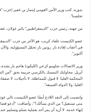
بدوره، كتب وزير الأمن القومي إيتمار بن غفير (حزب “قو
تخلصنا”.
من جهته، رئيس حزب “الديمقراطيين” يائير غولان، عقب أ
عضو الكنيست غلعاد كريب، هو الآخر من حزب “الديمقرا
أكتوبر”.
أبريل. محاولتك التمسك بالكرسي جريمة بحق “أمن الدو
المحكمة العليا: لا قبول للمماطلة، لا تأجيلات، لا صف
العليا، ولا الدولة العميقة”.
وانضمت إلى النقد اللاذع أيضًا عضو الكنيست تالي غوتل
متى تستقيل؟ من الذي يسألك؟”، وأضافت: “أدعو قضاة ال
إنهاء خدمة. لا أريد أن يمر أحد بعملية تسلم وتسليم ع