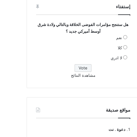
إستفتاء
هل ستنجح مؤامرات الفوضى الخلاقة وبالتالي ولادة شرق
أوسط أميركي جديد ؟
نعم
كلا
لا ادري
مشاهدة النتائج
مواقع صديقة
دعوة . نت