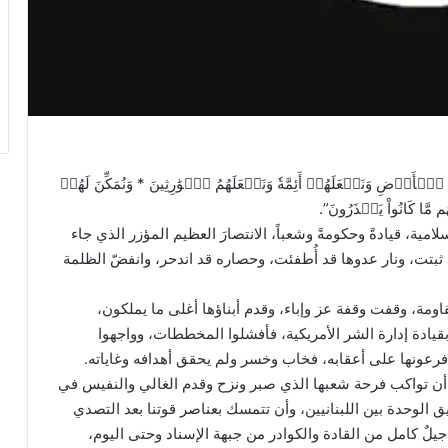
لۡأَرۡضِ وَنَجۡعَلَهُمۡ أَئِمَّةٗ وَنَجۡعَلَهُمُ ٱلۡوَٰرِثِينَ * وَنُمَكِّنَ لَهُمۡ
َّا كَانُواْ يَحۡذَرُونَ”.
مية، قيادةً وحكومةً وشعباً، الانتصارَ العظيم المؤزر الذي جاء
 ثبتت، ونار عدوها قد أُطفئت، وحصاره قد اندحر، وانفضّ الظلمة
اومة، وقفت وقفة عز وإباء، وقدم أبناؤها أغلى ما يملكون،
بقيادة إدارة الشر الأمريكية، فأفشلوا المخططات، وواجهوا
فرعونها على أعقابه، فخاب وخسر ولم يحقق أهدافه وغاياته.
 أن تواكب فرحة شعبها الذي صبر ونزح وقدم الغالي والنفيس في
 الوحدة بين اللبنانيين، وأن تتمسك بعناصر قوتنا بعد التصدي
جيلٌ كامل من القادة والكوادر من جبهة الإسناد وحتى اليوم،