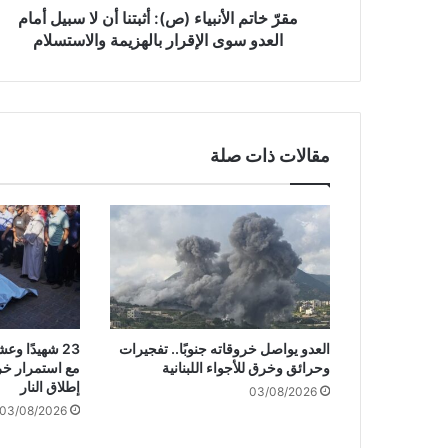
أ
مقرّ خاتم الأنبياء (ص): أثبتنا أن لا سبيل أمام
ن
العدو سوى الإقرار بالهزيمة والاستسلام
ب
ي
ا
ء
(
مقالات ذات صلة
ص
)
:
أ
ث
ب
ت
ن
ا
العدو يواصل خروقاته جنوبًا.. تفجيرات
23 شهيدًا 
أ
وحرائق وخرق للأجواء اللبنانية
مع استمرار خر
ن
إطلاق النار
03/08/2026
ل
03/08/2026
ا
س