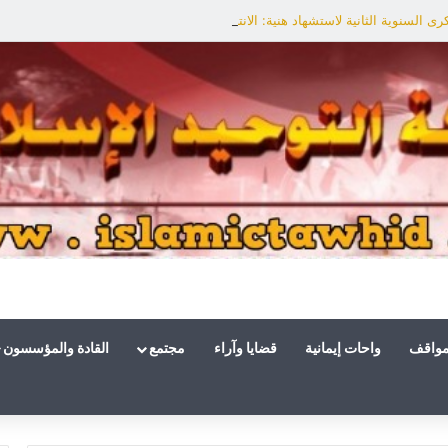
ى السنوية الثانية لاستشهاد هنية: الانتصار لفلسطين أقرب
مواقف
واحات إيمانية
قضايا وآراء
مجتمع
القادة والمؤسسون