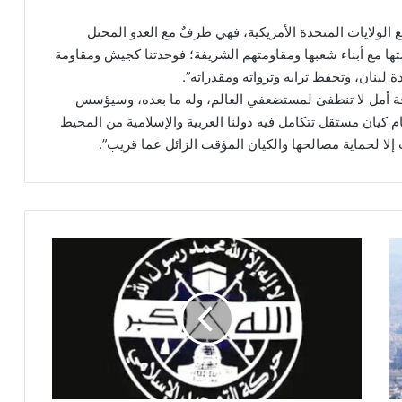
مع الولايات المتحدة الأمريكية، فهي طرفٌ مع العدو المحتل
تها مع أبناء شعبها ومقاومتهم الشريفة؛ فوحدتنا كجيش ومقاومة
لبنان، وتحفظ ترابه وثرواته ومقدراته”.
ارقة أمل لا تنطفئ لمستضعفي العالم، وله ما بعده، وسيؤسس
 كيان مستقل تتكامل فيه دولنا العربية والإسلامية من المحيط
ت إلا لحماية مصالحها والكيان المؤقت الزائل عما قريب”.
ا
ل
ت
و
ح
ي
د
ا
ل