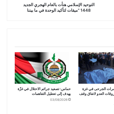
إ
التوحيد الإسلامي هنأت بالعام الهجري الجديد
س
1448 "ميقات لتأكيد الوحدة في ما بيننا
ل
ا
م
ي
ه
ن
أ
ت
ب
ا
ل
ع
ا
م
وعشرات الجرحى في غزة
حماس: تصعيد جرائم الاحتلال في غزّة
ا
وقات العدو لاتفاق وقف
يهدف إلى تعطيل التفاهمات
ل
03/08/2026
ه
ج
ر