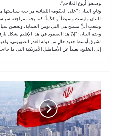
وصنعوا أروع الملاحم”.
وتابع البيان: “على الحكومة اللبنانية مراجعة سياستها 
للبنان وليست وسيطاً أو حَكَماً، كما يجب مراجعة سياس
وشعبٍ أبيٍّ مسلح هي التي تؤمن الحماية، وتحصن سيادة 
وختم البيان: “إنّ هذا الصمود في هذا الإقليم يشكل ب
لشرق أوسط جديد خالٍ من دولة الغدر الصهيوني، ولقيام
إلى الخليج، بعيداً عن الأساطيل الأمريكية التي ما جاء
م
ق
رّ
خ
ا
ت
م
ا
ل