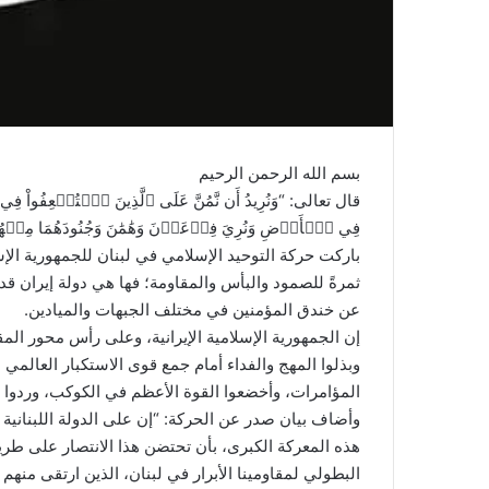
بسم الله الرحمن الرحيم
قال تعالى: “وَنُرِيدُ أَن نَّمُنَّ عَلَى ٱلَّذِينَ ٱسۡتُضۡعِفُواْ فِي ٱ
فِي ٱلۡأَرۡضِ وَنُرِيَ فِرۡعَوۡنَ وَهَٰمَٰنَ وَجُنُودَهُمَا مِنۡهُم م
باركت حركة التوحيد الإسلامي في لبنان للجمهورية الإسلا
ثمرةً للصمود والبأس والمقاومة؛ فها هي دولة إيران قد
عن خندق المؤمنين في مختلف الجبهات والميادين.
إن الجمهورية الإسلامية الإيرانية، وعلى رأس محور المق
وبذلوا المهج والفداء أمام جمع قوى الاستكبار العالمي 
المؤامرات، وأخضعوا القوة الأعظم في الكوكب، وردوا 
وأضاف بيان صدر عن الحركة: “إن على الدولة اللبنانية
هذه المعركة الكبرى، بأن تحتضن هذا الانتصار على طريق
البطولي لمقاومينا الأبرار في لبنان، الذين ارتقى منهم 