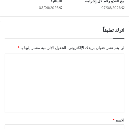
مع العدو رغم كل إجرامه
اللبنانية
ر
03/08/2026
07/08/2026
ه
ا
ب
اترك تعليقاً
ي
ة
د
لن يتم نشر عنوان بريدك الإلكتروني.
الحقول الإلزامية مشار إليها بـ
*
ا
خ
ا
ل
س
ل
و
ت
ر
ع
ي
ة
ل
ي
ق
*
الاسم
*