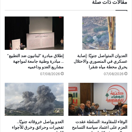
مقالات ذات صلة
ل
ن
ج
ا
ي
ل
ش
ح
ا
د
ل
و
ش
د
ع
و
ب
ر
العدوان المتواصل جنوبًا: إصابة
إطلاق مبادرة “لبنانيون ضد التطبيع”
و
ص
عسكري في المنصوري والاحتلال
.. مبادرة وطنية جامعة لمواجهة
ا
د
يحرق محطة مياه شقرا
مشاريع العدو وداعميه
ل
ا
07/08/2026
07/08/2026
م
ل
ق
ت
ا
ح
و
ر
م
ك
ة
ا
ت
ا
الوفاء للمقاومة: السلطة عقدت
العدو يواصل خروقاته جنوبًا..
ل
العزم على اعتماد سياسة التسامح
تفجيرات وحرائق وخرق للأجواء
إ