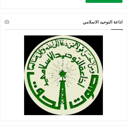
ل
ا
ص
اذاعة التوحيد الاسلامي
ق
ة
ل
ح
د
و
د
ل
ب
ن
ا
ن