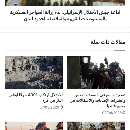
4
ا
0
ل
اذاعة جيش الاحتلال الإسرائيلي: بدء إزالة الحواجز العسكرية
8
ا
بالمستوطنات القريبة والملاصقة لحدود لبنان
م
ح
ن
ت
ح
ل
مقالات ذات صلة
ر
ا
ب
ل
ا
ا
ل
ل
إ
إ
ب
س
ا
ر
د
ا
ة
ئ
تصعيد واسع في الضفة والقدس
الاحتلال ارتكب 4091 خرقًا لوقف
ا
ي
وعشرات الإصابات والاعتقالات في
النار في غزة
ل
ل
مخيم قلنديا
07/08/2026
ج
ي
07/08/2026
م
:
ا
ب
ع
د