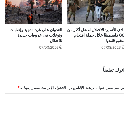
ي
ء
ة
إ
ف
ز
ي
ا
غ
ل
نادي الأسير: الاحتلال اعتقل أكثر من
العدوان على غزة: شهيد وإصابات
ز
ة
60 فلسطينيًا خلال حملة اقتحام
وتوغلات في خروقات جديدة
ة
ا
مخيم قلنديا
للاحتلال
ل
07/08/2026
07/08/2026
ح
و
ا
اترك تعليقاً
ج
ز
ا
لن يتم نشر عنوان بريدك الإلكتروني.
الحقول الإلزامية مشار إليها بـ
*
ل
ع
ا
س
ك
ل
ر
ت
ي
ع
ة