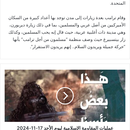
المتحدة.
وقام ترامب بعدة زيارات إلى مدن توجد بها أعداد كبيرة من السكان
الأميركيين من أصل عربي والمسلمين، بما في ذلك زيارة ديربورن،
وهي مدينة ذات أغلبية عربية، حيث قال إنه يحب المسلمين، وكذلك
زار بيتسبيرغ حيث وصف منظمة “مسلمون من أجل ترامب” بأنها
“حركة جميلة ويريدون السلام.. إنهم يريدون الاستقرار”.
ع
م
ل
ي
ا
ت
ا
ل
م
ق
عمليات المقاومة الإسلامية ليوم الأحد 17-11-2024