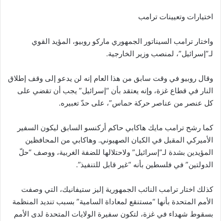
اختيارات وتعيينات ترامب
واختار ترامب السيناتور الجمهوري ماركو روبيو، المؤيد القوي
لـ”إسرائيل”، لمنصب وزير الخارجية.
وقال روبيو في وقت سابق من هذا العام إنه لن يدعو إلى وقف إطلاق
النار في قطاع غزة، وإنه يعتقد بأن “إسرائيل” يجب أن تقضي على
كل عنصر من عناصر حركة حماس”، على حدّ تعبيره.
كما رشح ترامب مايك هاكابي حاكم أركنسو السابق ليكون السفير
الأميركي المقبل في الكيان الصهيوني. وهاكابي من المحافظين
المؤيدين بشدة لـ”إسرائيل” ولاحتلالها للضفة الغربية، ووصف “حلّ
الدولتين” في فلسطين بأنه “غير قابل للتنفيذ”.
كذلك اختار ترامب النائب الجمهورية إليز ستيفانيك، التي وصفت
الأمم المتحدة بأنها “مستنقع لمعاداة السامية” بسبب تنديد المنظمة
بسقوط شهداء في غزة، لتكون سفيرة الولايات المتحدة لدى الأمم