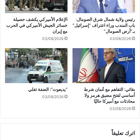
د
4
1
0
7
8
رئيس ولاية شمال شرق الصومال:
الإعلام الأميركي يكشف حصيلة
-
م
باب المندب وراء اعتراف “إسرائيل”
خسائر الجيش الأميركي في الحرب
1
ن
بـ”أرض الصومال”
مع إيران
1
ح
03/08/2026
03/08/2026
-
ر
2
ب
0
ا
2
ل
4
إ
ب
ا
د
بقائي: التفاهم مع عُمان شرط
“يديعوت”: الضفة تغلي
ة
أساسي لفتح مضيق هرمز ولا
03/08/2026
ا
محادثات مع أميركا حاليًا
ل
03/08/2026
ج
م
ا
اترك تعليقاً
ع
ي