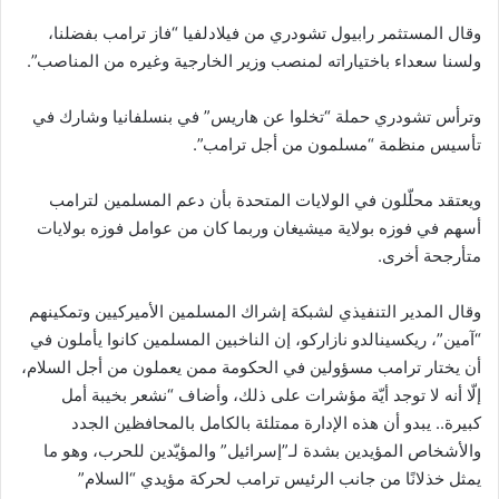
وقال المستثمر رابيول تشودري من فيلادلفيا “فاز ترامب بفضلنا،
ولسنا سعداء باختياراته لمنصب وزير الخارجية وغيره من المناصب”.
وترأس تشودري حملة “تخلوا عن هاريس” في بنسلفانيا وشارك في
تأسيس منظمة “مسلمون من أجل ترامب”.
ويعتقد محلّلون في الولايات المتحدة بأن دعم المسلمين لترامب
أسهم في فوزه بولاية ميشيغان وربما كان من عوامل فوزه بولايات
متأرجحة أخرى.
وقال المدير التنفيذي لشبكة إشراك المسلمين الأميركيين وتمكينهم
“آمين”، ريكسينالدو نازاركو، إن الناخبين المسلمين كانوا يأملون في
أن يختار ترامب مسؤولين في الحكومة ممن يعملون من أجل السلام،
إلّا أنه لا توجد أيّة مؤشرات على ذلك، وأضاف “نشعر بخيبة أمل
كبيرة.. يبدو أن هذه الإدارة ممتلئة بالكامل بالمحافظين الجدد
والأشخاص المؤيدين بشدة لـ”إسرائيل” والمؤيّدين للحرب، وهو ما
يمثل خذلانًا من جانب الرئيس ترامب لحركة مؤيدي “السلام”