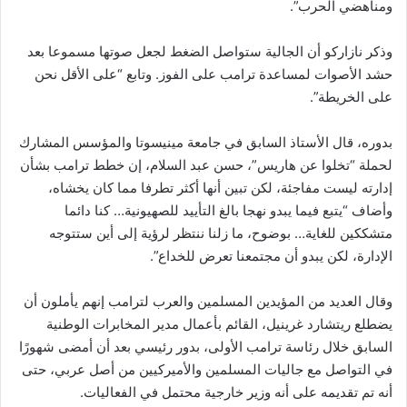
ومناهضي الحرب”.
وذكر نازاركو أن الجالية ستواصل الضغط لجعل صوتها مسموعا بعد
حشد الأصوات لمساعدة ترامب على الفوز. وتابع “على الأقل نحن
على الخريطة”.
بدوره، قال الأستاذ السابق في جامعة مينيسوتا والمؤسس المشارك
لحملة “تخلوا عن هاريس”، حسن عبد السلام، إن خطط ترامب بشأن
إدارته ليست مفاجئة، لكن تبين أنها أكثر تطرفا مما كان يخشاه،
وأضاف “يتبع فيما يبدو نهجا بالغ التأييد للصهيونية… كنا دائما
متشككين للغاية… بوضوح، ما زلنا ننتظر لرؤية إلى أين ستتوجه
الإدارة، لكن يبدو أن مجتمعنا تعرض للخداع”.
وقال العديد من المؤيدين المسلمين والعرب لترامب إنهم يأملون أن
يضطلع ريتشارد غرينيل، القائم بأعمال مدير المخابرات الوطنية
السابق خلال رئاسة ترامب الأولى، بدور رئيسي بعد أن أمضى شهورًا
في التواصل مع جاليات المسلمين والأميركيين من أصل عربي، حتى
أنه تم تقديمه على أنه وزير خارجية محتمل في الفعاليات.