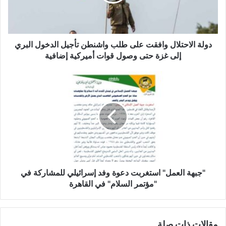
ل
ا
ح
ت
ل
دولة الاحتلال وافقت على طلب واشنطن تأجيل الدخول البري
ا
إلى غزة حتى وصول قوات أميركية إضافية
ل
و
"
ا
ج
ف
ب
ق
ه
ت
ة
ع
ا
ل
ل
ى
ع
ط
م
ل
ل
"جبهة العمل" استغربت دعوة وفد إسرائيلي للمشاركة في
ب
"
"مؤتمر السلام" في القاهرة
و
ا
ا
س
ش
ت
مقالات ذات صلة
ن
غ