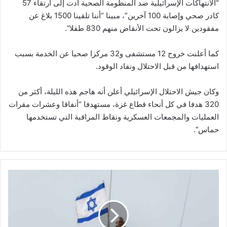
“الانتهاكات الإسرائيلية ضد المنظومة الصحية أدت إلى ارتقاء 57
كادر صحي وإصابة 100 آخرين”، مبينا “أننا تلقينا 1500 بلاغ عن
مفقودين لا يزالون تحت الأنقاض منهم 830 طفلا”.
كما أعلنت خروج 12 مستشفى و32 مركزا صحيا عن الخدمة بسبب
استهدافها من قبل الاحتلال ونفاد الوقود.
وكان جيش الاحتلال الإسرائيلي أعلن أنه هاجم هذه الليلة، أكثر من
320 هدفا في كل أنحاء قطاع غزة، مستهدفا “أنفاقا وعشرات مقرات
العمليات والمجمعات العسكرية ونقاط المراقبة التي تستخدمها
حماس”.
د
و
ل
ة
ا