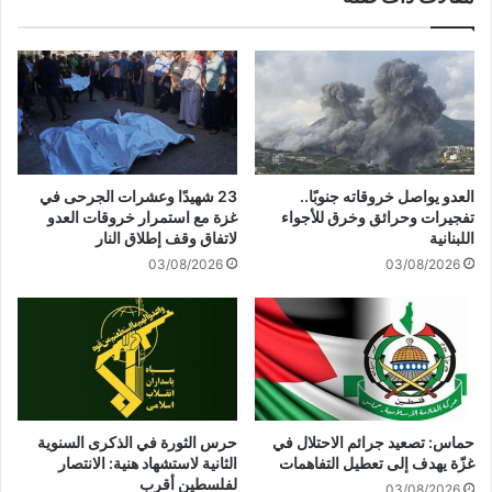
ط
ر
ن
ب
ت
ت
أ
د
ج
ع
ي
و
ل
ة
ا
و
العدو يواصل خروقاته جنوبًا..
23 شهيدًا وعشرات الجرحى في
ل
ف
تفجيرات وحرائق وخرق للأجواء
غزة مع استمرار خروقات العدو
د
د
اللبنانية
لاتفاق وقف إطلاق النار
خ
إ
03/08/2026
03/08/2026
و
س
ل
ر
ا
ا
ل
ئ
ب
ي
ر
ل
ي
ي
إ
ل
حماس: تصعيد جرائم الاحتلال في
حرس الثورة في الذكرى السنوية
ل
ل
غزّة يهدف إلى تعطيل التفاهمات
الثانية لاستشهاد هنية: الانتصار
ى
م
لفلسطين أقرب
03/08/2026